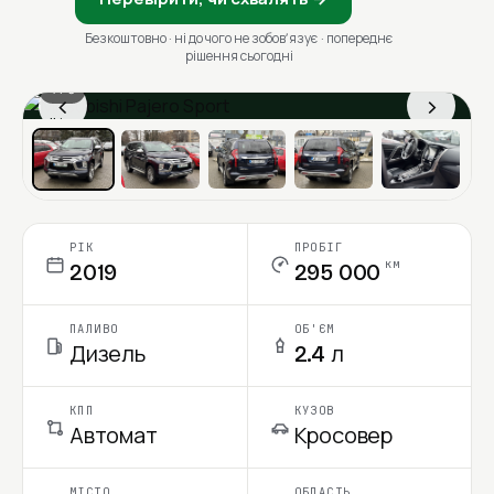
Безкоштовно · ні до чого не зобовʼязує · попереднє
рішення сьогодні
1 / 6
‹
›
Ціна в місяць
РІК
ПРОБІГ
км
2019
295 000
ПАЛИВО
ОБ'ЄМ
Дизель
2.4 л
КПП
КУЗОВ
Автомат
Кросовер
МІСТО
ОБЛАСТЬ