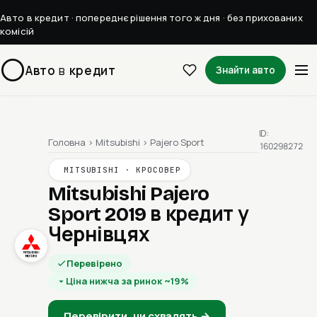
Авто в кредит · попереднє рішення того ж дня · без прихованих
комісій
Авто
в
кредит
Знайти авто
ID:
Головна
›
Mitsubishi
›
Pajero Sport
160298272
MITSUBISHI · КРОСОВЕР
Mitsubishi Pajero
Sport 2019
в кредит у
Чернівцях
Перевірено
Ціна нижча за ринок ~19%
Перевірити, чи схвалять →