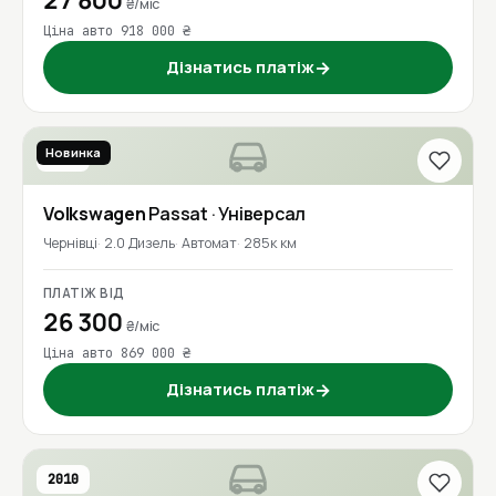
27 800
₴/міс
Ціна авто 918 000 ₴
Дізнатись платіж
→
Новинка
2019
Volkswagen
Passat
· Універсал
Чернівці
2.0 Дизель
Автомат
285к км
ПЛАТІЖ ВІД
26 300
₴/міс
Ціна авто 869 000 ₴
Дізнатись платіж
→
2010