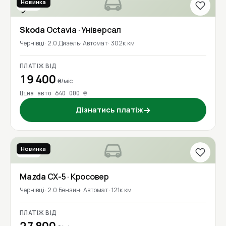
Новинка
2018
Перевірено
Skoda
Octavia
· Універсал
Чернівці
2.0 Дизель
Автомат
302к км
ПЛАТІЖ ВІД
19 400
₴/міс
Ціна авто 640 000 ₴
Дізнатись платіж
→
Новинка
2019
Mazda
CX-5
· Кросовер
Чернівці
2.0 Бензин
Автомат
121к км
ПЛАТІЖ ВІД