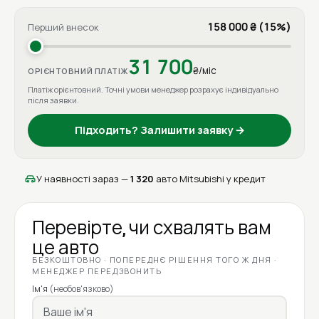
158 000 ₴ (15%)
Перший внесок
31 700
₴/міс
ОРІЄНТОВНИЙ ПЛАТІЖ
Платіж орієнтовний. Точні умови менеджер розрахує індивідуально
після заявки.
Підходить? Залишити заявку →
У наявності зараз —
1 320
авто Mitsubishi у кредит
Перевірте, чи схвалять вам
це авто
БЕЗКОШТОВНО · ПОПЕРЕДНЄ РІШЕННЯ ТОГО Ж ДНЯ ·
МЕНЕДЖЕР ПЕРЕДЗВОНИТЬ
Ім'я
(необов'язково)