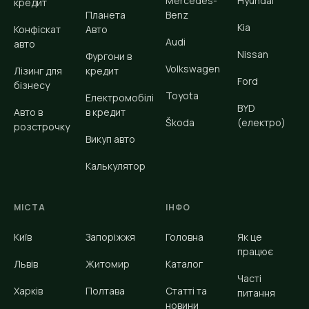
Mercedes-
Hyundai
кредит
Планета
Benz
Kia
Конфіскат
Авто
Audi
авто
Nissan
Фургони в
Volkswagen
Лізинг для
кредит
Ford
бізнесу
Toyota
Електромобілі
BYD
Авто в
в кредит
Škoda
(електро)
розстрочку
Викуп авто
Калькулятор
МІСТА
ІНФО
Київ
Запоріжжя
Головна
Як це
працює
Львів
Житомир
Каталог
Часті
Харків
Полтава
Статті та
питання
новини