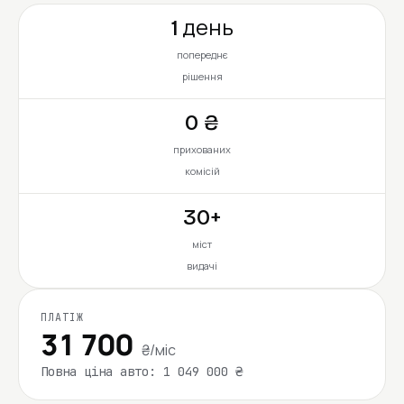
1 день
попереднє
рішення
0 ₴
прихованих
комісій
30+
міст
видачі
ПЛАТІЖ
31 700
₴/міс
Повна ціна авто: 1 049 000 ₴