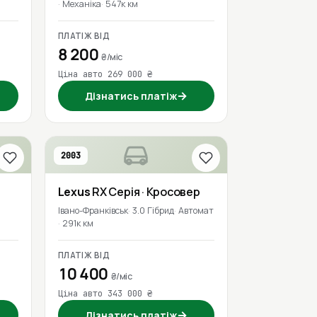
Механіка
547к км
ПЛАТІЖ ВІД
8 200
₴/міс
Ціна авто 269 000 ₴
→
Дізнатись платіж
2003
Lexus
RX Серія
· Кросовер
Івано-Франківськ
3.0 Гібрид
Автомат
291к км
ПЛАТІЖ ВІД
10 400
₴/міс
Ціна авто 343 000 ₴
→
Дізнатись платіж