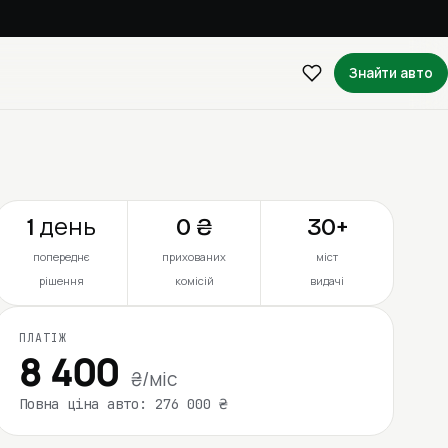
Знайти авто
1 день
0 ₴
30+
попереднє
прихованих
міст
рішення
комісій
видачі
ПЛАТІЖ
8 400
₴/міс
Повна ціна авто: 276 000 ₴