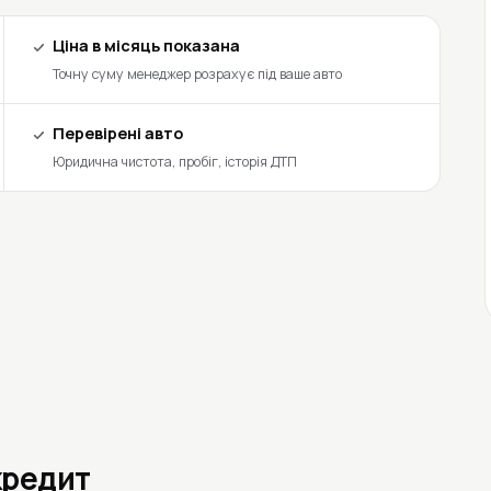
Ціна в місяць показана
Точну суму менеджер розрахує під ваше авто
Перевірені авто
Юридична чистота, пробіг, історія ДТП
кредит