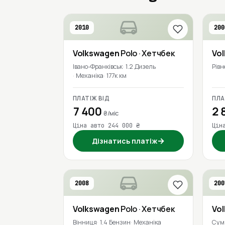
2010
200
Volkswagen
Polo
· Хетчбек
Vo
Івано-Франківськ
1.2 Дизель
Рівн
Механіка
177к км
ПЛАТІЖ ВІД
ПЛА
7 400
2 
₴/міс
Ціна авто 244 000 ₴
Цін
→
Дізнатись платіж
2008
200
Volkswagen
Polo
· Хетчбек
Vo
Вінниця
1.4 Бензин
Механіка
Сум