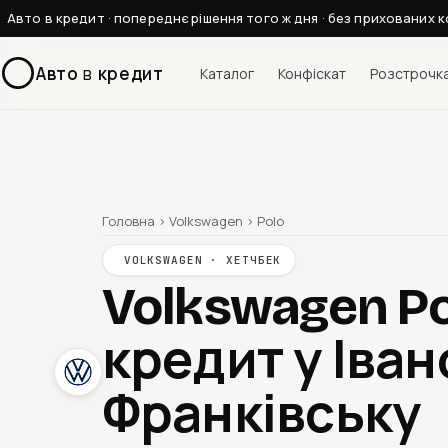
Авто в кредит · попереднє рішення того ж дня · без прихованих к
Авто
в
кредит
Каталог
Конфіскат
Розстрочк
Головна
›
Volkswagen
›
Polo
VOLKSWAGEN · ХЕТЧБЕК
Volkswagen Po
кредит у Іван
Франківську