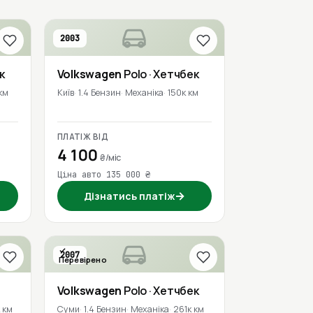
2003
к
Volkswagen
Polo
· Хетчбек
км
Київ
1.4 Бензин
Механіка
150к км
ПЛАТІЖ ВІД
4 100
₴/міс
Ціна авто 135 000 ₴
→
Дізнатись платіж
2007
Перевірено
Volkswagen
Polo
· Хетчбек
 км
Суми
1.4 Бензин
Механіка
261к км