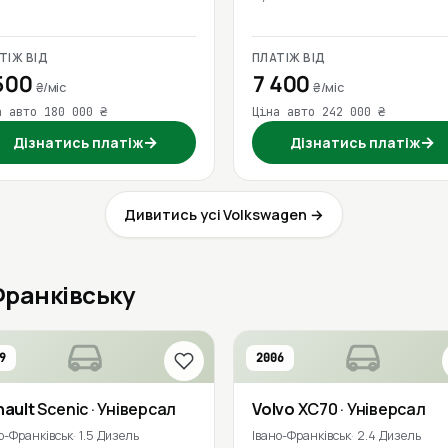
ТІЖ ВІД
ПЛАТІЖ ВІД
500
7 400
₴/міс
₴/міс
а авто 180 000 ₴
Ціна авто 242 000 ₴
→
→
Дізнатись платіж
Дізнатись платіж
Дивитись усі Volkswagen →
-Франківську
9
2006
nault
Scenic
· Універсал
Volvo
XC70
· Універсал
о-Франківськ
1.5 Дизель
Івано-Франківськ
2.4 Дизель