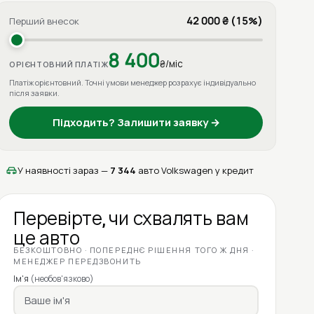
42 000 ₴ (15%)
Перший внесок
8 400
₴/міс
ОРІЄНТОВНИЙ ПЛАТІЖ
Платіж орієнтовний. Точні умови менеджер розрахує індивідуально
після заявки.
Підходить? Залишити заявку →
У наявності зараз —
7 344
авто Volkswagen у кредит
Перевірте, чи схвалять вам
це авто
БЕЗКОШТОВНО · ПОПЕРЕДНЄ РІШЕННЯ ТОГО Ж ДНЯ ·
МЕНЕДЖЕР ПЕРЕДЗВОНИТЬ
Ім'я
(необов'язково)