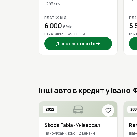
293к км
ПЛАТІЖ ВІД
ПЛА
6 000
5 
₴/міс
Ціна авто 195 000 ₴
Цін
→
Дізнатись платіж
Інші авто в кредит у Івано
2012
200
Skoda
Fabia
· Універсал
Re
Івано-Франківськ
1.2 Бензин
Іван