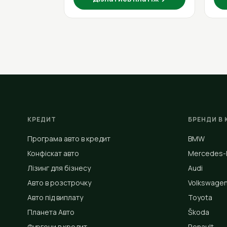
КРЕДИТ
БРЕНДИ В 
Програма авто в кредит
BMW
Конфіскат авто
Mercedes-
Лізинг для бізнесу
Audi
Авто в розстрочку
Volkswage
Авто під виплату
Toyota
Планета Авто
Škoda
Фургони в кредит
Renault