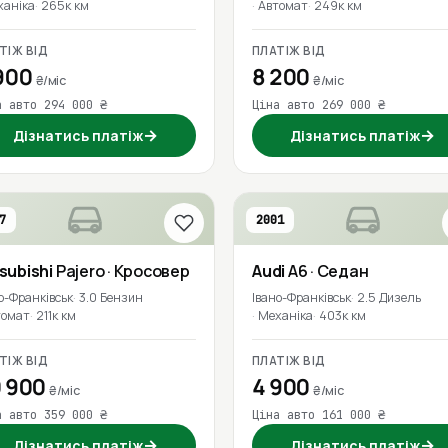
ханіка
265к км
Автомат
249к км
ТІЖ ВІД
ПЛАТІЖ ВІД
900
8 200
₴/міс
₴/міс
а авто 294 000 ₴
Ціна авто 269 000 ₴
→
→
Дізнатись платіж
Дізнатись платіж
7
2001
subishi
Pajero
· Кросовер
Audi
A6
· Седан
о-Франківськ
3.0 Бензин
Івано-Франківськ
2.5 Дизель
томат
211к км
Механіка
403к км
ТІЖ ВІД
ПЛАТІЖ ВІД
 900
4 900
₴/міс
₴/міс
а авто 359 000 ₴
Ціна авто 161 000 ₴
→
→
Дізнатись платіж
Дізнатись платіж