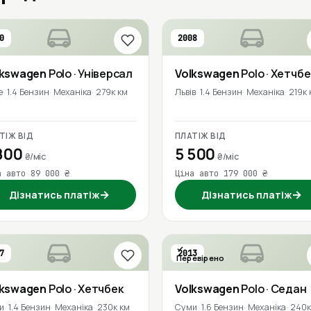
0
2008
lkswagen
Polo
· Універсал
Volkswagen
Polo
· Хетчбе
е
1.4 Бензин
Механіка
279к км
Львів
1.4 Бензин
Механіка
219к 
ТІЖ ВІД
ПЛАТІЖ ВІД
800
5 500
₴/міс
₴/міс
а авто 89 000 ₴
Ціна авто 179 000 ₴
→
→
Дізнатись платіж
Дізнатись платіж
7
2013
Перевірено
lkswagen
Polo
· Хетчбек
Volkswagen
Polo
· Седан
и
1.4 Бензин
Механіка
230к км
Суми
1.6 Бензин
Механіка
240к