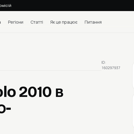
омісій
а
Регіони
Статті
Як це працює
Питання
ID:
160297937
lo 2010
в
о-