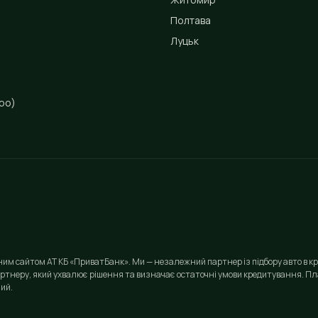
Полтава
Луцьк
ро)
йним сайтом АТ КБ «ПриватБанк». Ми — незалежний партнер із підбору авто в кр
ртнеру, який ухвалює рішення та визначає остаточні умови кредитування. Пла
ий.