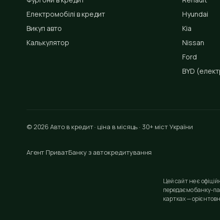
Електромобілі в кредит
Hyundai
Викуп авто
Kia
Калькулятор
Nissan
Ford
BYD
(елект
© 2026 Авто в кредит · ціна в місяць · 30+ міст України
Агент ПриватБанку з автокредитування
Цей сайт не є офіці
передаємо банку-па
картках — орієнтовн