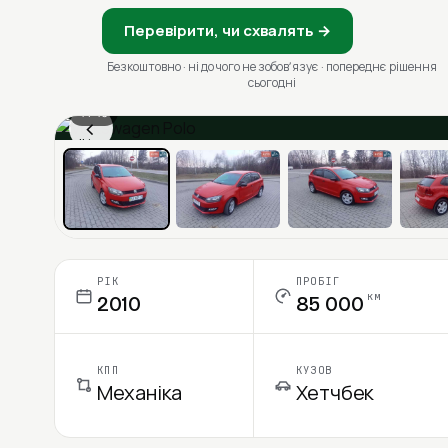
Перевірити, чи схвалять →
Безкоштовно · ні до чого не зобовʼязує · попереднє рішення
сьогодні
1 / 13
‹
Ціна в місяць
РІК
ПРОБІГ
км
2010
85 000
КПП
КУЗОВ
Механіка
Хетчбек