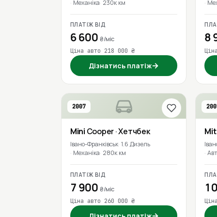
Механіка
230к км
Ме
ПЛАТІЖ ВІД
ПЛА
6 600
8 
₴/міс
Ціна авто 218 000 ₴
Цін
→
Дізнатись платіж
2007
200
Mini
Cooper
· Хетчбек
Mit
Івано-Франківськ
1.6 Дизель
Іван
Механіка
280к км
Ав
ПЛАТІЖ ВІД
ПЛА
7 900
10
₴/міс
Ціна авто 260 000 ₴
Цін
→
Дізнатись платіж