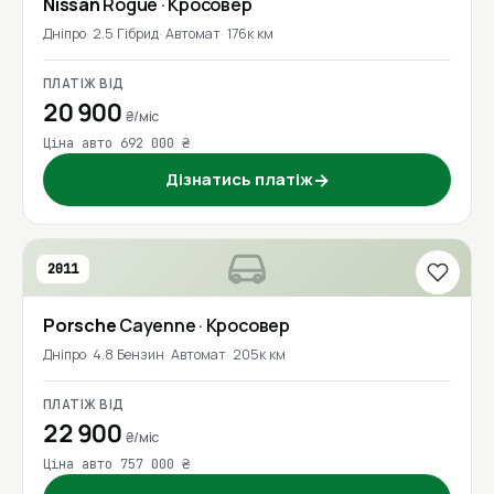
Nissan
Rogue
· Кросовер
Дніпро
2.5 Гібрид
Автомат
176к км
ПЛАТІЖ ВІД
20 900
₴/міс
Ціна авто 692 000 ₴
Дізнатись платіж
→
2011
Porsche
Cayenne
· Кросовер
Дніпро
4.8 Бензин
Автомат
205к км
ПЛАТІЖ ВІД
22 900
₴/міс
Ціна авто 757 000 ₴