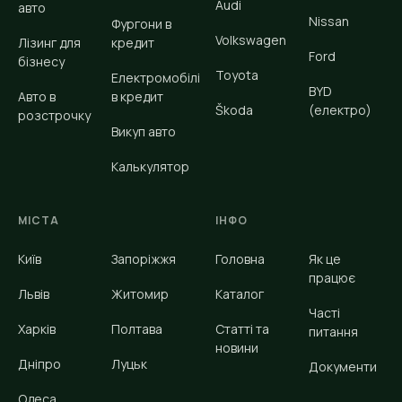
Audi
авто
Nissan
Фургони в
Volkswagen
Лізинг для
кредит
Ford
бізнесу
Toyota
Електромобілі
BYD
Авто в
в кредит
Škoda
(електро)
розстрочку
Викуп авто
Калькулятор
МІСТА
ІНФО
Київ
Запоріжжя
Головна
Як це
працює
Львів
Житомир
Каталог
Часті
Харків
Полтава
Статті та
питання
новини
Дніпро
Луцьк
Документи
Одеса