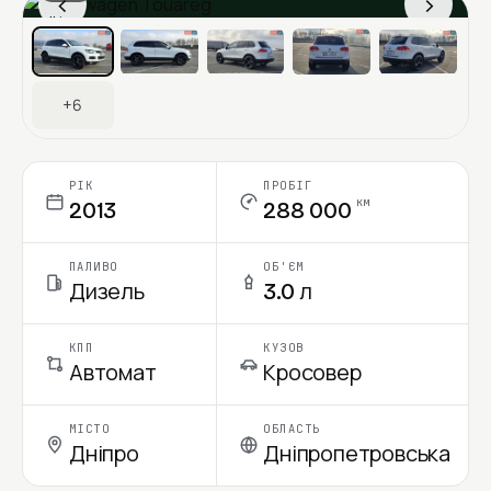
‹
›
Ціна в місяць
+6
РІК
ПРОБІГ
км
2013
288 000
ПАЛИВО
ОБ'ЄМ
Дизель
3.0 л
КПП
КУЗОВ
Автомат
Кросовер
МІСТО
ОБЛАСТЬ
Дніпро
Дніпропетровська