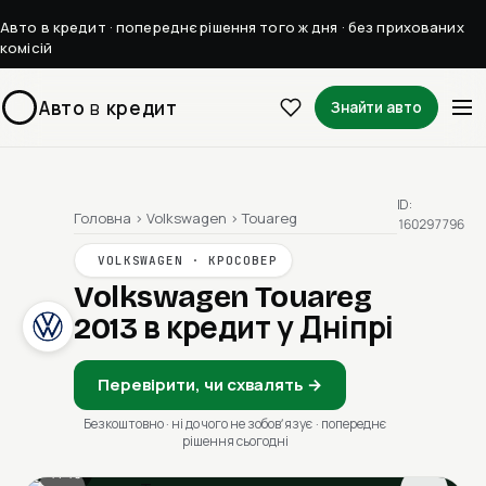
Авто в кредит · попереднє рішення того ж дня · без прихованих
комісій
Авто
в
кредит
Знайти авто
ID:
Головна
›
Volkswagen
›
Touareg
160297796
VOLKSWAGEN · КРОСОВЕР
Volkswagen Touareg
2013
в кредит у Дніпрі
Перевірити, чи схвалять →
Безкоштовно · ні до чого не зобовʼязує · попереднє
рішення сьогодні
1 / 13