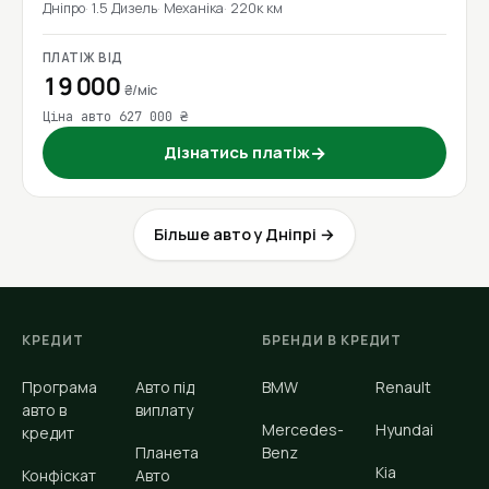
Дніпро
1.5 Дизель
Механіка
220к км
ПЛАТІЖ ВІД
19 000
₴/міс
Ціна авто 627 000 ₴
Дізнатись платіж
→
Більше авто у Дніпрі →
КРЕДИТ
БРЕНДИ В КРЕДИТ
Програма
Авто під
BMW
Renault
авто в
виплату
Mercedes-
Hyundai
кредит
Планета
Benz
Kia
Конфіскат
Авто