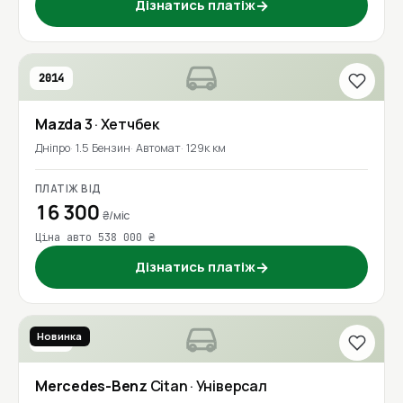
Дізнатись платіж
→
2014
Mazda
3
· Хетчбек
Дніпро
1.5 Бензин
Автомат
129к км
ПЛАТІЖ ВІД
16 300
₴/міс
Ціна авто 538 000 ₴
Дізнатись платіж
→
Новинка
2017
Mercedes-Benz
Citan
· Універсал