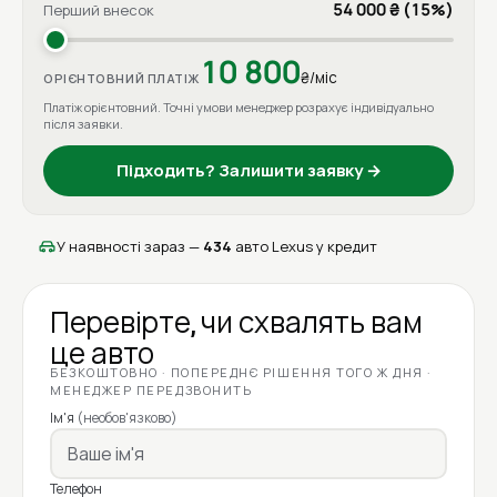
54 000 ₴ (15%)
Перший внесок
10 800
₴/міс
ОРІЄНТОВНИЙ ПЛАТІЖ
Платіж орієнтовний. Точні умови менеджер розрахує індивідуально
після заявки.
Підходить? Залишити заявку →
У наявності зараз —
434
авто Lexus у кредит
Перевірте, чи схвалять вам
це авто
БЕЗКОШТОВНО · ПОПЕРЕДНЄ РІШЕННЯ ТОГО Ж ДНЯ ·
МЕНЕДЖЕР ПЕРЕДЗВОНИТЬ
Ім'я
(необов'язково)
Телефон