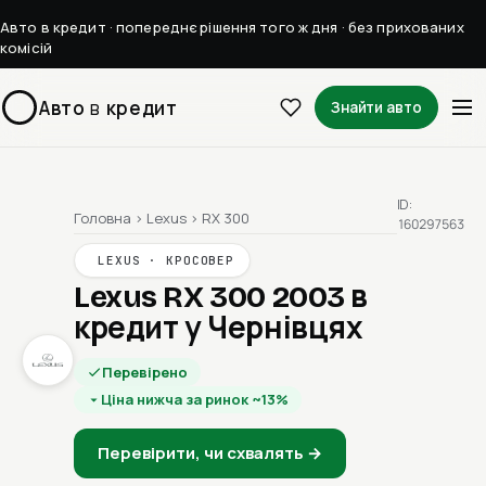
Авто в кредит · попереднє рішення того ж дня · без прихованих
комісій
Авто
в
кредит
Знайти авто
ID:
Головна
›
Lexus
›
RX 300
160297563
LEXUS · КРОСОВЕР
Lexus RX 300 2003
в
кредит у Чернівцях
Перевірено
Ціна нижча за ринок ~13%
Перевірити, чи схвалять →