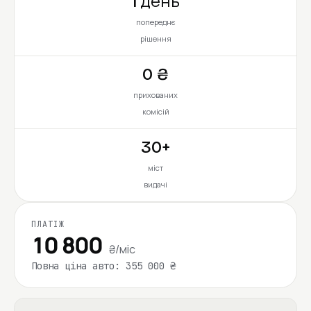
1 день
попереднє
рішення
0 ₴
прихованих
комісій
30+
міст
видачі
ПЛАТІЖ
10 800
₴/міс
Повна ціна авто: 355 000 ₴