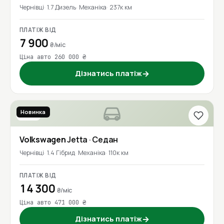
Чернівці
1.7 Дизель
Механіка
237к км
ПЛАТІЖ ВІД
7 900
₴/міс
Ціна авто 260 000 ₴
Дізнатись платіж
→
Новинка
2016
Volkswagen
Jetta
· Седан
Чернівці
1.4 Гібрид
Механіка
110к км
ПЛАТІЖ ВІД
14 300
₴/міс
Ціна авто 471 000 ₴
Дізнатись платіж
→