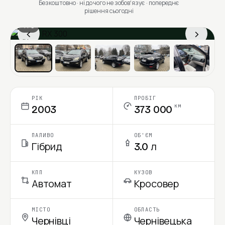
Безкоштовно · ні до чого не зобовʼязує · попереднє
рішення сьогодні
1 / 6
‹
›
Ціна в місяць
РІК
ПРОБІГ
км
2003
373 000
ПАЛИВО
ОБ'ЄМ
Гібрид
3.0 л
КПП
КУЗОВ
Автомат
Кросовер
МІСТО
ОБЛАСТЬ
Чернівці
Чернівецька