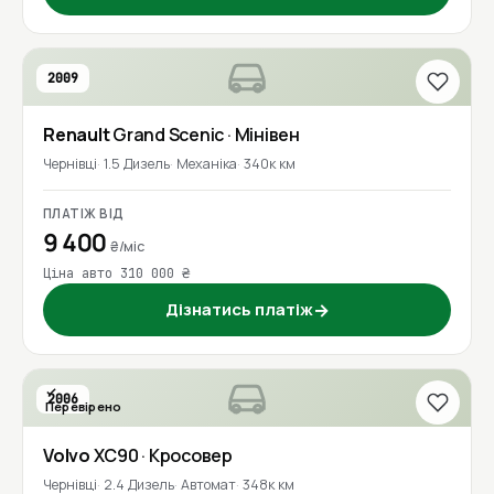
2009
Renault
Grand Scenic
· Мінівен
Чернівці
1.5 Дизель
Механіка
340к км
ПЛАТІЖ ВІД
9 400
₴/міс
Ціна авто 310 000 ₴
Дізнатись платіж
→
2006
Перевірено
Volvo
XC90
· Кросовер
Чернівці
2.4 Дизель
Автомат
348к км