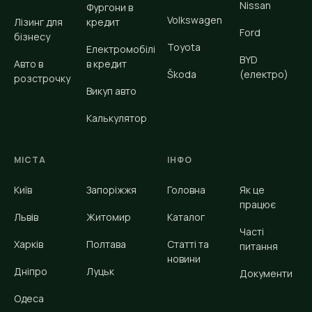
Nissan
Фургони в
Volkswagen
Лізинг для
кредит
Ford
бізнесу
Toyota
Електромобілі
BYD
Авто в
в кредит
Škoda
(електро)
розстрочку
Викуп авто
Калькулятор
МІСТА
ІНФО
Київ
Запоріжжя
Головна
Як це
працює
Львів
Житомир
Каталог
Часті
Харків
Полтава
Статті та
питання
новини
Дніпро
Луцьк
Документи
Одеса