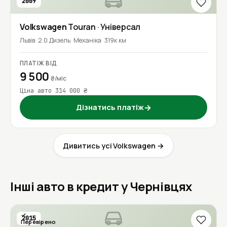
2009
Volkswagen
Touran
· Універсал
Львів
2.0 Дизель
Механіка
319к км
ПЛАТІЖ ВІД
9 500
₴/міс
Ціна авто 314 000 ₴
Дізнатись платіж
→
Дивитись усі Volkswagen →
Інші авто в кредит у Чернівцях
2015
Перевірено