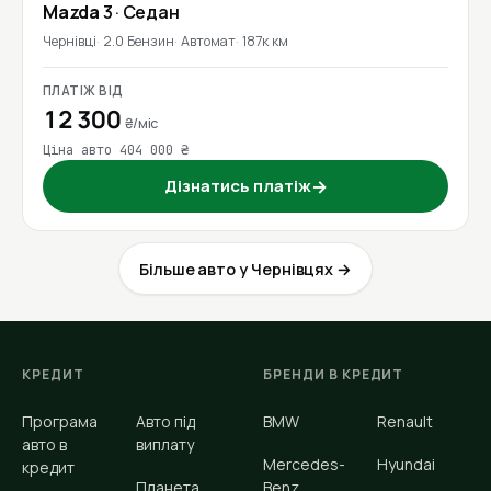
Mazda
3
· Седан
Чернівці
2.0 Бензин
Автомат
187к км
ПЛАТІЖ ВІД
12 300
₴/міс
Ціна авто 404 000 ₴
Дізнатись платіж
→
Більше авто у Чернівцях →
КРЕДИТ
БРЕНДИ В КРЕДИТ
Програма
Авто під
BMW
Renault
авто в
виплату
Mercedes-
Hyundai
кредит
Планета
Benz