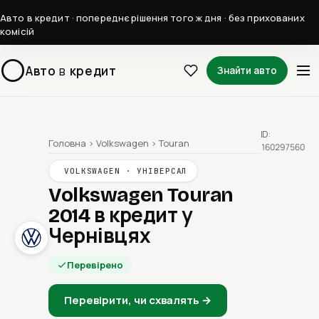
Авто в кредит · попереднє рішення того ж дня · без прихованих
комісій
Авто
в
кредит
Знайти авто
ID:
Головна
›
Volkswagen
›
Touran
160297560
VOLKSWAGEN · УНІВЕРСАЛ
Volkswagen Touran
2014
в кредит у
Чернівцях
Перевірено
Перевірити, чи схвалять →