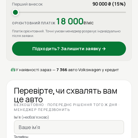
90 000 ₴ (15%)
Перший внесок
18 000
₴/міс
ОРІЄНТОВНИЙ ПЛАТІЖ
Платіж орієнтовний. Точні умови менеджер розрахує індивідуально
після заявки.
Підходить? Залишити заявку →
У наявності зараз —
7 366
авто Volkswagen у кредит
Перевірте, чи схвалять вам
це авто
БЕЗКОШТОВНО · ПОПЕРЕДНЄ РІШЕННЯ ТОГО Ж ДНЯ ·
МЕНЕДЖЕР ПЕРЕДЗВОНИТЬ
Ім'я
(необов'язково)
Телефон