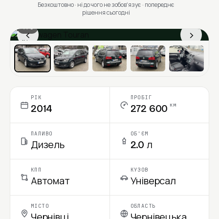
Безкоштовно · ні до чого не зобовʼязує · попереднє
рішення сьогодні
1 / 6
‹
›
Ціна в місяць
РІК
ПРОБІГ
км
2014
272 600
ПАЛИВО
ОБ'ЄМ
Дизель
2.0 л
КПП
КУЗОВ
Автомат
Універсал
МІСТО
ОБЛАСТЬ
Чернівці
Чернівецька