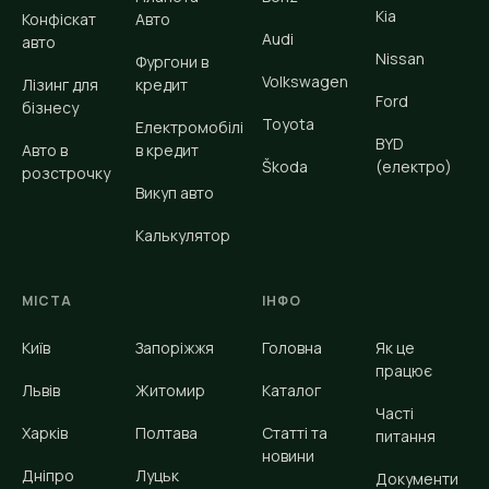
Kia
Конфіскат
Авто
Audi
авто
Nissan
Фургони в
Volkswagen
Лізинг для
кредит
Ford
бізнесу
Toyota
Електромобілі
BYD
Авто в
в кредит
Škoda
(електро)
розстрочку
Викуп авто
Калькулятор
МІСТА
ІНФО
Київ
Запоріжжя
Головна
Як це
працює
Львів
Житомир
Каталог
Часті
Харків
Полтава
Статті та
питання
новини
Дніпро
Луцьк
Документи