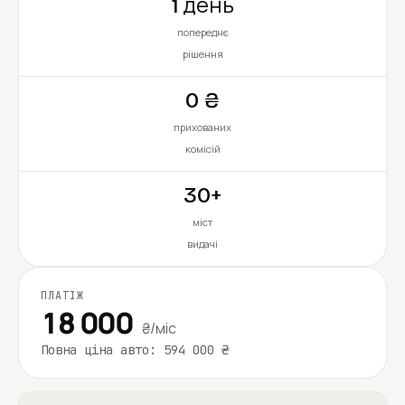
1 день
попереднє
рішення
0 ₴
прихованих
комісій
30+
міст
видачі
ПЛАТІЖ
18 000
₴/міс
Повна ціна авто: 594 000 ₴