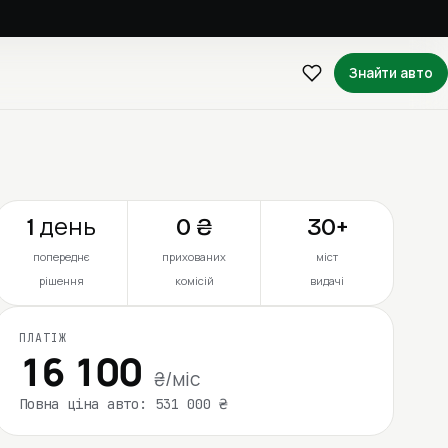
Знайти авто
1 день
0 ₴
30+
попереднє
прихованих
міст
рішення
комісій
видачі
ПЛАТІЖ
16 100
₴/міс
Повна ціна авто: 531 000 ₴