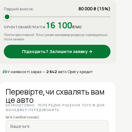
80 000 ₴ (15%)
Перший внесок
16 100
₴/міс
ОРІЄНТОВНИЙ ПЛАТІЖ
Платіж орієнтовний. Точні умови менеджер розрахує індивідуально
після заявки.
Підходить? Залишити заявку →
У наявності зараз —
2 642
авто Opel у кредит
Перевірте, чи схвалять вам
це авто
БЕЗКОШТОВНО · ПОПЕРЕДНЄ РІШЕННЯ ТОГО Ж ДНЯ ·
МЕНЕДЖЕР ПЕРЕДЗВОНИТЬ
Ім'я
(необов'язково)