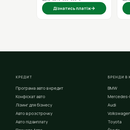
→
Дізнатись платіж
КРЕДИТ
БРЕНДИ В 
Програма авто в кредит
BMW
Конфіскат авто
Mercedes-
Лізинг для бізнесу
Audi
Авто в розстрочку
Volkswage
Авто під виплату
Toyota