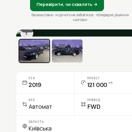
Перевірити, чи схвалять →
Безкоштовно · ні до чого не зобовʼязує · попереднє рішення
сьогодні
1 / 13
‹
Ціна в місяць
РІК
ПРОБІГ
км
2019
121 000
КПП
ПРИВІД
Автомат
FWD
ОБЛАСТЬ
Київська