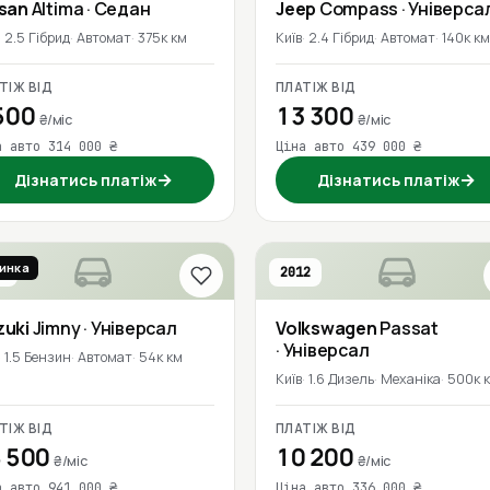
ssan
Altima
· Седан
Jeep
Compass
· Універса
2.5 Гібрид
Автомат
375к км
Київ
2.4 Гібрид
Автомат
140к км
ТІЖ ВІД
ПЛАТІЖ ВІД
500
13 300
₴/міс
₴/міс
а авто 314 000 ₴
Ціна авто 439 000 ₴
→
→
Дізнатись платіж
Дізнатись платіж
инка
9
2012
zuki
Jimny
· Універсал
Volkswagen
Passat
· Універсал
1.5 Бензин
Автомат
54к км
Київ
1.6 Дизель
Механіка
500к 
ТІЖ ВІД
ПЛАТІЖ ВІД
 500
10 200
₴/міс
₴/міс
а авто 941 000 ₴
Ціна авто 336 000 ₴