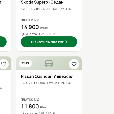
л
Skoda
Superb
· Седан
Київ
2.0 Дизель
Автомат
351к км
ПЛАТІЖ ВІД
14 900
₴/міс
Ціна авто 492 000 ₴
→
Дізнатись платіж
2011
Nissan
Qashqai
· Універсал
Київ
2.0 Бензин
Автомат
217к км
км
ПЛАТІЖ ВІД
11 800
₴/міс
Ціна авто 390 000 ₴