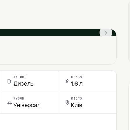
›
ПАЛИВО
ОБ'ЄМ
Дизель
1.6 л
КУЗОВ
МІСТО
Універсал
Київ