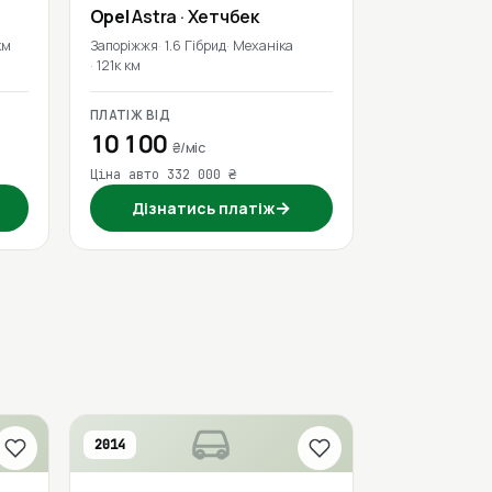
Opel
Astra
· Хетчбек
км
Запоріжжя
1.6 Гібрид
Механіка
121к км
ПЛАТІЖ ВІД
10 100
₴/міс
Ціна авто 332 000 ₴
→
Дізнатись платіж
2014