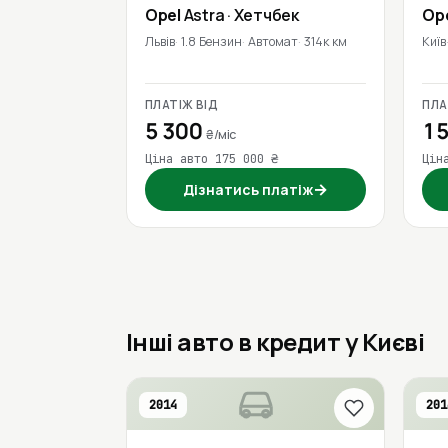
Opel
Astra
· Хетчбек
Op
Львів
1.8 Бензин
Автомат
314к км
Київ
ПЛАТІЖ ВІД
ПЛА
5 300
15
₴/міс
Ціна авто 175 000 ₴
Цін
→
Дізнатись платіж
Інші авто в кредит у Києві
2014
201