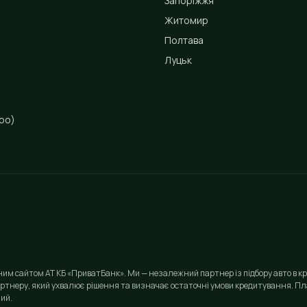
Запоріжжя
Житомир
Полтава
Луцьк
ро)
йним сайтом АТ КБ «ПриватБанк». Ми — незалежний партнер із підбору авто в кр
ртнеру, який ухвалює рішення та визначає остаточні умови кредитування. Пла
ий.