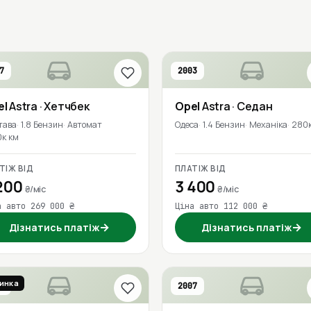
7
2003
el
Astra
· Хетчбек
Opel
Astra
· Седан
тава
1.8 Бензин
Автомат
Одеса
1.4 Бензин
Механіка
280к
0к км
ТІЖ ВІД
ПЛАТІЖ ВІД
200
3 400
₴/міс
₴/міс
а авто 269 000 ₴
Ціна авто 112 000 ₴
→
→
Дізнатись платіж
Дізнатись платіж
инка
0
2007