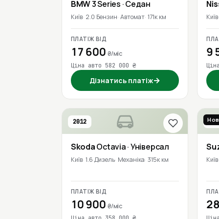
BMW
3 Series
· Седан
Ni
Київ
2.0 Бензин
Автомат
171к км
Київ
ПЛАТІЖ ВІД
ПЛА
17 600
9 
₴/міс
Ціна авто 582 000 ₴
Цін
→
Дізнатись платіж
Нов
2012
201
Skoda
Octavia
· Універсал
Su
Київ
1.6 Дизель
Механіка
315к км
Київ
ПЛАТІЖ ВІД
ПЛА
10 900
28
₴/міс
Ціна авто 358 000 ₴
Цін