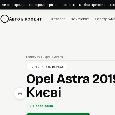
Авто в кредит · попереднє рішення того ж дня · без прихованих к
Авто
в
кредит
Каталог
Конфіскат
Розстрочк
Головна
›
Opel
›
Astra
OPEL · УНІВЕРСАЛ
Opel Astra 20
Києві
Перевірено