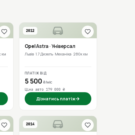
2012
Opel
Astra
· Універсал
 км
Львів
1.7 Дизель
Механіка
280к км
ПЛАТІЖ ВІД
5 500
₴/міс
Ціна авто 179 000 ₴
→
Дізнатись платіж
2014