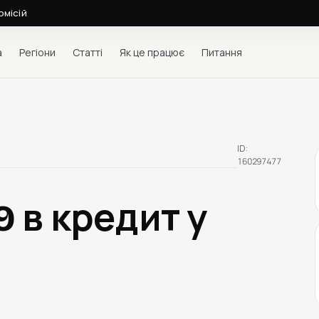
омісій
а
Регіони
Статті
Як це працює
Питання
ID:
160297477
19
в кредит у