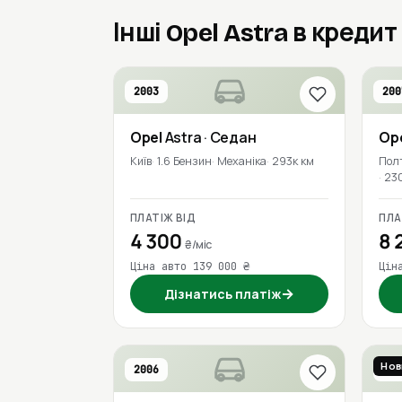
Інші Opel Astra в кредит
2003
200
Opel
Astra
· Седан
Op
Київ
1.6 Бензин
Механіка
293к км
Пол
23
ПЛАТІЖ ВІД
ПЛА
4 300
8 
₴/міс
Ціна авто 139 000 ₴
Цін
→
Дізнатись платіж
Нов
2006
202