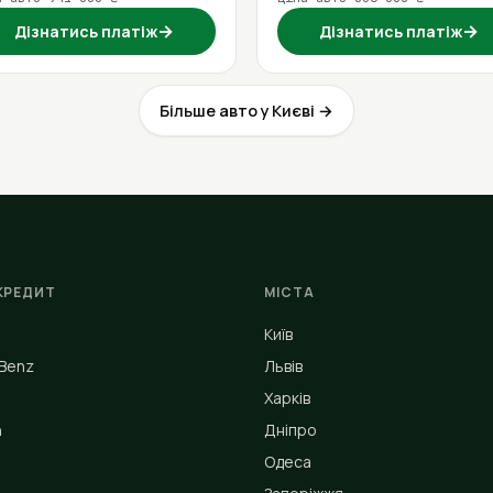
→
→
Дізнатись платіж
Дізнатись платіж
Більше авто у Києві →
КРЕДИТ
МІСТА
Київ
Benz
Львів
Харків
n
Дніпро
Одеса