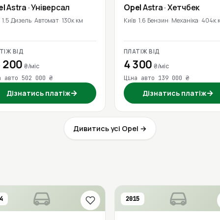
el
Astra
· Універсал
Opel
Astra
· Хетчбек
1.5 Дизель
Автомат
130к км
Київ
1.6 Бензин
Механіка
404к 
ТІЖ ВІД
ПЛАТІЖ ВІД
 200
4 300
₴/міс
₴/міс
а авто 502 000 ₴
Ціна авто 139 000 ₴
→
→
Дізнатись платіж
Дізнатись платіж
Дивитись усі Opel →
4
2015