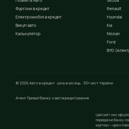
Планета Авто
Škoda
Фургони в кредит
Renault
Електромобілі в кредит
Hyundai
Викуп авто
Kia
Калькулятор
Nissan
Ford
BYD
(елект
© 2026 Авто в кредит · ціна в місяць · 30+ міст України
Агент ПриватБанку з автокредитування
Цей сайт не є офіці
передаємо банку-па
картках — орієнтовн