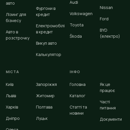
Audi
авто
Nissan
Фургони в
Volkswagen
Лізинг для
кредит
Ford
бізнесу
Toyota
Електромобілі
BYD
Авто в
в кредит
Škoda
(електро)
розстрочку
Викуп авто
Калькулятор
МІСТА
ІНФО
Київ
Запоріжжя
Головна
Як це
працює
Львів
Житомир
Каталог
Часті
Харків
Полтава
Статті та
питання
новини
Дніпро
Луцьк
Документи
Одеса