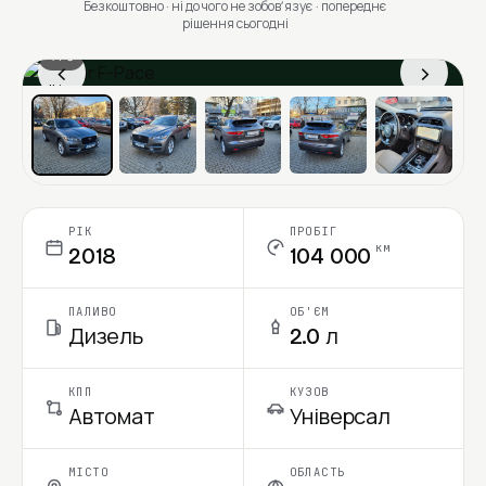
Безкоштовно · ні до чого не зобовʼязує · попереднє
рішення сьогодні
1 / 6
‹
›
Ціна в місяць
РІК
ПРОБІГ
км
2018
104 000
ПАЛИВО
ОБ'ЄМ
Дизель
2.0 л
КПП
КУЗОВ
Автомат
Універсал
МІСТО
ОБЛАСТЬ