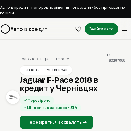
Авто в кредит · попереднє рішення того ж дня · без прихованих
комісій
Авто
в
кредит
Знайти авто
ID:
Головна
›
Jaguar
›
F-Pace
160297099
JAGUAR · УНІВЕРСАЛ
Jaguar F-Pace 2018
в
кредит у Чернівцях
Перевірено
Ціна нижча за ринок ~31%
Перевірити, чи схвалять →