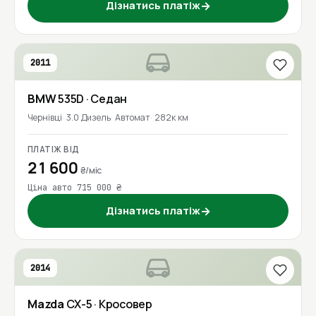
Дізнатись платіж
→
2011
BMW
535D
· Седан
Чернівці
3.0 Дизель
Автомат
282к км
ПЛАТІЖ ВІД
21 600
₴/міс
Ціна авто 715 000 ₴
Дізнатись платіж
→
2014
Mazda
CX-5
· Кросовер