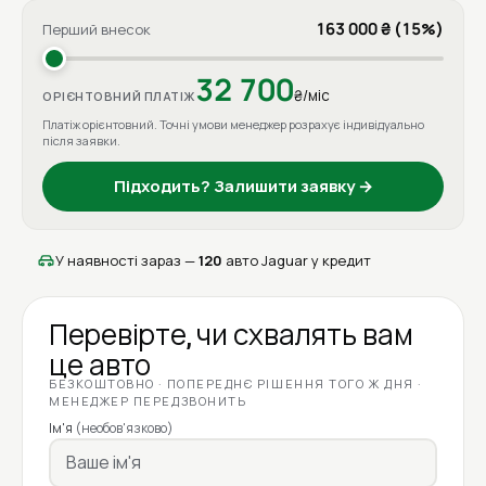
163 000 ₴ (15%)
Перший внесок
32 700
₴/міс
ОРІЄНТОВНИЙ ПЛАТІЖ
Платіж орієнтовний. Точні умови менеджер розрахує індивідуально
після заявки.
Підходить? Залишити заявку →
У наявності зараз —
120
авто Jaguar у кредит
Перевірте, чи схвалять вам
це авто
БЕЗКОШТОВНО · ПОПЕРЕДНЄ РІШЕННЯ ТОГО Ж ДНЯ ·
МЕНЕДЖЕР ПЕРЕДЗВОНИТЬ
Ім'я
(необов'язково)