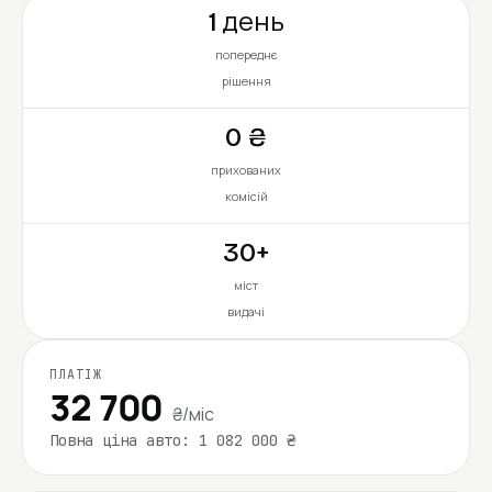
1 день
попереднє
рішення
0 ₴
прихованих
комісій
30+
міст
видачі
ПЛАТІЖ
32 700
₴/міс
Повна ціна авто: 1 082 000 ₴