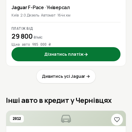
Jaguar
F-Pace
· Універсал
Київ
2.0 Дизель
Автомат
164к км
ПЛАТІЖ ВІД
29 800
₴/міс
Ціна авто 985 000 ₴
Дізнатись платіж
→
Дивитись усі Jaguar →
Інші авто в кредит у Чернівцях
2012