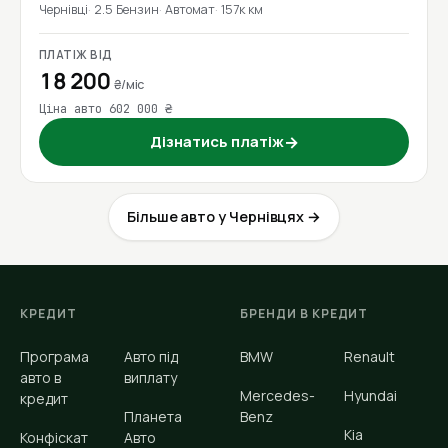
Чернівці
2.5 Бензин
Автомат
157к км
ПЛАТІЖ ВІД
18 200
₴/міс
Ціна авто 602 000 ₴
Дізнатись платіж
→
Більше авто у Чернівцях →
КРЕДИТ
БРЕНДИ В КРЕДИТ
Програма
Авто під
BMW
Renault
авто в
виплату
Mercedes-
Hyundai
кредит
Планета
Benz
Kia
Конфіскат
Авто