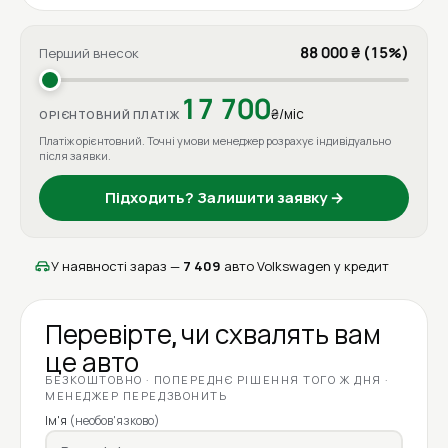
88 000 ₴ (15%)
Перший внесок
17 700
₴/міс
ОРІЄНТОВНИЙ ПЛАТІЖ
Платіж орієнтовний. Точні умови менеджер розрахує індивідуально
після заявки.
Підходить? Залишити заявку →
У наявності зараз —
7 409
авто Volkswagen у кредит
Перевірте, чи схвалять вам
це авто
БЕЗКОШТОВНО · ПОПЕРЕДНЄ РІШЕННЯ ТОГО Ж ДНЯ ·
МЕНЕДЖЕР ПЕРЕДЗВОНИТЬ
Ім'я
(необов'язково)