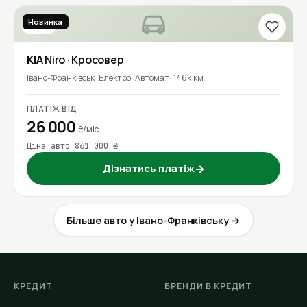
Новинка
2021
KIA
Niro
· Кросовер
Івано-Франківськ
Електро
Автомат
146к км
ПЛАТІЖ ВІД
26 000
₴/міс
Ціна авто 861 000 ₴
Дізнатись платіж
→
Більше авто у Івано-Франківську →
КРЕДИТ
БРЕНДИ В КРЕДИТ