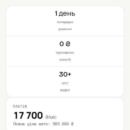
1 день
попереднє
рішення
0 ₴
прихованих
комісій
30+
міст
видачі
ПЛАТІЖ
17 700
₴/міс
Повна ціна авто: 585 000 ₴