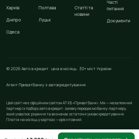
Часті
Харків
Полтава
Статті та
питання
новини
Дніпро
Луцьк
Документи
Одеса
© 2026 Авто в кредит · ціна в місяць · 30+ міст України
Агент ПриватБанку з автокредитування
Цей сайт не є офіційним сайтом АТ КБ «ПриватБанк». Ми — незалежний
партнер із підбору авто в кредит: заявку передаємо банку-партнеру,
який ухвалює рішення та визначає остаточні умови кредитування.
Платіж на місяць у картках — орієнтовний.