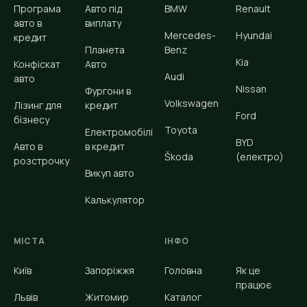
Програма
Авто під
BMW
Renault
авто в
виплату
Mercedes-
Hyundai
кредит
Планета
Benz
Kia
Конфіскат
Авто
Audi
авто
Nissan
Фургони в
Volkswagen
Лізинг для
кредит
Ford
бізнесу
Toyota
Електромобілі
BYD
Авто в
в кредит
Škoda
(електро)
розстрочку
Викуп авто
Калькулятор
МІСТА
ІНФО
Київ
Запоріжжя
Головна
Як це
працює
Львів
Житомир
Каталог