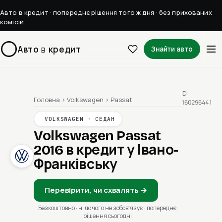
Авто в кредит · попереднє рішення того ж дня · без прихованих
комісій
Авто
в
кредит
Знайти авто
ID:
Головна
›
Volkswagen
›
Passat
160296441
VOLKSWAGEN · СЕДАН
Volkswagen Passat
2016
в кредит у Івано-
Франківську
Перевірити, чи схвалять →
Безкоштовно · ні до чого не зобовʼязує · попереднє
рішення сьогодні