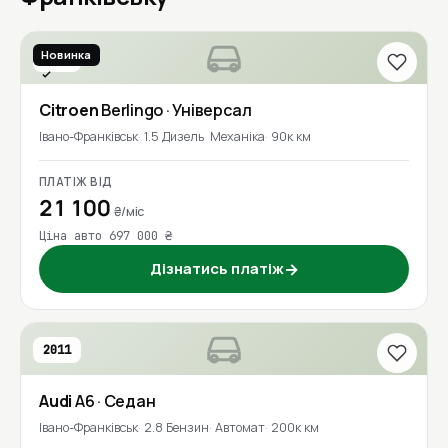
Новинка
2020
Перевірено
Citroen
Berlingo
· Універсал
Івано-Франківськ
1.5 Дизель
Механіка
90к км
ПЛАТІЖ ВІД
21 100
₴/міс
Ціна авто 697 000 ₴
Дізнатись платіж
→
2011
Audi
A6
· Седан
Івано-Франківськ
2.8 Бензин
Автомат
200к км