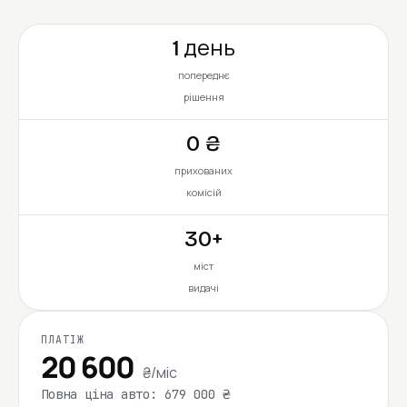
1 день
попереднє
рішення
0 ₴
прихованих
комісій
30+
міст
видачі
ПЛАТІЖ
20 600
₴/міс
Повна ціна авто: 679 000 ₴