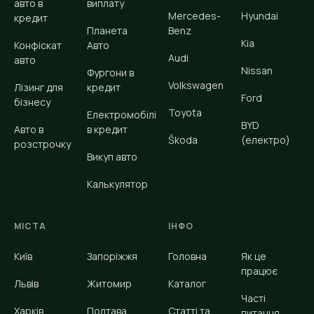
авто в
виплату
Mercedes-
Hyundai
кредит
Планета
Benz
Kia
Конфіскат
Авто
Audi
авто
Nissan
Фургони в
Volkswagen
Лізинг для
кредит
Ford
бізнесу
Toyota
Електромобілі
BYD
Авто в
в кредит
Škoda
(електро)
розстрочку
Викуп авто
Калькулятор
МІСТА
ІНФО
Київ
Запоріжжя
Головна
Як це
працює
Львів
Житомир
Каталог
Часті
Харків
Полтава
Статті та
питання