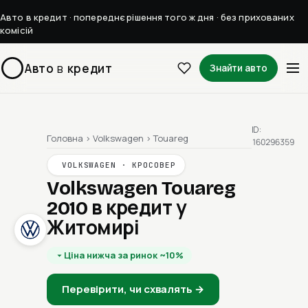
Авто в кредит · попереднє рішення того ж дня · без прихованих
комісій
Авто
в
кредит
Знайти авто
ID:
Головна
›
Volkswagen
›
Touareg
160296359
VOLKSWAGEN · КРОСОВЕР
Volkswagen Touareg
2010
в кредит у
Житомирі
Ціна нижча за ринок ~10%
Перевірити, чи схвалять →