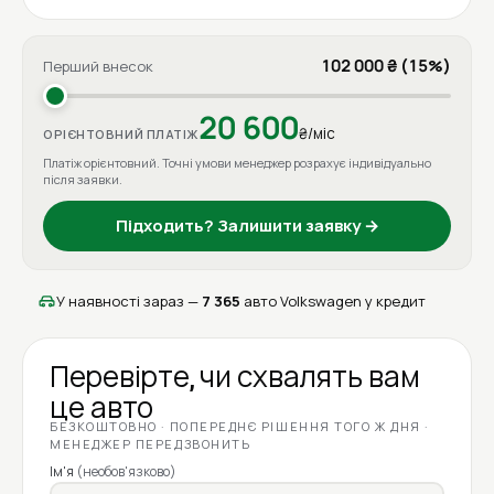
102 000 ₴ (15%)
Перший внесок
20 600
₴/міс
ОРІЄНТОВНИЙ ПЛАТІЖ
Платіж орієнтовний. Точні умови менеджер розрахує індивідуально
після заявки.
Підходить? Залишити заявку →
У наявності зараз —
7 365
авто Volkswagen у кредит
Перевірте, чи схвалять вам
це авто
БЕЗКОШТОВНО · ПОПЕРЕДНЄ РІШЕННЯ ТОГО Ж ДНЯ ·
МЕНЕДЖЕР ПЕРЕДЗВОНИТЬ
Ім'я
(необов'язково)