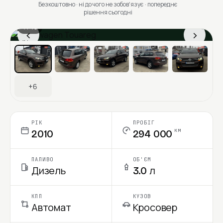
Безкоштовно · ні до чого не зобовʼязує · попереднє
рішення сьогодні
1 / 13
‹
›
Ціна в місяць
+6
РІК
ПРОБІГ
км
2010
294 000
ПАЛИВО
ОБ'ЄМ
Дизель
3.0 л
КПП
КУЗОВ
Автомат
Кросовер