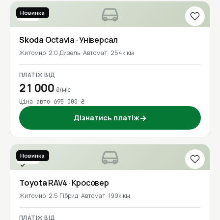
Новинка
2018
Skoda
Octavia
· Універсал
Житомир
2.0 Дизель
Автомат
254к км
ПЛАТІЖ ВІД
21 000
₴/міс
Ціна авто 695 000 ₴
Дізнатись платіж
→
Новинка
2016
Перевірено
Toyota
RAV4
· Кросовер
Житомир
2.5 Гібрид
Автомат
190к км
ПЛАТІЖ ВІД