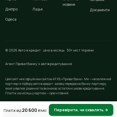
новини
Дніпро
Луцьк
Документи
Одеса
© 2026 Авто в кредит · ціна в місяць · 30+ міст України
Агент ПриватБанку з автокредитування
Цей сайт не є офіційним сайтом АТ КБ «ПриватБанк». Ми — незалежний
партнер із підбору авто в кредит: заявку передаємо банку-партнеру,
який ухвалює рішення та визначає остаточні умови кредитування.
Платіж на місяць у картках — орієнтовний.
20 600
Перевірити, чи схвалять →
Платіж від
₴/міс