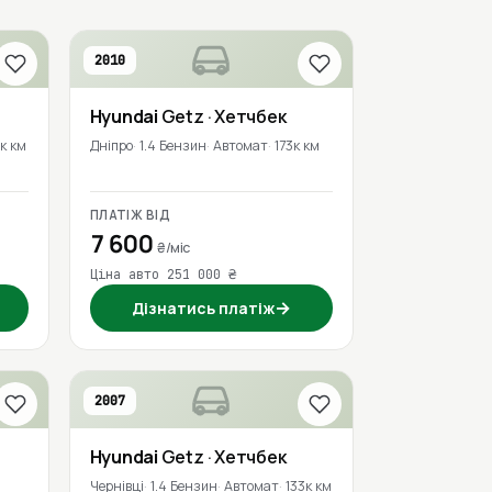
2010
Hyundai
Getz
· Хетчбек
к км
Дніпро
1.4 Бензин
Автомат
173к км
ПЛАТІЖ ВІД
7 600
₴/міс
Ціна авто 251 000 ₴
→
Дізнатись платіж
2007
Hyundai
Getz
· Хетчбек
Чернівці
1.4 Бензин
Автомат
133к км