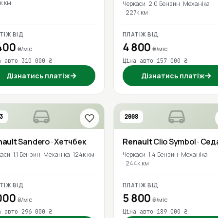
к км
Черкаси
2.0 Бензин
Механіка
227к км
ТІЖ ВІД
ПЛАТІЖ ВІД
400
4 800
₴/міс
₴/міс
а авто 310 000 ₴
Ціна авто 157 000 ₴
→
→
Дізнатись платіж
Дізнатись платіж
3
2008
nault
Sandero
· Хетчбек
Renault
Clio Symbol
· Сед
каси
1.1 Бензин
Механіка
124к км
Черкаси
1.4 Бензин
Механіка
244к км
ТІЖ ВІД
ПЛАТІЖ ВІД
000
5 800
₴/міс
₴/міс
а авто 296 000 ₴
Ціна авто 189 000 ₴