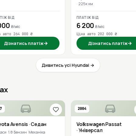
225к км
ТІЖ ВІД
ПЛАТІЖ ВІД
000
6 200
₴/міс
₴/міс
а авто 264 000 ₴
Ціна авто 202 000 ₴
→
→
Дізнатись платіж
Дізнатись платіж
Дивитись усі Hyundai →
сах
7
2004
yota
Avensis
· Седан
Volkswagen
Passat
· Універсал
каси
1.8 Бензин
Механіка