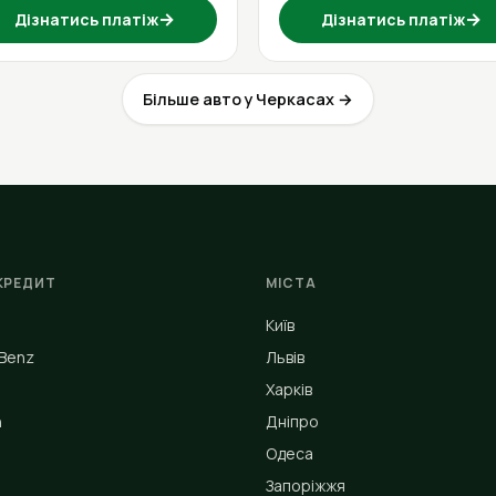
→
→
Дізнатись платіж
Дізнатись платіж
Більше авто у Черкасах →
КРЕДИТ
МІСТА
Київ
Benz
Львів
Харків
n
Дніпро
Одеса
Запоріжжя