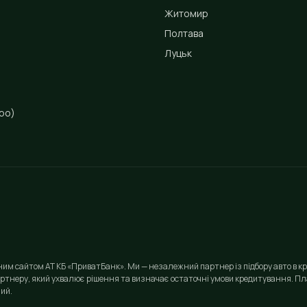
Житомир
Полтава
Луцьк
ро)
йним сайтом АТ КБ «ПриватБанк». Ми — незалежний партнер із підбору авто в кр
ртнеру, який ухвалює рішення та визначає остаточні умови кредитування. Пла
ий.