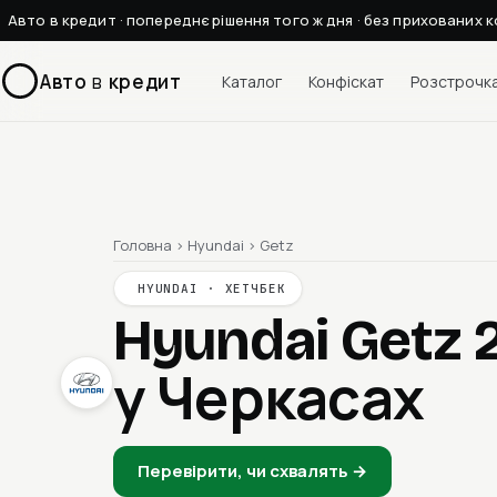
Авто в кредит · попереднє рішення того ж дня · без прихованих к
Авто
в
кредит
Каталог
Конфіскат
Розстрочк
Головна
›
Hyundai
›
Getz
HYUNDAI · ХЕТЧБЕК
Hyundai Getz
у Черкасах
Перевірити, чи схвалять →