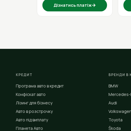
→
Дізнатись платіж
КРЕДИТ
БРЕНДИ В 
Програма авто в кредит
BMW
Конфіскат авто
Mercedes-
Лізинг для бізнесу
Audi
Авто в розстрочку
Volkswage
Авто під виплату
Toyota
Планета Авто
Škoda