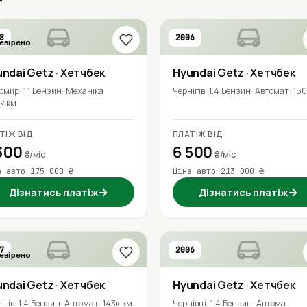
8
2006
евірено
undai
Getz
· Хетчбек
Hyundai
Getz
· Хетчбек
омир
1.1 Бензин
Механіка
Чернігів
1.4 Бензин
Автомат
150
к км
ТІЖ ВІД
ПЛАТІЖ ВІД
300
6 500
₴/міс
₴/міс
а авто 175 000 ₴
Ціна авто 213 000 ₴
→
→
Дізнатись платіж
Дізнатись платіж
7
2006
евірено
undai
Getz
· Хетчбек
Hyundai
Getz
· Хетчбек
ігів
1.4 Бензин
Автомат
143к км
Чернівці
1.4 Бензин
Автомат