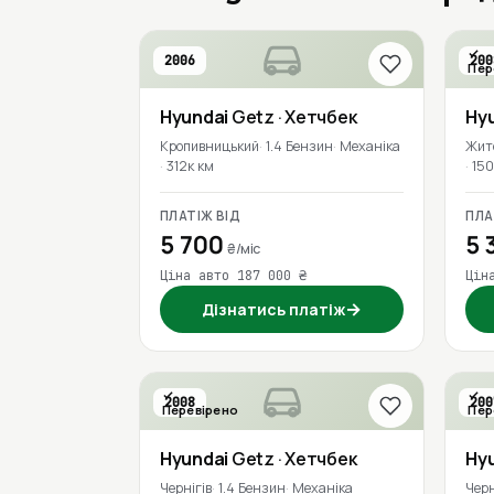
2006
200
Пер
Hyundai
Getz
· Хетчбек
Hy
Кропивницький
1.4 Бензин
Механіка
Жит
312к км
150
ПЛАТІЖ ВІД
ПЛА
5 700
5 
₴/міс
Ціна авто 187 000 ₴
Цін
→
Дізнатись платіж
2008
200
Перевірено
Пер
Hyundai
Getz
· Хетчбек
Hy
Чернігів
1.4 Бензин
Механіка
Черн