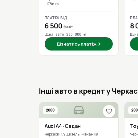
178к км
ПЛАТІЖ ВІД
ПЛА
6 500
8 
₴/міс
Ціна авто 213 000 ₴
Цін
→
Дізнатись платіж
Інші авто в кредит у Черка
2000
200
Audi
A4
· Седан
To
Черкаси
1.9 Дизель
Механіка
Чер