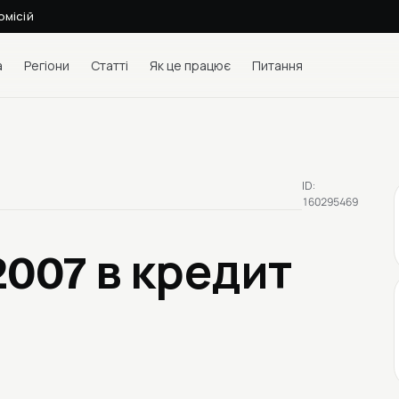
омісій
а
Регіони
Статті
Як це працює
Питання
ID:
160295469
 2007
в кредит