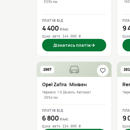
503к км
193
ПЛАТІЖ ВІД
ПЛА
4 400
9 
₴/міс
Ціна авто 144 000 ₴
Цін
→
Дізнатись платіж
2007
201
Opel
Zafira
· Мінівен
Re
Черкаси
1.9 Дизель
Автомат
Чер
265к км
ПЛАТІЖ ВІД
ПЛА
6 800
9 
₴/міс
Ціна авто 224 000 ₴
Цін