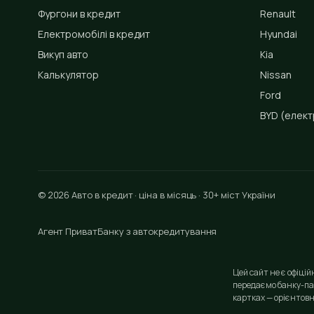
Фургони в кредит
Renault
Електромобілі в кредит
Hyundai
Викуп авто
Kia
Калькулятор
Nissan
Ford
BYD
(елект
© 2026 Авто в кредит · ціна в місяць · 30+ міст України
Агент ПриватБанку з автокредитування
Цей сайт не є офіці
передаємо банку-па
картках — орієнтовн