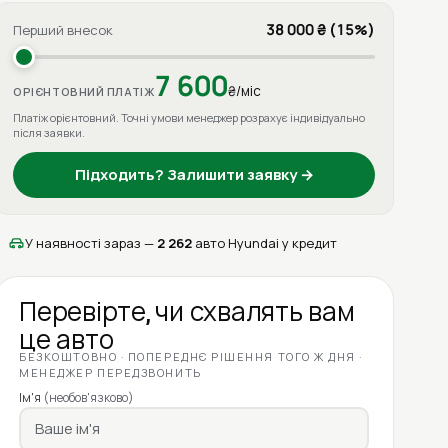
38 000 ₴ (15%)
Перший внесок
7 600
₴/міс
ОРІЄНТОВНИЙ ПЛАТІЖ
Платіж орієнтовний. Точні умови менеджер розрахує індивідуально
після заявки.
Підходить? Залишити заявку →
У наявності зараз —
2 262
авто Hyundai у кредит
Перевірте, чи схвалять вам
це авто
БЕЗКОШТОВНО · ПОПЕРЕДНЄ РІШЕННЯ ТОГО Ж ДНЯ ·
МЕНЕДЖЕР ПЕРЕДЗВОНИТЬ
Ім'я
(необов'язково)