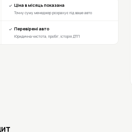
Ціна в місяць показана
Точну суму менеджер розрахує під ваше авто
Перевірені авто
Юридична чистота, пробіг, історія ДТП
дит