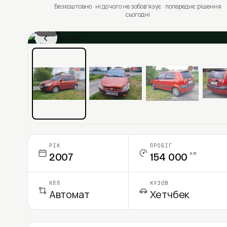
Безкоштовно · ні до чого не зобовʼязує · попереднє рішення
сьогодні
1 / 11
‹
Ціна в місяць
РІК
ПРОБІГ
км
2007
154 000
КПП
КУЗОВ
Автомат
Хетчбек