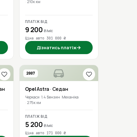
210к км
ПЛАТІЖ ВІД
9 200
₴/міс
Ціна авто 301 000 ₴
→
Дізнатись платіж
2007
ан
Opel
Astra
· Седан
Черкаси
1.4 Бензин
Механіка
275к км
ПЛАТІЖ ВІД
5 200
₴/міс
Ціна авто 171 000 ₴