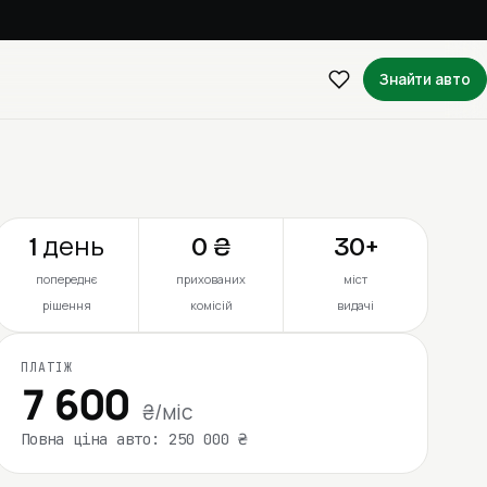
Знайти авто
1 день
0 ₴
30+
попереднє
прихованих
міст
рішення
комісій
видачі
ПЛАТІЖ
7 600
₴/міс
Повна ціна авто: 250 000 ₴