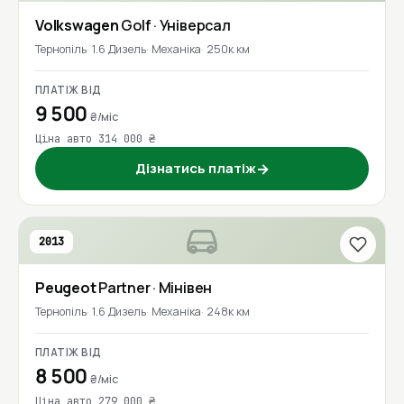
Volkswagen
Golf
· Універсал
Тернопіль
1.6 Дизель
Механіка
250к км
ПЛАТІЖ ВІД
9 500
₴/міс
Ціна авто 314 000 ₴
Дізнатись платіж
→
2013
Peugeot
Partner
· Мінівен
Тернопіль
1.6 Дизель
Механіка
248к км
ПЛАТІЖ ВІД
8 500
₴/міс
Ціна авто 279 000 ₴