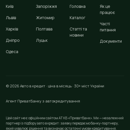
Київ
Запоріжжя
Головна
Як це
працює
Львів
Житомир
Каталог
Часті
Харків
Полтава
Статті та
питання
новини
Дніпро
Луцьк
Документи
Одеса
© 2026 Авто в кредит · ціна в місяць · 30+ міст України
Агент ПриватБанку з автокредитування
Цей сайт не є офіційним сайтом АТ КБ «ПриватБанк». Ми — незалежний
партнер із підбору авто в кредит: заявку передаємо банку-партнеру,
який ухвалює рішення та визначає остаточні умови кредитування.