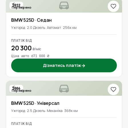
2012
Перевірено
BMW
525D
· Седан
Ужгород
2.0 Дизель
Автомат
256к км
ПЛАТІЖ ВІД
20 300
₴/міс
Ціна авто 671 000 ₴
Дізнатись платіж
→
2006
Перевірено
BMW
525D
· Універсал
Ужгород
2.5 Дизель
Механіка
368к км
ПЛАТІЖ ВІД