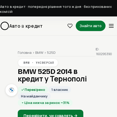
Авто в кредит · попереднє рішення того ж дня · без прихованих
комісій
Авто
в
кредит
Знайти авто
ID:
Головна
›
BMW
›
525D
160295390
BMW · УНІВЕРСАЛ
BMW 525D 2014
в
кредит у Тернополі
Перевірено
1 власник
На майданчику
Ціна нижча за ринок ~31%
Перевірити, чи схвалять →