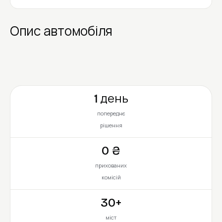
Опис автомобіля
1 день
попереднє
рішення
0 ₴
прихованих
комісій
30+
міст