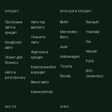
КРЕДИТ
БРЕНДИ В КРЕДИТ
Програма
Авто під
BMW
Renault
авто в
виплату
Mercedes-
Hyundai
кредит
Планета
Benz
Kia
Конфіскат
Авто
Audi
авто
Nissan
Фургони в
Volkswagen
Лізинг для
кредит
Ford
бізнесу
Toyota
Електромобілі
BYD
Авто в
в кредит
Škoda
(електро)
розстрочку
Викуп авто
Калькулятор
МІСТА
ІНФО