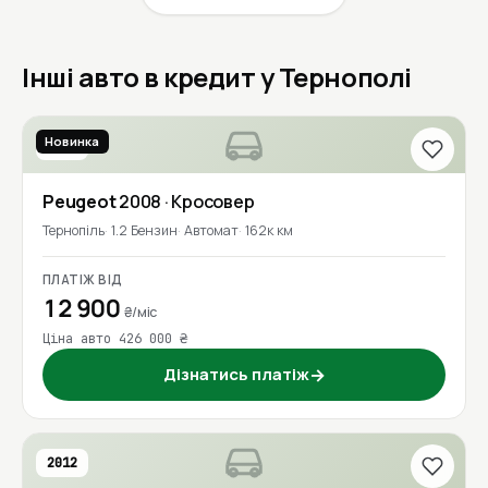
Інші авто в кредит у Тернополі
Новинка
2016
Peugeot
2008
· Кросовер
Тернопіль
1.2 Бензин
Автомат
162к км
ПЛАТІЖ ВІД
12 900
₴/міс
Ціна авто 426 000 ₴
Дізнатись платіж
→
2012