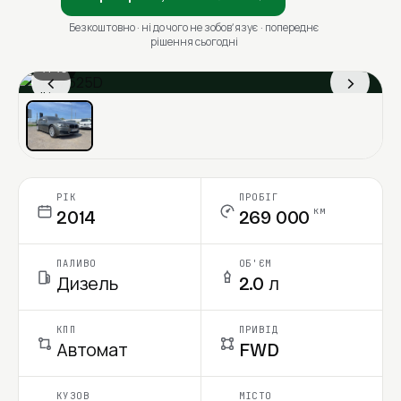
Безкоштовно · ні до чого не зобовʼязує · попереднє
рішення сьогодні
1 / 13
‹
›
Ціна в місяць
РІК
ПРОБІГ
км
2014
269 000
ПАЛИВО
ОБ'ЄМ
Дизель
2.0 л
КПП
ПРИВІД
Автомат
FWD
КУЗОВ
МІСТО