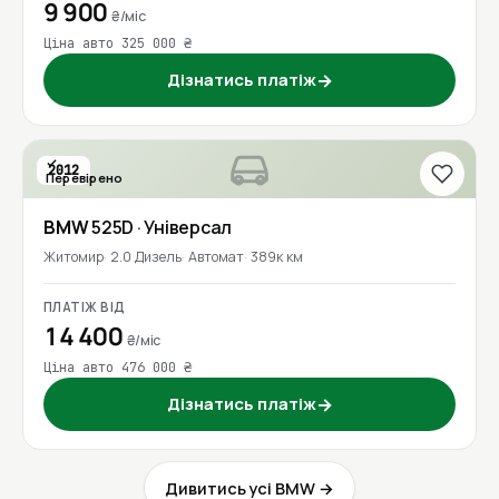
9 900
₴/міс
Ціна авто 325 000 ₴
Дізнатись платіж
→
2012
Перевірено
BMW
525D
· Універсал
Житомир
2.0 Дизель
Автомат
389к км
ПЛАТІЖ ВІД
14 400
₴/міс
Ціна авто 476 000 ₴
Дізнатись платіж
→
Дивитись усі BMW →