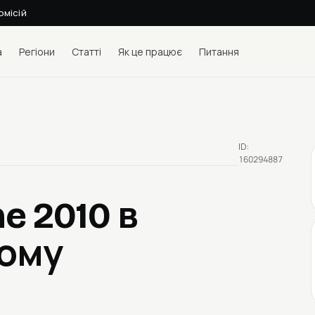
омісій
а
Регіони
Статті
Як це працює
Питання
ID:
160294887
ne 2010
в
ному