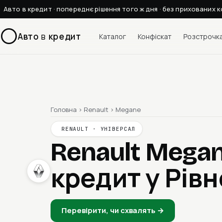
Авто в кредит · попереднє рішення того ж дня · без прихованих к
Авто
в
кредит
Каталог
Конфіскат
Розстрочк
Головна
›
Renault
›
Megane
RENAULT · УНІВЕРСАЛ
Renault Mega
кредит у Рів
Перевірити, чи схвалять →