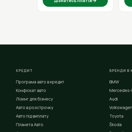
→
Дізнатись платіж
КРЕДИТ
БРЕНДИ В 
Програма авто в кредит
BMW
Конфіскат авто
Mercedes-
Лізинг для бізнесу
Audi
Авто в розстрочку
Volkswage
Авто під виплату
Toyota
Планета Авто
Škoda