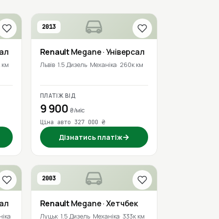
2013
сал
Renault
Megane
· Універсал
 км
Львів
1.5 Дизель
Механіка
260к км
ПЛАТІЖ ВІД
9 900
₴/міс
Ціна авто 327 000 ₴
→
Дізнатись платіж
2003
сал
Renault
Megane
· Хетчбек
ніка
Луцьк
1.5 Дизель
Механіка
333к км