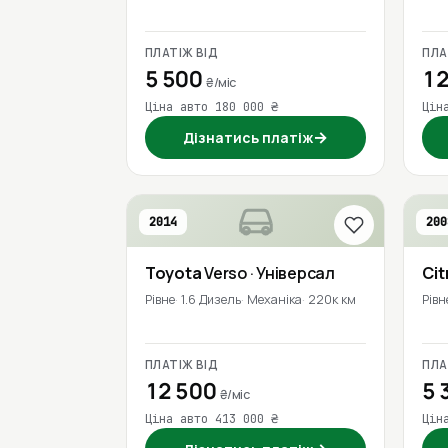
ПЛАТІЖ ВІД
ПЛА
5 500
12
₴/міс
Ціна авто 180 000 ₴
Цін
→
Дізнатись платіж
2014
200
Toyota
Verso
· Універсал
Cit
Рівне
1.6 Дизель
Механіка
220к км
Рівн
ПЛАТІЖ ВІД
ПЛА
12 500
5 
₴/міс
Ціна авто 413 000 ₴
Цін