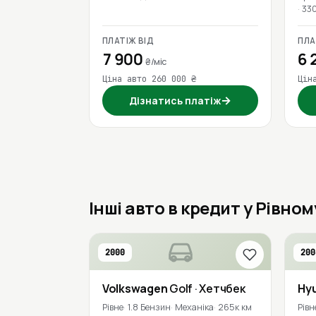
33
ПЛАТІЖ ВІД
ПЛА
7 900
6 
₴/міс
Ціна авто 260 000 ₴
Цін
→
Дізнатись платіж
Інші авто в кредит у Рівном
2000
200
Volkswagen
Golf
· Хетчбек
Hy
Рівне
1.8 Бензин
Механіка
265к км
Рівн