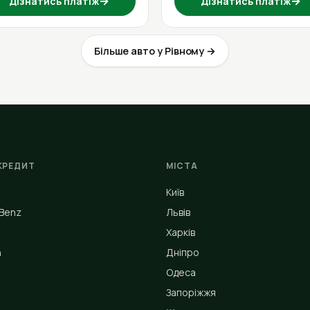
→
→
Дізнатись платіж
Дізнатись платіж
Більше авто у Рівному →
КРЕДИТ
МІСТА
Київ
Benz
Львів
Харків
n
Дніпро
Одеса
Запоріжжя