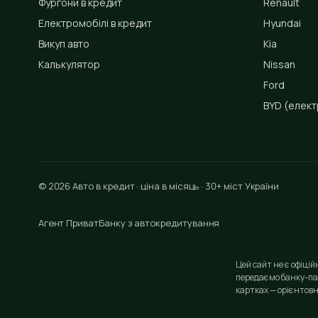
Фургони в кредит
Renault
Електромобілі в кредит
Hyundai
Викуп авто
Kia
Калькулятор
Nissan
Ford
BYD
(елект
© 2026 Авто в кредит · ціна в місяць · 30+ міст України
Агент ПриватБанку з автокредитування
Цей сайт не є офіці
передаємо банку-па
картках — орієнтовн