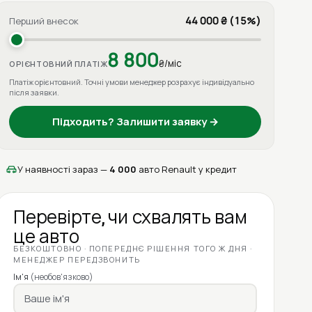
44 000 ₴ (15%)
Перший внесок
8 800
₴/міс
ОРІЄНТОВНИЙ ПЛАТІЖ
Платіж орієнтовний. Точні умови менеджер розрахує індивідуально
після заявки.
Підходить? Залишити заявку →
У наявності зараз —
4 000
авто Renault у кредит
Перевірте, чи схвалять вам
це авто
БЕЗКОШТОВНО · ПОПЕРЕДНЄ РІШЕННЯ ТОГО Ж ДНЯ ·
МЕНЕДЖЕР ПЕРЕДЗВОНИТЬ
Ім'я
(необов'язково)