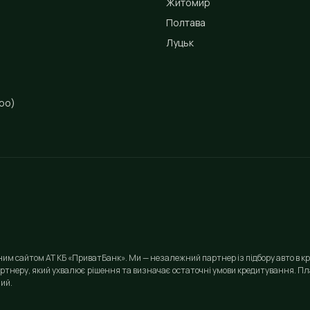
Житомир
Полтава
Луцьк
ро)
йним сайтом АТ КБ «ПриватБанк». Ми — незалежний партнер із підбору авто в кр
ртнеру, який ухвалює рішення та визначає остаточні умови кредитування. Пла
ий.