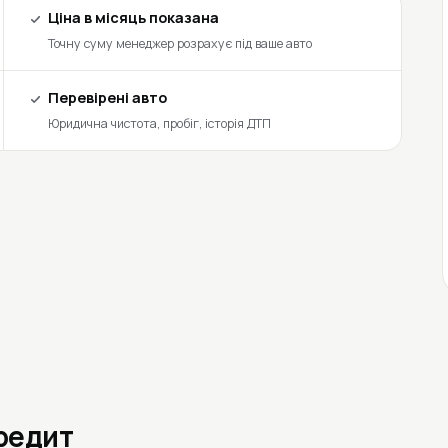
Ціна в місяць показана
Точну суму менеджер розрахує під ваше авто
Перевірені авто
Юридична чистота, пробіг, історія ДТП
кредит