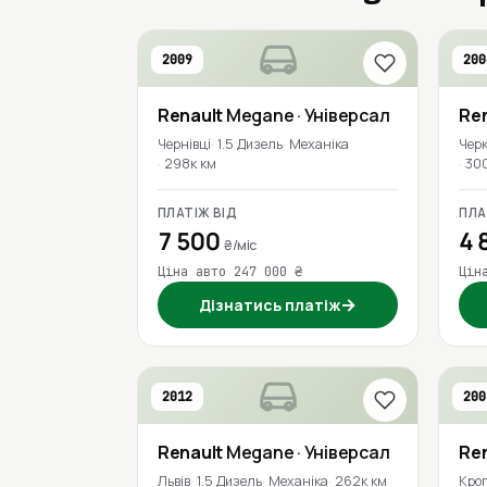
2009
200
Renault
Megane
· Універсал
Re
Чернівці
1.5 Дизель
Механіка
Чер
298к км
30
ПЛАТІЖ ВІД
ПЛА
7 500
4 
₴/міс
Ціна авто 247 000 ₴
Цін
→
Дізнатись платіж
2012
200
Renault
Megane
· Універсал
Re
Львів
1.5 Дизель
Механіка
262к км
Кро