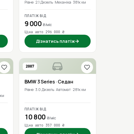
Рівне
2.1 Дизель
Механіка
381к км
ПЛАТІЖ ВІД
9 000
₴/міс
Ціна авто 296 000 ₴
→
Дізнатись платіж
2007
BMW
3 Series
· Седан
Рівне
3.0 Дизель
Автомат
281к км
 км
ПЛАТІЖ ВІД
10 800
₴/міс
Ціна авто 357 000 ₴