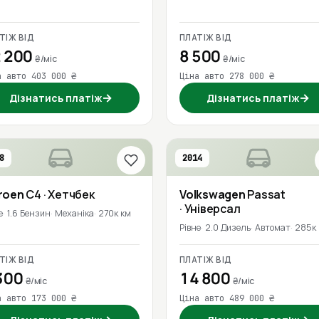
ТІЖ ВІД
ПЛАТІЖ ВІД
 200
8 500
₴/міс
₴/міс
а авто 403 000 ₴
Ціна авто 278 000 ₴
→
→
Дізнатись платіж
Дізнатись платіж
8
2014
roen
C4
· Хетчбек
Volkswagen
Passat
· Універсал
е
1.6 Бензин
Механіка
270к км
Рівне
2.0 Дизель
Автомат
285к
ТІЖ ВІД
ПЛАТІЖ ВІД
300
14 800
₴/міс
₴/міс
а авто 173 000 ₴
Ціна авто 489 000 ₴