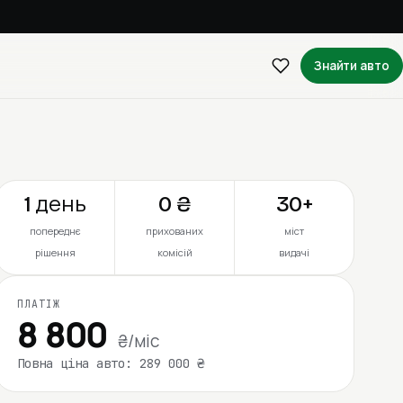
Знайти авто
1 день
0 ₴
30+
попереднє
прихованих
міст
рішення
комісій
видачі
ПЛАТІЖ
8 800
₴/міс
Повна ціна авто: 289 000 ₴