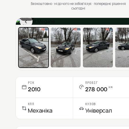
Безкоштовно · ні до чого не зобовʼязує · попереднє рішення
сьогодні
1 / 13
‹
Ціна в місяць
РІК
ПРОБІГ
км
2010
278 000
КПП
КУЗОВ
Механіка
Універсал