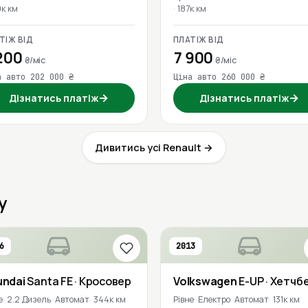
0к км
187к км
ТІЖ ВІД
ПЛАТІЖ ВІД
200
7 900
₴/міс
₴/міс
а авто 202 000 ₴
Ціна авто 260 000 ₴
→
→
Дізнатись платіж
Дізнатись платіж
Дивитись усі Renault →
у
6
2013
undai
Santa FE
· Кросовер
Volkswagen
E-UP
· Хетчб
е
2.2 Дизель
Автомат
344к км
Рівне
Електро
Автомат
131к км