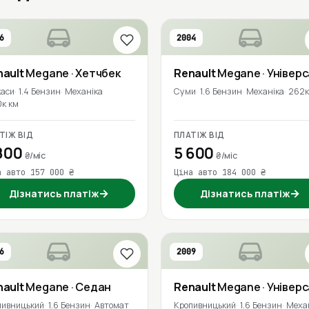
6
2004
nault
Megane
· Хетчбек
Renault
Megane
· Універ
каси
1.4 Бензин
Механіка
Суми
1.6 Бензин
Механіка
262к
0к км
ТІЖ ВІД
ПЛАТІЖ ВІД
800
5 600
₴/міс
₴/міс
а авто 157 000 ₴
Ціна авто 184 000 ₴
→
→
Дізнатись платіж
Дізнатись платіж
6
2009
nault
Megane
· Седан
Renault
Megane
· Універ
пивницький
1.6 Бензин
Автомат
Кропивницький
1.6 Бензин
Меха