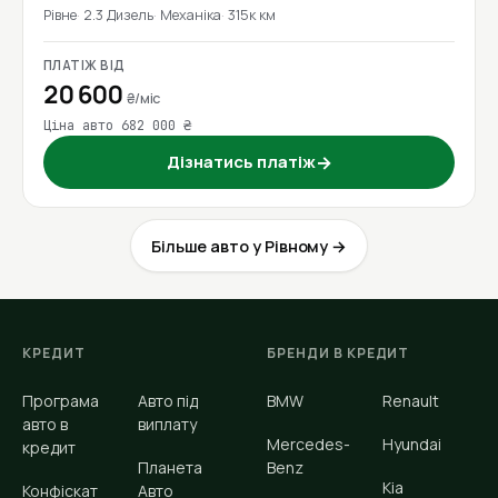
Рівне
2.3 Дизель
Механіка
315к км
ПЛАТІЖ ВІД
20 600
₴/міс
Ціна авто 682 000 ₴
Дізнатись платіж
→
Більше авто у Рівному →
КРЕДИТ
БРЕНДИ В КРЕДИТ
Програма
Авто під
BMW
Renault
авто в
виплату
Mercedes-
Hyundai
кредит
Планета
Benz
Kia
Конфіскат
Авто