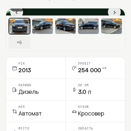
1 / 13
‹
›
Ціна в місяць
+6
РІК
ПРОБІГ
км
2013
254 000
ПАЛИВО
ОБ'ЄМ
Дизель
3.0 л
КПП
КУЗОВ
Автомат
Кросовер
МІСТО
ОБЛАСТЬ