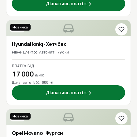
Дізнатись платіж
→
Новинка
2018
Hyundai
Ioniq
· Хетчбек
Рівне
Електро
Автомат
179к км
ПЛАТІЖ ВІД
17 000
₴/міс
Ціна авто 561 000 ₴
Дізнатись платіж
→
Новинка
2017
Opel
Movano
· Фургон