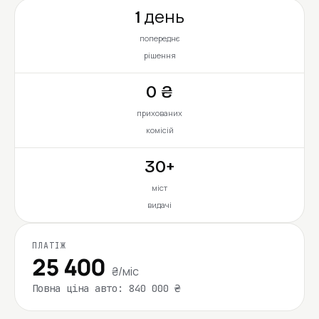
1 день
попереднє
рішення
0 ₴
прихованих
комісій
30+
міст
видачі
ПЛАТІЖ
25 400
₴/міс
Повна ціна авто: 840 000 ₴