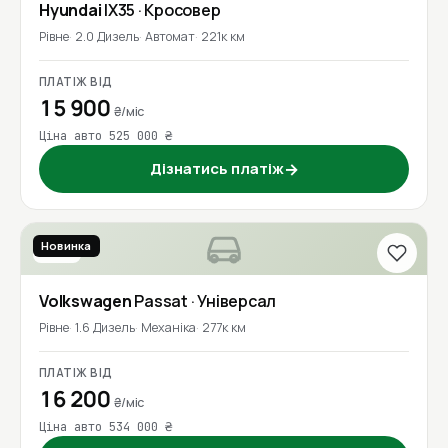
Hyundai
IX35
· Кросовер
Рівне
2.0 Дизель
Автомат
221к км
ПЛАТІЖ ВІД
15 900
₴/міс
Ціна авто 525 000 ₴
Дізнатись платіж
→
Новинка
2016
Volkswagen
Passat
· Універсал
Рівне
1.6 Дизель
Механіка
277к км
ПЛАТІЖ ВІД
16 200
₴/міс
Ціна авто 534 000 ₴