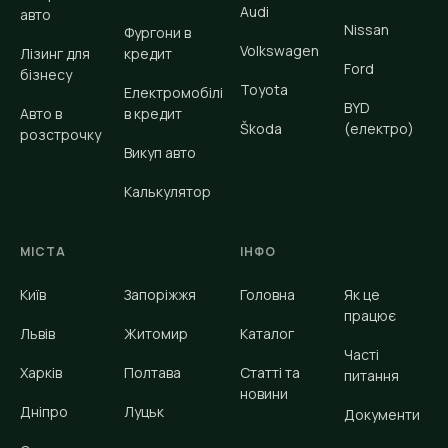
Audi
авто
Nissan
Фургони в
Volkswagen
Лізинг для
кредит
Ford
бізнесу
Toyota
Електромобілі
BYD
Авто в
в кредит
Škoda
(електро)
розстрочку
Викуп авто
Калькулятор
МІСТА
ІНФО
Київ
Запоріжжя
Головна
Як це
працює
Львів
Житомир
Каталог
Часті
Харків
Полтава
Статті та
питання
новини
Дніпро
Луцьк
Документи