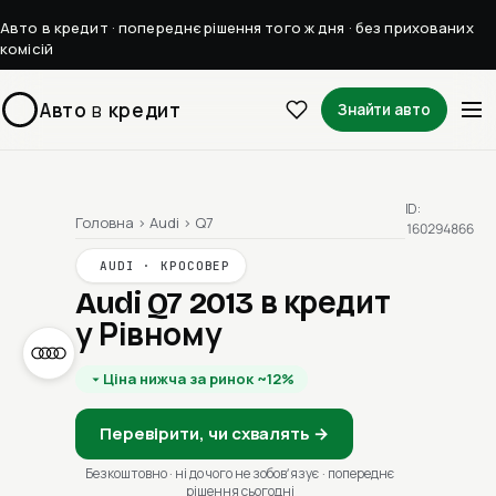
Авто в кредит · попереднє рішення того ж дня · без прихованих
комісій
Авто
в
кредит
Знайти авто
ID:
Головна
›
Audi
›
Q7
160294866
AUDI · КРОСОВЕР
Audi Q7 2013
в кредит
у Рівному
Ціна нижча за ринок ~12%
Перевірити, чи схвалять →
Безкоштовно · ні до чого не зобовʼязує · попереднє
рішення сьогодні