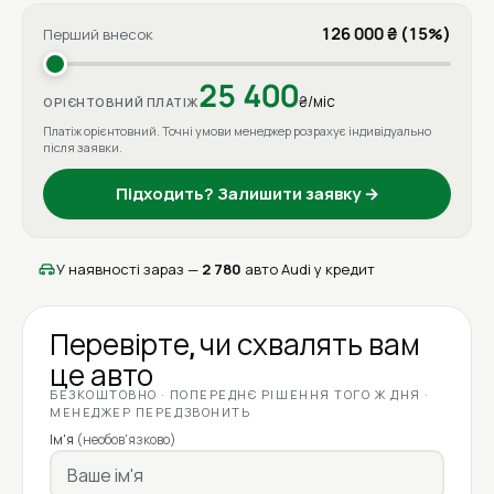
126 000 ₴ (15%)
Перший внесок
25 400
₴/міс
ОРІЄНТОВНИЙ ПЛАТІЖ
Платіж орієнтовний. Точні умови менеджер розрахує індивідуально
після заявки.
Підходить? Залишити заявку →
У наявності зараз —
2 780
авто Audi у кредит
Перевірте, чи схвалять вам
це авто
БЕЗКОШТОВНО · ПОПЕРЕДНЄ РІШЕННЯ ТОГО Ж ДНЯ ·
МЕНЕДЖЕР ПЕРЕДЗВОНИТЬ
Ім'я
(необов'язково)