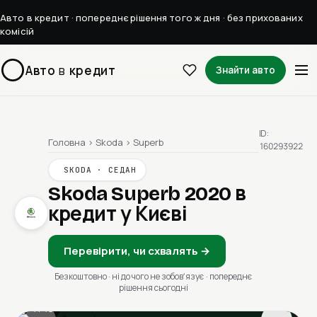
Авто в кредит · попереднє рішення того ж дня · без прихованих
комісій
Авто
в
кредит
Знайти авто
ID:
Головна
›
Skoda
›
Superb
160293922
SKODA · СЕДАН
Skoda Superb 2020
в
кредит у Києві
Перевірити, чи схвалять →
Безкоштовно · ні до чого не зобовʼязує · попереднє
рішення сьогодні
1 / 13