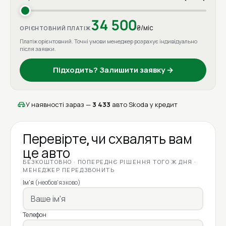
34 500
₴/міс
ОРІЄНТОВНИЙ ПЛАТІЖ
Платіж орієнтовний. Точні умови менеджер розрахує індивідуально
після заявки.
Підходить? Залишити заявку →
У наявності зараз —
3 433
авто Skoda у кредит
Перевірте, чи схвалять вам
це авто
БЕЗКОШТОВНО · ПОПЕРЕДНЄ РІШЕННЯ ТОГО Ж ДНЯ ·
МЕНЕДЖЕР ПЕРЕДЗВОНИТЬ
Ім'я
(необов'язково)
Телефон