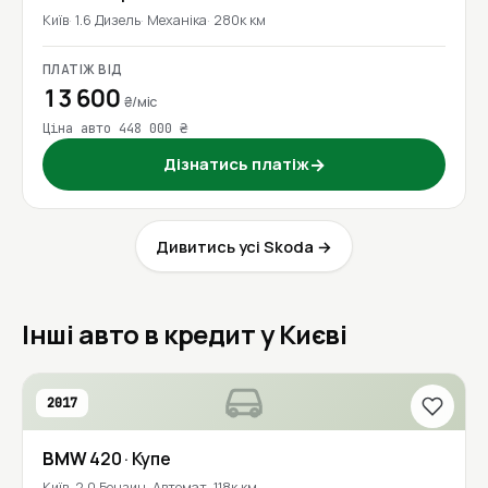
Київ
1.6 Дизель
Механіка
280к км
ПЛАТІЖ ВІД
13 600
₴/міс
Ціна авто 448 000 ₴
Дізнатись платіж
→
Дивитись усі Skoda →
Інші авто в кредит у Києві
2017
BMW
420
· Купе
Київ
2.0 Бензин
Автомат
118к км