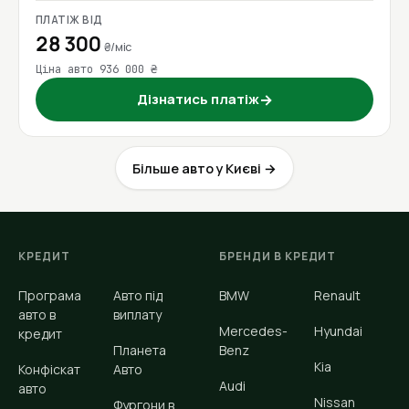
ПЛАТІЖ ВІД
28 300
₴/міс
Ціна авто 936 000 ₴
Дізнатись платіж
→
Більше авто у Києві →
КРЕДИТ
БРЕНДИ В КРЕДИТ
Програма
Авто під
BMW
Renault
авто в
виплату
Mercedes-
Hyundai
кредит
Планета
Benz
Kia
Конфіскат
Авто
Audi
авто
Nissan
Фургони в