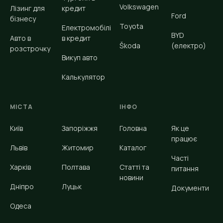
Volkswagen
Лізинг для
кредит
Ford
бізнесу
Toyota
Електромобілі
BYD
Авто в
в кредит
Škoda
(електро)
розстрочку
Викуп авто
Калькулятор
МІСТА
ІНФО
Київ
Запоріжжя
Головна
Як це
працює
Львів
Житомир
Каталог
Часті
Харків
Полтава
Статті та
питання
новини
Дніпро
Луцьк
Документи
Одеса