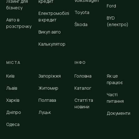
Volkswagen
Лізинг для
кредит
Ford
бізнесу
Toyota
Електромобілі
BYD
Авто в
в кредит
Škoda
(електро)
розстрочку
Викуп авто
Калькулятор
МІСТА
ІНФО
Київ
Запоріжжя
Головна
Як це
працює
Львів
Житомир
Каталог
Часті
Харків
Полтава
Статті та
питання
новини
Дніпро
Луцьк
Документи
Одеса