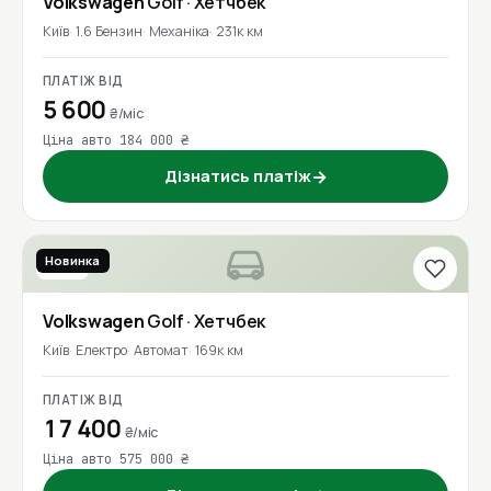
Volkswagen
Golf
· Хетчбек
Київ
1.6 Бензин
Механіка
231к км
ПЛАТІЖ ВІД
5 600
₴/міс
Ціна авто 184 000 ₴
Дізнатись платіж
→
Новинка
2018
Volkswagen
Golf
· Хетчбек
Київ
Електро
Автомат
169к км
ПЛАТІЖ ВІД
17 400
₴/міс
Ціна авто 575 000 ₴