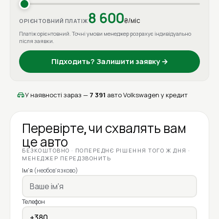
8 600
₴/міс
ОРІЄНТОВНИЙ ПЛАТІЖ
Платіж орієнтовний. Точні умови менеджер розрахує індивідуально
після заявки.
Підходить? Залишити заявку →
У наявності зараз —
7 391
авто Volkswagen у кредит
Перевірте, чи схвалять вам
це авто
БЕЗКОШТОВНО · ПОПЕРЕДНЄ РІШЕННЯ ТОГО Ж ДНЯ ·
МЕНЕДЖЕР ПЕРЕДЗВОНИТЬ
Ім'я
(необов'язково)
Телефон