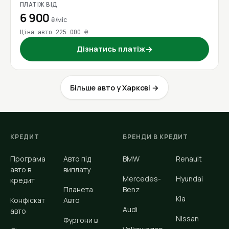
ПЛАТІЖ ВІД
6 900
₴/міс
Ціна авто 225 000 ₴
Дізнатись платіж
→
Більше авто у Харкові →
КРЕДИТ
БРЕНДИ В КРЕДИТ
Програма
Авто під
BMW
Renault
авто в
виплату
Mercedes-
Hyundai
кредит
Планета
Benz
Kia
Конфіскат
Авто
Audi
авто
Nissan
Фургони в