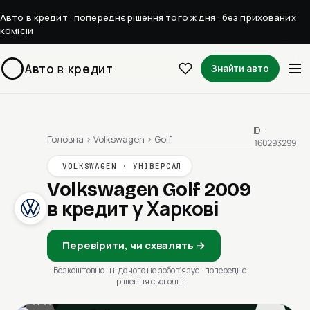
Авто в кредит · попереднє рішення того ж дня · без прихованих
комісій
Авто
в
кредит
Знайти авто
ID:
Головна
›
Volkswagen
›
Golf
160293299
VOLKSWAGEN · УНІВЕРСАЛ
Volkswagen Golf 2009
в кредит у Харкові
Перевірити, чи схвалять →
Безкоштовно · ні до чого не зобовʼязує · попереднє
рішення сьогодні
1 / 11