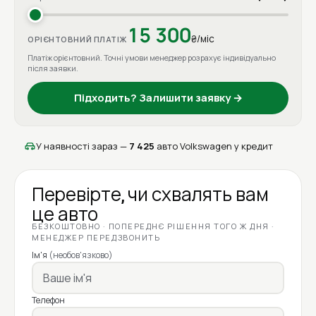
15 300
₴/міс
ОРІЄНТОВНИЙ ПЛАТІЖ
Платіж орієнтовний. Точні умови менеджер розрахує індивідуально
після заявки.
Підходить? Залишити заявку →
У наявності зараз —
7 425
авто Volkswagen у кредит
Перевірте, чи схвалять вам
це авто
БЕЗКОШТОВНО · ПОПЕРЕДНЄ РІШЕННЯ ТОГО Ж ДНЯ ·
МЕНЕДЖЕР ПЕРЕДЗВОНИТЬ
Ім'я
(необов'язково)
Телефон