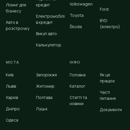
Volkswagen
Лізинг для
кредит
Ford
бізнесу
Toyota
Електромобілі
BYD
Авто в
в кредит
Škoda
(електро)
розстрочку
Викуп авто
Калькулятор
МІСТА
ІНФО
Київ
Запоріжжя
Головна
Як це
працює
Львів
Житомир
Каталог
Часті
Харків
Полтава
Статті та
питання
новини
Дніпро
Луцьк
Документи
Одеса