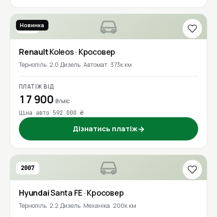
Новинка
2016
Renault
Koleos
· Кросовер
Тернопіль
2.0 Дизель
Автомат
373к км
ПЛАТІЖ ВІД
17 900
₴/міс
Ціна авто 592 000 ₴
Дізнатись платіж
→
2007
Hyundai
Santa FE
· Кросовер
Тернопіль
2.2 Дизель
Механіка
200к км