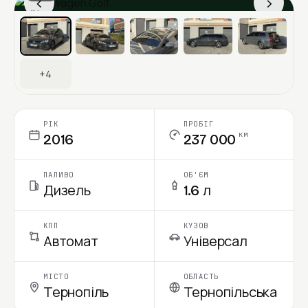
‹
›
Ціна в місяць
+4
РІК
ПРОБІГ
км
2016
237 000
ПАЛИВО
ОБ'ЄМ
Дизель
1.6 л
КПП
КУЗОВ
Автомат
Універсал
МІСТО
ОБЛАСТЬ
Тернопіль
Тернопільська