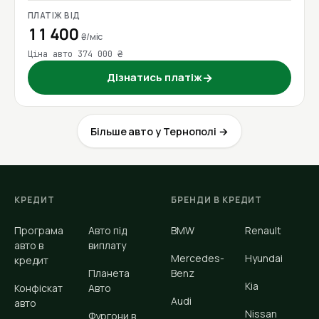
ПЛАТІЖ ВІД
11 400
₴/міс
Ціна авто 374 000 ₴
Дізнатись платіж
→
Більше авто у Тернополі →
КРЕДИТ
БРЕНДИ В КРЕДИТ
Програма
Авто під
BMW
Renault
авто в
виплату
Mercedes-
Hyundai
кредит
Планета
Benz
Kia
Конфіскат
Авто
Audi
авто
Nissan
Фургони в