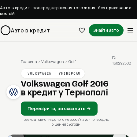
Авто в кредит · попереднє рішення того ж дня · без прихованих
комісій
Авто
в
кредит
Знайти авто
ID:
Головна
›
Volkswagen
›
Golf
160292502
VOLKSWAGEN · УНІВЕРСАЛ
Volkswagen Golf 2016
в кредит у Тернополі
Перевірити, чи схвалять →
Безкоштовно · ні до чого не зобовʼязує · попереднє
рішення сьогодні
1 / 11