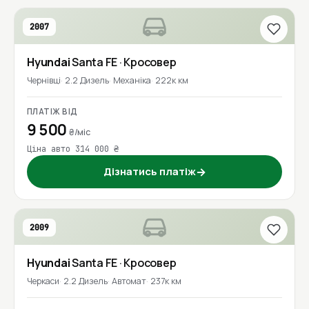
2007
Hyundai
Santa FE
· Кросовер
Чернівці
2.2 Дизель
Механіка
222к км
ПЛАТІЖ ВІД
9 500
₴/міс
Ціна авто 314 000 ₴
Дізнатись платіж
→
2009
Hyundai
Santa FE
· Кросовер
Черкаси
2.2 Дизель
Автомат
237к км