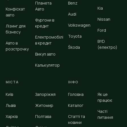
Планета
Benz
Kia
Конфіскат
Авто
Audi
авто
Nissan
Фургони в
Volkswagen
Лізинг для
кредит
Ford
бізнесу
Toyota
Електромобілі
BYD
Авто в
в кредит
Škoda
(електро)
розстрочку
Викуп авто
Калькулятор
МІСТА
ІНФО
Київ
Запоріжжя
Головна
Як це
працює
Львів
Житомир
Каталог
Часті
Харків
Полтава
Статті та
питання
новини