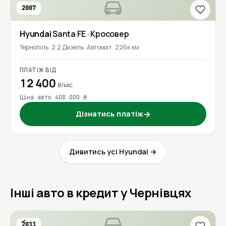
2007
Hyundai
Santa FE
· Кросовер
Тернопіль
2.2 Дизель
Автомат
226к км
ПЛАТІЖ ВІД
12 400
₴/міс
Ціна авто 408 000 ₴
Дізнатись платіж
→
Дивитись усі Hyundai →
Інші авто в кредит у Чернівцях
2011