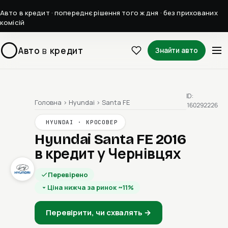
Авто в кредит · попереднє рішення того ж дня · без прихованих
комісій
Авто
в
кредит
Знайти авто
ID:
Головна
›
Hyundai
›
Santa FE
160292226
HYUNDAI · КРОСОВЕР
Hyundai Santa FE 2016
в кредит у Чернівцях
Перевірено
Ціна нижча за ринок ~11%
Перевірити, чи схвалять →