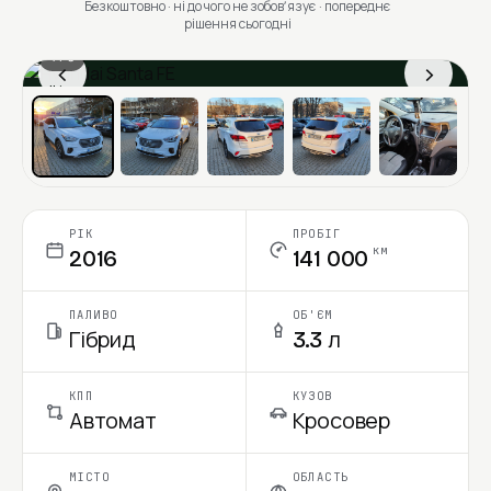
Безкоштовно · ні до чого не зобовʼязує · попереднє
рішення сьогодні
1 / 6
‹
›
Ціна в місяць
РІК
ПРОБІГ
км
2016
141 000
ПАЛИВО
ОБ'ЄМ
Гібрид
3.3 л
КПП
КУЗОВ
Автомат
Кросовер
МІСТО
ОБЛАСТЬ