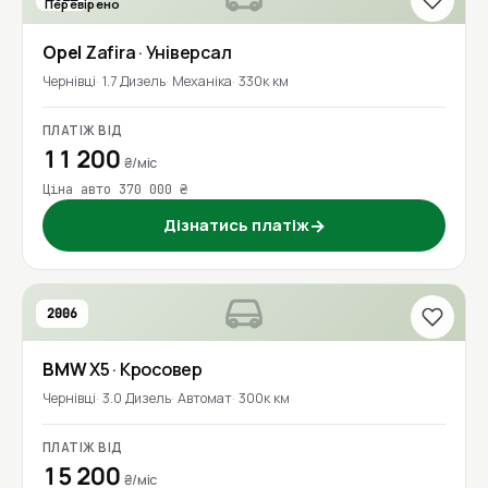
Перевірено
Opel
Zafira
· Універсал
Чернівці
1.7 Дизель
Механіка
330к км
ПЛАТІЖ ВІД
11 200
₴/міс
Ціна авто 370 000 ₴
Дізнатись платіж
→
2006
BMW
X5
· Кросовер
Чернівці
3.0 Дизель
Автомат
300к км
ПЛАТІЖ ВІД
15 200
₴/міс