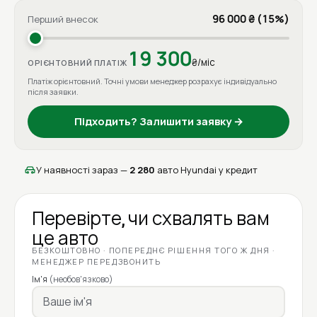
96 000 ₴ (15%)
Перший внесок
19 300
₴/міс
ОРІЄНТОВНИЙ ПЛАТІЖ
Платіж орієнтовний. Точні умови менеджер розрахує індивідуально
після заявки.
Підходить? Залишити заявку →
У наявності зараз —
2 280
авто Hyundai у кредит
Перевірте, чи схвалять вам
це авто
БЕЗКОШТОВНО · ПОПЕРЕДНЄ РІШЕННЯ ТОГО Ж ДНЯ ·
МЕНЕДЖЕР ПЕРЕДЗВОНИТЬ
Ім'я
(необов'язково)