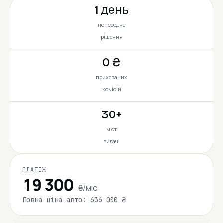
1 день
попереднє
рішення
0 ₴
прихованих
комісій
30+
міст
видачі
ПЛАТІЖ
19 300
₴/міс
Повна ціна авто: 636 000 ₴