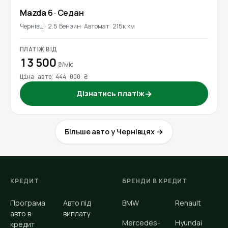
Mazda
6
· Седан
Чернівці
2.5 Бензин
Автомат
215к км
ПЛАТІЖ ВІД
13 500
₴/міс
Ціна авто 444 000 ₴
Дізнатись платіж
→
Більше авто у Чернівцях →
КРЕДИТ
БРЕНДИ В КРЕДИТ
Програма
Авто під
BMW
Renault
авто в
виплату
Mercedes-
Hyundai
кредит