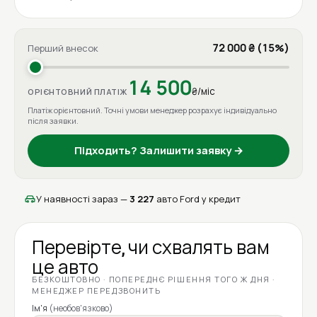
72 000 ₴ (15%)
Перший внесок
14 500
₴/міс
ОРІЄНТОВНИЙ ПЛАТІЖ
Платіж орієнтовний. Точні умови менеджер розрахує індивідуально
після заявки.
Підходить? Залишити заявку →
У наявності зараз —
3 227
авто Ford у кредит
Перевірте, чи схвалять вам
це авто
БЕЗКОШТОВНО · ПОПЕРЕДНЄ РІШЕННЯ ТОГО Ж ДНЯ ·
МЕНЕДЖЕР ПЕРЕДЗВОНИТЬ
Ім'я
(необов'язково)