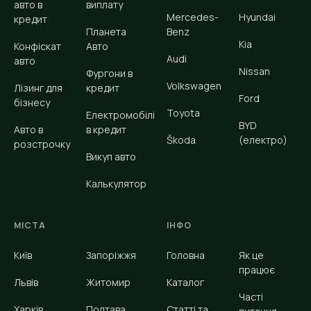
авто в
виплату
Mercedes-
Hyundai
кредит
Планета
Benz
Kia
Конфіскат
Авто
Audi
авто
Nissan
Фургони в
Volkswagen
Лізинг для
кредит
Ford
бізнесу
Toyota
Електромобілі
BYD
Авто в
в кредит
Škoda
(електро)
розстрочку
Викуп авто
Калькулятор
МІСТА
ІНФО
Київ
Запоріжжя
Головна
Як це
працює
Львів
Житомир
Каталог
Часті
Харків
Полтава
Статті та