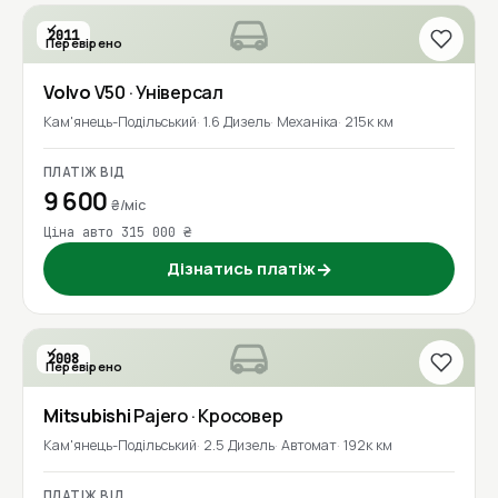
2011
Перевірено
Volvo
V50
· Універсал
Кам'янець-Подільський
1.6 Дизель
Механіка
215к км
ПЛАТІЖ ВІД
9 600
₴/міс
Ціна авто 315 000 ₴
Дізнатись платіж
→
2008
Перевірено
Mitsubishi
Pajero
· Кросовер
Кам'янець-Подільський
2.5 Дизель
Автомат
192к км
ПЛАТІЖ ВІД