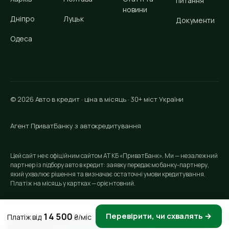
питання
новини
Дніпро
Луцьк
Документи
Одеса
© 2026 Авто в кредит · ціна в місяць · 30+ міст України
Агент ПриватБанку з автокредитування
Цей сайт не є офіційним сайтом АТ КБ «ПриватБанк». Ми — незалежний
партнер із підбору авто в кредит: заявку передаємо банку-партнеру,
який ухвалює рішення та визначає остаточні умови кредитування.
Платіж на місяць у картках — орієнтовний.
14 500
Перевірити, чи схвалять →
Платіж від
₴/міс