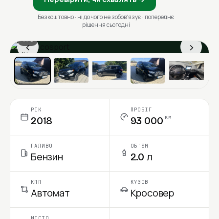
Безкоштовно · ні до чого не зобовʼязує · попереднє
рішення сьогодні
1 / 6
‹
›
Ціна в місяць
РІК
ПРОБІГ
км
2018
93 000
ПАЛИВО
ОБ'ЄМ
Бензин
2.0 л
КПП
КУЗОВ
Автомат
Кросовер
МІСТО