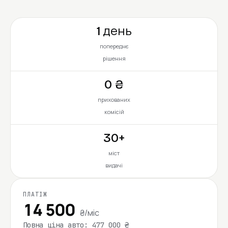
1 день
попереднє
рішення
0 ₴
прихованих
комісій
30+
міст
видачі
ПЛАТІЖ
14 500
₴/міс
Повна ціна авто: 477 000 ₴