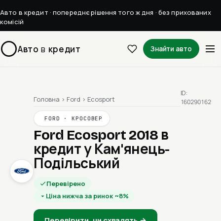
Авто в кредит · попереднє рішення того ж дня · без прихованих
комісій
Авто
в
кредит
Знайти авто
ID:
Головна
›
Ford
›
Ecosport
160290162
FORD · КРОСОВЕР
Ford Ecosport 2018
в
кредит у Кам'янець-
Подільський
Перевірено
Ціна нижча за ринок ~8%
Перевірити, чи схвалять →