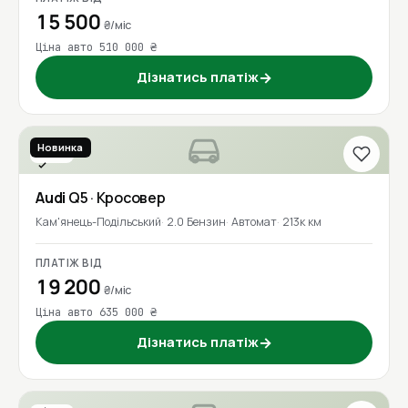
15 500
₴/міс
Ціна авто 510 000 ₴
Дізнатись платіж
→
Новинка
2016
Перевірено
Audi
Q5
· Кросовер
Кам'янець-Подільський
2.0 Бензин
Автомат
213к км
ПЛАТІЖ ВІД
19 200
₴/міс
Ціна авто 635 000 ₴
Дізнатись платіж
→