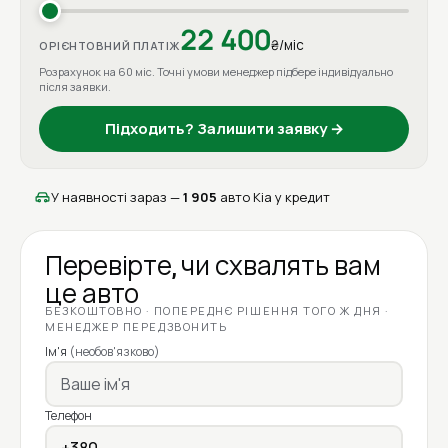
22 400
₴/міс
ОРІЄНТОВНИЙ ПЛАТІЖ
Розрахунок на 60 міс. Точні умови менеджер підбере індивідуально
після заявки.
Підходить? Залишити заявку →
У наявності зараз —
1 905
авто Kia у кредит
Перевірте, чи схвалять вам
це авто
БЕЗКОШТОВНО · ПОПЕРЕДНЄ РІШЕННЯ ТОГО Ж ДНЯ ·
МЕНЕДЖЕР ПЕРЕДЗВОНИТЬ
Ім'я
(необов'язково)
Телефон