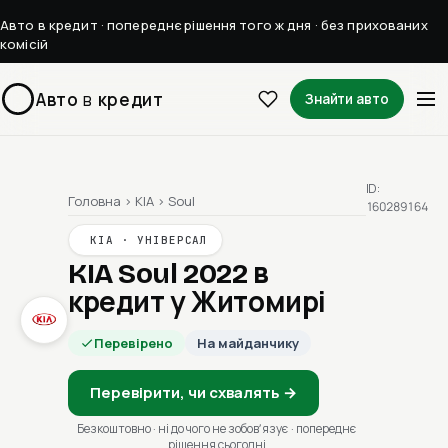
Авто в кредит · попереднє рішення того ж дня · без прихованих
комісій
Авто
в
кредит
Знайти авто
ID:
Головна
›
KIA
›
Soul
160289164
KIA · УНІВЕРСАЛ
KIA Soul 2022
в
кредит у Житомирі
Перевірено
На майданчику
Перевірити, чи схвалять →
Безкоштовно · ні до чого не зобовʼязує · попереднє
рішення сьогодні