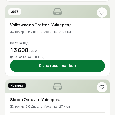
2007
Volkswagen
Crafter
· Універсал
Житомир
2.5 Дизель
Механіка
272к км
ПЛАТІЖ ВІД
13 600
₴/міс
Ціна авто 448 000 ₴
Дізнатись платіж
→
Новинка
2018
Skoda
Octavia
· Універсал
Житомир
2.0 Дизель
Механіка
271к км