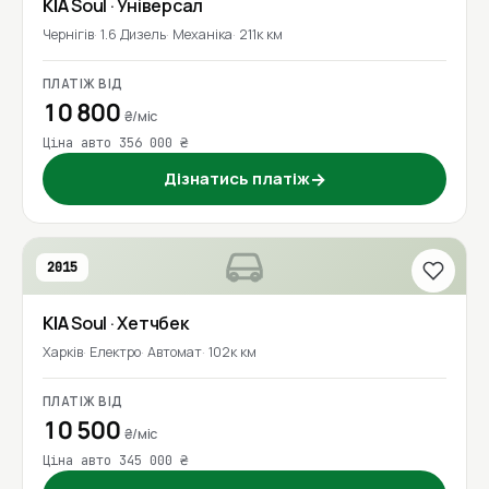
KIA
Soul
· Універсал
Чернігів
1.6 Дизель
Механіка
211к км
ПЛАТІЖ ВІД
10 800
₴/міс
Ціна авто 356 000 ₴
Дізнатись платіж
→
2015
KIA
Soul
· Хетчбек
Харків
Електро
Автомат
102к км
ПЛАТІЖ ВІД
10 500
₴/міс
Ціна авто 345 000 ₴