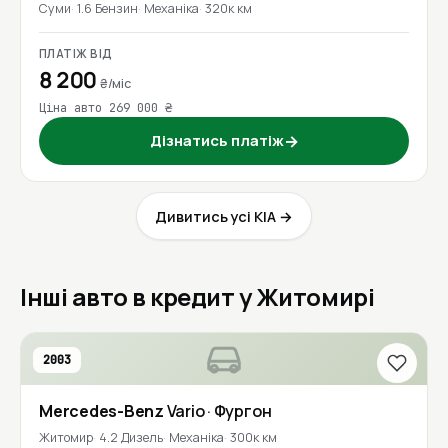
Суми
1.6 Бензин
Механіка
320к км
ПЛАТІЖ ВІД
8 200
₴/міс
Ціна авто 269 000 ₴
Дізнатись платіж
→
Дивитись усі KIA →
Інші авто в кредит у Житомирі
2003
Mercedes-Benz
Vario
· Фургон
Житомир
4.2 Дизель
Механіка
300к км