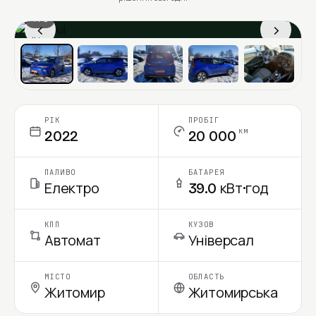
1 / 6
‹
›
Ціна в місяць
РІК
ПРОБІГ
км
2022
20 000
ПАЛИВО
БАТАРЕЯ
Електро
39.0 кВт·год
КПП
КУЗОВ
Автомат
Універсал
МІСТО
ОБЛАСТЬ
Житомир
Житомирська