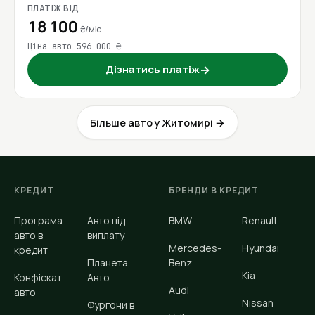
ПЛАТІЖ ВІД
18 100
₴/міс
Ціна авто 596 000 ₴
Дізнатись платіж
→
Більше авто у Житомирі →
КРЕДИТ
БРЕНДИ В КРЕДИТ
Програма
Авто під
BMW
Renault
авто в
виплату
Mercedes-
Hyundai
кредит
Планета
Benz
Kia
Конфіскат
Авто
Audi
авто
Nissan
Фургони в