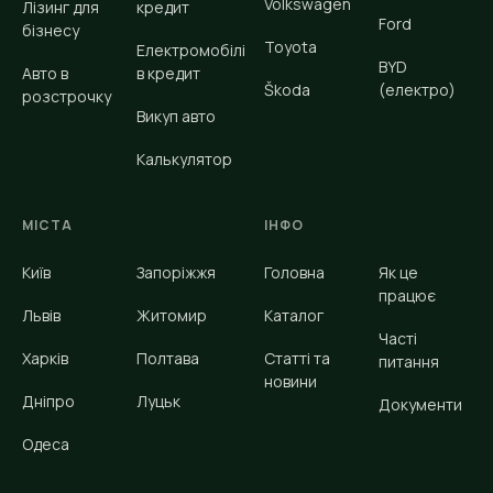
Volkswagen
Лізинг для
кредит
Ford
бізнесу
Toyota
Електромобілі
BYD
Авто в
в кредит
Škoda
(електро)
розстрочку
Викуп авто
Калькулятор
МІСТА
ІНФО
Київ
Запоріжжя
Головна
Як це
працює
Львів
Житомир
Каталог
Часті
Харків
Полтава
Статті та
питання
новини
Дніпро
Луцьк
Документи
Одеса