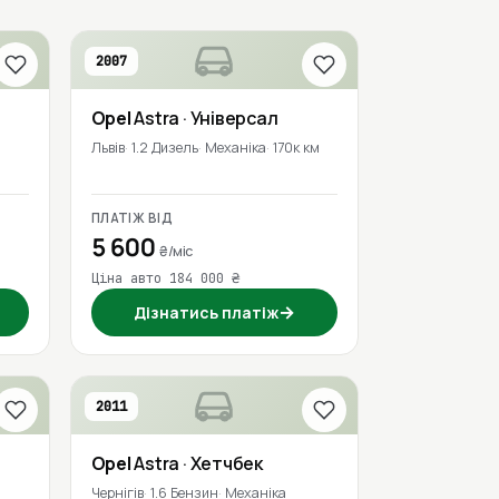
2007
Opel
Astra
· Універсал
Львів
1.2 Дизель
Механіка
170к км
ПЛАТІЖ ВІД
5 600
₴/міс
Ціна авто 184 000 ₴
→
Дізнатись платіж
2011
Opel
Astra
· Хетчбек
Чернігів
1.6 Бензин
Механіка