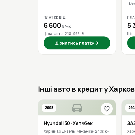
Ме
ПЛАТІЖ ВІД
ПЛА
6 600
5 
₴/міс
Ціна авто 218 000 ₴
Цін
→
Дізнатись платіж
Інші авто в кредит у Харков
2008
201
Hyundai
I30
· Хетчбек
ЗА
Харків
1.6 Дизель
Механіка
240к км
Харк