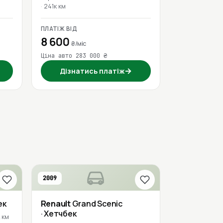
241к км
ПЛАТІЖ ВІД
8 600
₴/міс
Ціна авто 283 000 ₴
→
Дізнатись платіж
2009
ек
Renault
Grand Scenic
· Хетчбек
 км