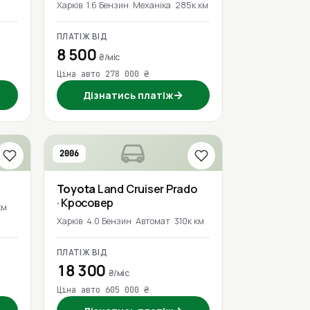
Харків
1.6 Бензин
Механіка
285к км
ПЛАТІЖ ВІД
8 500
₴/міс
Ціна авто 278 000 ₴
→
Дізнатись платіж
2006
Toyota
Land Cruiser Prado
· Кросовер
км
Харків
4.0 Бензин
Автомат
310к км
ПЛАТІЖ ВІД
18 300
₴/міс
Ціна авто 605 000 ₴