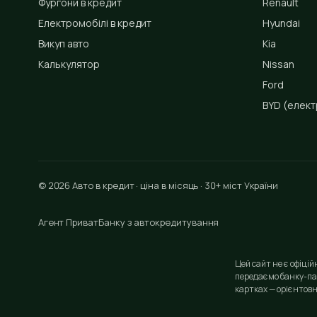
Фургони в кредит
Renault
Електромобілі в кредит
Hyundai
Викуп авто
Kia
Калькулятор
Nissan
Ford
BYD
(елект
© 2026 Авто в кредит · ціна в місяць · 30+ міст України
Агент ПриватБанку з автокредитування
Цей сайт не є офіці
передаємо банку-па
картках — орієнтовн