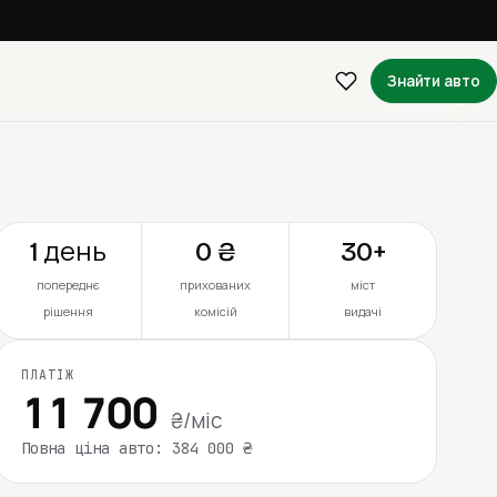
Знайти авто
1 день
0 ₴
30+
попереднє
прихованих
міст
рішення
комісій
видачі
ПЛАТІЖ
11 700
₴/міс
Повна ціна авто: 384 000 ₴