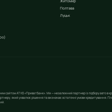
Житомир
Полтава
Луцьк
ро)
йним сайтом АТ КБ «ПриватБанк». Ми — незалежний партнер із підбору авто в кр
ртнеру, який ухвалює рішення та визначає остаточні умови кредитування. Пла
ий.