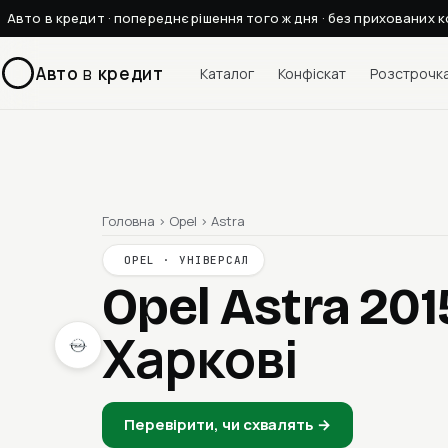
Авто в кредит · попереднє рішення того ж дня · без прихованих к
Авто
в
кредит
Каталог
Конфіскат
Розстрочк
Головна
›
Opel
›
Astra
OPEL · УНІВЕРСАЛ
Opel Astra 20
Харкові
Перевірити, чи схвалять →