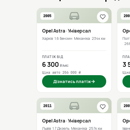
2005
200
Opel
Astra
· Універсал
Op
Харків
1.6 Бензин
Механіка
234к км
Пол
26
ПЛАТІЖ ВІД
ПЛА
6 300
3 
₴/міс
Ціна авто 206 000 ₴
Цін
→
Дізнатись платіж
2011
200
Opel
Astra
· Універсал
Op
Львів
1.7 Дизель
Механіка
257к км
Іван