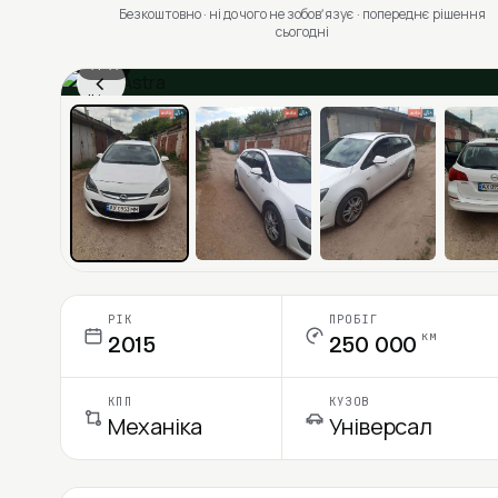
Безкоштовно · ні до чого не зобовʼязує · попереднє рішення
сьогодні
1 / 11
‹
Ціна в місяць
РІК
ПРОБІГ
км
2015
250 000
КПП
КУЗОВ
Механіка
Універсал