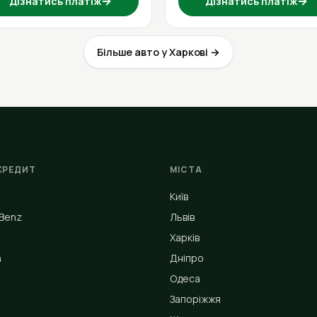
→
→
Дізнатись платіж
Дізнатись платіж
Більше авто у Харкові →
КРЕДИТ
МІСТА
Київ
Benz
Львів
Харків
n
Дніпро
Одеса
Запоріжжя