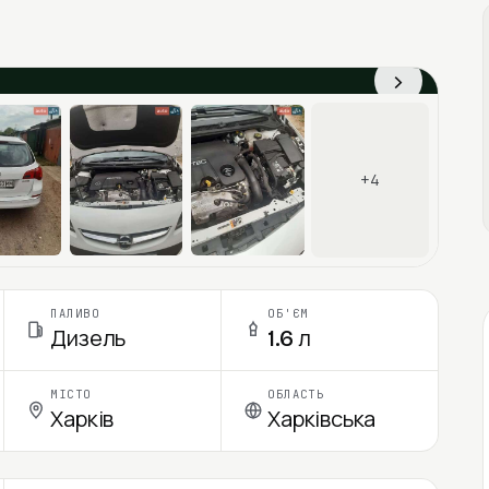
›
+4
ПАЛИВО
ОБ'ЄМ
Дизель
1.6 л
МІСТО
ОБЛАСТЬ
Харків
Харківська