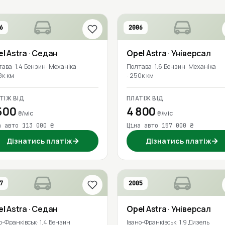
6
2006
el
Astra
· Седан
Opel
Astra
· Універсал
тава
1.4 Бензин
Механіка
Полтава
1.6 Бензин
Механіка
8к км
250к км
ТІЖ ВІД
ПЛАТІЖ ВІД
500
4 800
₴/міс
₴/міс
а авто 113 000 ₴
Ціна авто 157 000 ₴
→
→
Дізнатись платіж
Дізнатись платіж
7
2005
el
Astra
· Седан
Opel
Astra
· Універсал
о-Франківськ
1.4 Бензин
Івано-Франківськ
1.9 Дизель