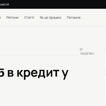
омісій
а
Регіони
Статті
Як це працює
Питання
ID:
160287851
15
в кредит у