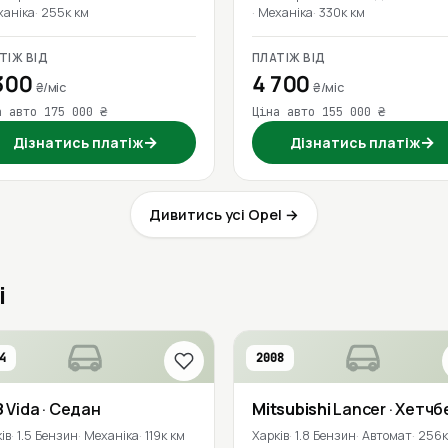
ханіка
255к км
Механіка
330к км
ТІЖ ВІД
ПЛАТІЖ ВІД
300
4 700
₴/міс
₴/міс
а авто 175 000 ₴
Ціна авто 155 000 ₴
→
→
Дізнатись платіж
Дізнатись платіж
Дивитись усі Opel →
і
4
2008
З
Vida
· Седан
Mitsubishi
Lancer
· Хетчб
ів
1.5 Бензин
Механіка
119к км
Харків
1.8 Бензин
Автомат
256к