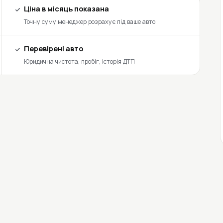
Ціна в місяць показана
Точну суму менеджер розрахує під ваше авто
Перевірені авто
Юридична чистота, пробіг, історія ДТП