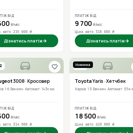
ТІЖ ВІД
ПЛАТІЖ ВІД
600
9 700
₴/міс
₴/міс
а авто 215 000 ₴
Ціна авто 318 000 ₴
→
→
Дізнатись платіж
Дізнатись платіж
Новинка
2
2018
ugeot
3008
· Кросовер
Toyota
Yaris
· Хетчбек
ів
1.6 Бензин
Автомат
143к км
Харків
1.5 Бензин
Автомат
55к 
ТІЖ ВІД
ПЛАТІЖ ВІД
500
18 500
₴/міс
₴/міс
а авто 314 000 ₴
Ціна авто 610 000 ₴