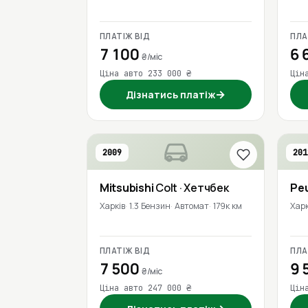
ПЛАТІЖ ВІД
ПЛА
7 100
6 
₴/міс
Ціна авто 233 000 ₴
Цін
→
Дізнатись платіж
2009
201
Mitsubishi
Colt
· Хетчбек
Pe
Харків
1.3 Бензин
Автомат
179к км
Харк
ПЛАТІЖ ВІД
ПЛА
7 500
9 
₴/міс
Ціна авто 247 000 ₴
Цін