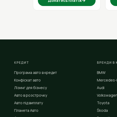
→
Дізнатись платіж
КРЕДИТ
БРЕНДИ В 
Програма авто в кредит
BMW
Конфіскат авто
Mercedes-
Лізинг для бізнесу
Audi
Авто в розстрочку
Volkswage
Авто під виплату
Toyota
Планета Авто
Škoda