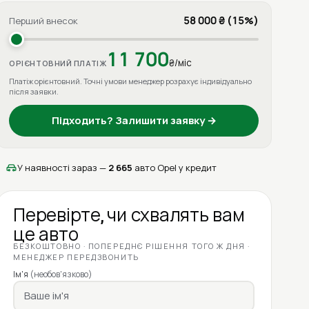
58 000 ₴ (15%)
Перший внесок
11 700
₴/міс
ОРІЄНТОВНИЙ ПЛАТІЖ
Платіж орієнтовний. Точні умови менеджер розрахує індивідуально
після заявки.
Підходить? Залишити заявку →
У наявності зараз —
2 665
авто Opel у кредит
Перевірте, чи схвалять вам
це авто
БЕЗКОШТОВНО · ПОПЕРЕДНЄ РІШЕННЯ ТОГО Ж ДНЯ ·
МЕНЕДЖЕР ПЕРЕДЗВОНИТЬ
Ім'я
(необов'язково)