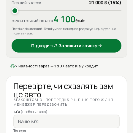
21 000 ₴ (15%)
Перший внесок
4 100
₴/міс
ОРІЄНТОВНИЙ ПЛАТІЖ
Платіж орієнтовний. Точні умови менеджер розрахує індивідуально
після заявки.
Підходить? Залишити заявку →
У наявності зараз —
1 907
авто Kia у кредит
Перевірте, чи схвалять вам
це авто
БЕЗКОШТОВНО · ПОПЕРЕДНЄ РІШЕННЯ ТОГО Ж ДНЯ ·
МЕНЕДЖЕР ПЕРЕДЗВОНИТЬ
Ім'я
(необов'язково)
Телефон