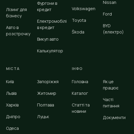
Nissan
Фургони в
Volkswagen
Лізинг для
кредит
Ford
бізнесу
Toyota
Електромобілі
BYD
Авто в
в кредит
Škoda
(електро)
розстрочку
Викуп авто
Калькулятор
МІСТА
ІНФО
Київ
Запоріжжя
Головна
Як це
працює
Львів
Житомир
Каталог
Часті
Харків
Полтава
Статті та
питання
новини
Дніпро
Луцьк
Документи
Одеса