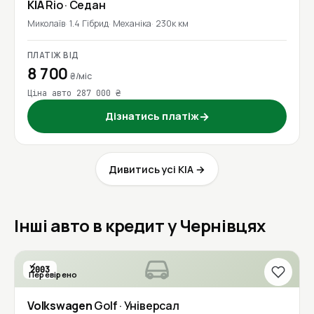
KIA
Rio
· Седан
Миколаїв
1.4 Гібрид
Механіка
230к км
ПЛАТІЖ ВІД
8 700
₴/міс
Ціна авто 287 000 ₴
Дізнатись платіж
→
Дивитись усі KIA →
Інші авто в кредит у Чернівцях
2003
Перевірено
Volkswagen
Golf
· Універсал