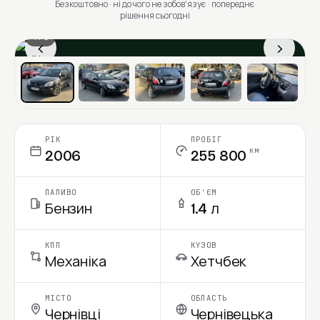
Безкоштовно · ні до чого не зобовʼязує · попереднє
рішення сьогодні
1 / 6
‹
›
Ціна в місяць
РІК
ПРОБІГ
км
2006
255 800
ПАЛИВО
ОБ'ЄМ
Бензин
1.4 л
КПП
КУЗОВ
Механіка
Хетчбек
МІСТО
ОБЛАСТЬ
Чернівці
Чернівецька