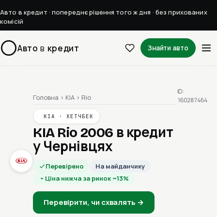
Авто в кредит · попереднє рішення того ж дня · без прихованих
комісій
Авто
в
кредит
Знайти авто
ID:
Головна
›
KIA
›
Rio
160287464
KIA · ХЕТЧБЕК
KIA Rio 2006
в кредит
у Чернівцях
Перевірено
На майданчику
Ціна нижча за ринок ~13%
Перевірити, чи схвалять →