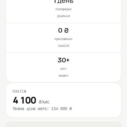
1 день
попереднє
рішення
0 ₴
прихованих
комісій
30+
міст
видачі
ПЛАТІЖ
4 100
₴/міс
Повна ціна авто: 134 000 ₴