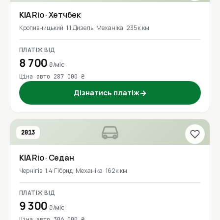
KIA
Rio
· Хетчбек
Кропивницький
1.1 Дизель
Механіка
235к км
ПЛАТІЖ ВІД
8 700
₴/міс
Ціна авто 287 000 ₴
Дізнатись платіж
→
2013
KIA
Rio
· Седан
Чернігів
1.4 Гібрид
Механіка
162к км
ПЛАТІЖ ВІД
9 300
₴/міс
Ціна авто 306 000 ₴