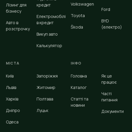
Volkswagen
Лізинг для
кредит
Ford
бізнесу
Toyota
Електромобілі
BYD
Авто в
в кредит
Škoda
(електро)
розстрочку
Викуп авто
Калькулятор
МІСТА
ІНФО
Київ
Запоріжжя
Головна
Як це
працює
Львів
Житомир
Каталог
Часті
Харків
Полтава
Статті та
питання
новини
Дніпро
Луцьк
Документи
Одеса