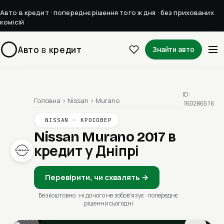
Авто в кредит · попереднє рішення того ж дня · без прихованих
комісій
Авто
в
кредит
Знайти авто
ID:
Головна
›
Nissan
›
Murano
160286516
NISSAN · КРОСОВЕР
Nissan Murano 2017
в
кредит у Дніпрі
Перевірити, чи схвалять →
Безкоштовно · ні до чого не зобовʼязує · попереднє
рішення сьогодні
1 / 11