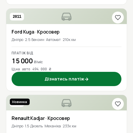
2011
Ford
Kuga
· Кросовер
Дніпро
2.5 Бензин
Автомат
210к км
ПЛАТІЖ ВІД
15 000
₴/міс
Ціна авто 494 000 ₴
Дізнатись платіж
→
Новинка
2017
Renault
Kadjar
· Кросовер
Дніпро
1.5 Дизель
Механіка
233к км