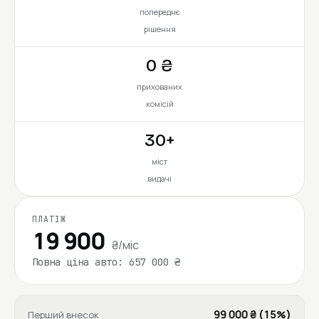
попереднє
рішення
0 ₴
прихованих
комісій
30+
міст
видачі
ПЛАТІЖ
19 900
₴/міс
Повна ціна авто: 657 000 ₴
99 000 ₴ (15%)
Перший внесок