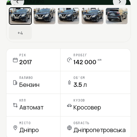
‹
›
Ціна в місяць
+4
РІК
ПРОБІГ
км
2017
142 000
ПАЛИВО
ОБ'ЄМ
Бензин
3.5 л
КПП
КУЗОВ
Автомат
Кросовер
МІСТО
ОБЛАСТЬ
Дніпро
Дніпропетровська