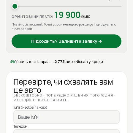
19 900
₴/міс
ОРІЄНТОВНИЙ ПЛАТІЖ
Платіж орієнтовний. Точні умови менеджер розрахує індивідуально
після заявки.
Підходить? Залишити заявку →
У наявності зараз —
2 773
авто Nissan у кредит
Перевірте, чи схвалять вам
це авто
БЕЗКОШТОВНО · ПОПЕРЕДНЄ РІШЕННЯ ТОГО Ж ДНЯ ·
МЕНЕДЖЕР ПЕРЕДЗВОНИТЬ
Ім'я
(необов'язково)
Телефон