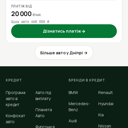
ПЛАТІЖ ВІД
20 000
₴/міс
Ціна авто 660 000 ₴
Дізнатись платіж
→
Більше авто у Дніпрі →
КРЕДИТ
БРЕНДИ В КРЕДИТ
Програма
Авто під
BMW
Renault
авто в
виплату
Mercedes-
Hyundai
кредит
Планета
Benz
Kia
Конфіскат
Авто
Audi
авто
Nissan
Фургони в