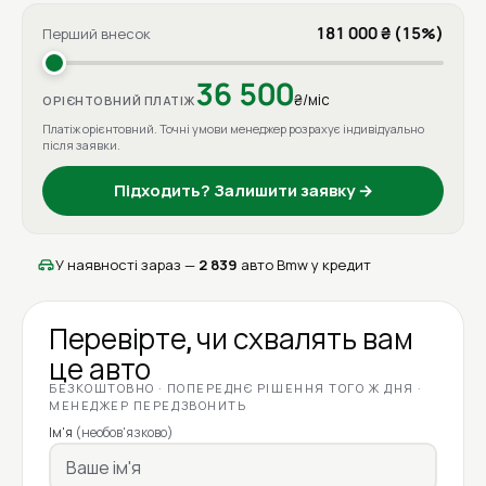
181 000 ₴ (15%)
Перший внесок
36 500
₴/міс
ОРІЄНТОВНИЙ ПЛАТІЖ
Платіж орієнтовний. Точні умови менеджер розрахує індивідуально
після заявки.
Підходить? Залишити заявку →
У наявності зараз —
2 839
авто Bmw у кредит
Перевірте, чи схвалять вам
це авто
БЕЗКОШТОВНО · ПОПЕРЕДНЄ РІШЕННЯ ТОГО Ж ДНЯ ·
МЕНЕДЖЕР ПЕРЕДЗВОНИТЬ
Ім'я
(необов'язково)