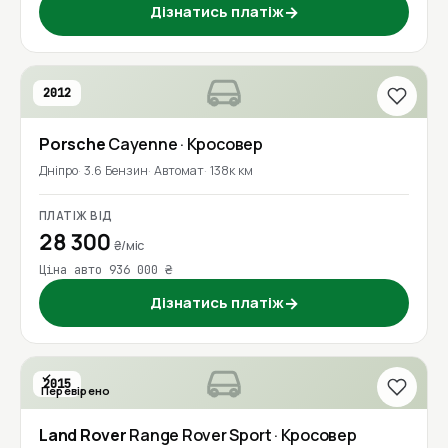
Дізнатись платіж
→
2012
Porsche
Cayenne
· Кросовер
Дніпро
3.6 Бензин
Автомат
138к км
ПЛАТІЖ ВІД
28 300
₴/міс
Ціна авто 936 000 ₴
Дізнатись платіж
→
2015
Перевірено
Land Rover
Range Rover Sport
· Кросовер