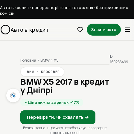
Авто в кредит · попереднє рішення того ж дня · без прихованих
комісій
Авто
в
кредит
Знайти авто
ID:
Головна
›
BMW
›
X5
160286499
BMW · КРОСОВЕР
BMW X5 2017
в кредит
у Дніпрі
Ціна нижча за ринок ~17%
Перевірити, чи схвалять →
Безкоштовно · ні до чого не зобовʼязує · попереднє
рішення сьогодні