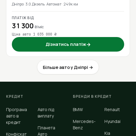
Дніпро
3.0 Дизель
Автомат
249к км
ПЛАТІЖ ВІД
31 300
₴/міс
Ціна авто 1 035 000 ₴
Дізнатись платіж
→
Більше авто у Дніпрі →
КРЕДИТ
БРЕНДИ В КРЕДИТ
Програма
Авто під
BMW
Renault
авто в
виплату
Mercedes-
Hyundai
кредит
Планета
Benz
Kia
Конфіскат
Авто