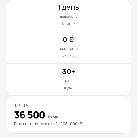
1 день
попереднє
рішення
0 ₴
прихованих
комісій
30+
міст
видачі
ПЛАТІЖ
36 500
₴/міс
Повна ціна авто: 1 206 000 ₴