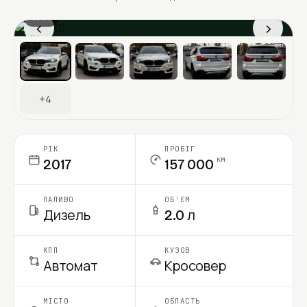
1 / 11
‹
›
Ціна в місяць
+4
РІК
ПРОБІГ
км
2017
157 000
ПАЛИВО
ОБ'ЄМ
Дизель
2.0 л
КПП
КУЗОВ
Автомат
Кросовер
МІСТО
ОБЛАСТЬ