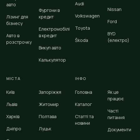
Audi
авто
Nissan
Фургони в
Volkswagen
Лізинг для
кредит
Ford
бізнесу
Toyota
Електромобілі
BYD
Авто в
в кредит
Škoda
(електро)
розстрочку
Викуп авто
Калькулятор
МІСТА
ІНФО
Київ
Запоріжжя
Головна
Як це
працює
Львів
Житомир
Каталог
Часті
Харків
Полтава
Статті та
питання
новини
Дніпро
Луцьк
Документи