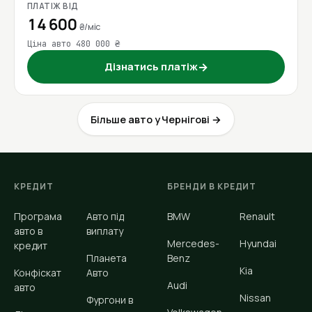
ПЛАТІЖ ВІД
14 600
₴/міс
Ціна авто 480 000 ₴
Дізнатись платіж
→
Більше авто у Чернігові →
КРЕДИТ
БРЕНДИ В КРЕДИТ
Програма
Авто під
BMW
Renault
авто в
виплату
Mercedes-
Hyundai
кредит
Планета
Benz
Kia
Конфіскат
Авто
Audi
авто
Nissan
Фургони в