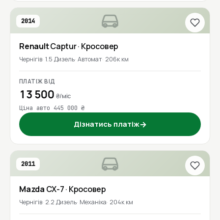
2014
Renault
Captur
· Кросовер
Чернігів
1.5 Дизель
Автомат
206к км
ПЛАТІЖ ВІД
13 500
₴/міс
Ціна авто 445 000 ₴
Дізнатись платіж
→
2011
Mazda
CX-7
· Кросовер
Чернігів
2.2 Дизель
Механіка
204к км