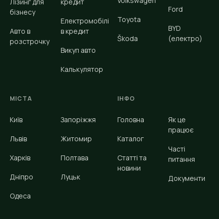
Volkswagen
Лізинг для
кредит
Ford
бізнесу
Toyota
Електромобілі
BYD
Авто в
в кредит
Škoda
(електро)
розстрочку
Викуп авто
Калькулятор
МІСТА
ІНФО
Київ
Запоріжжя
Головна
Як це
працює
Львів
Житомир
Каталог
Часті
Харків
Полтава
Статті та
питання
новини
Дніпро
Луцьк
Документи
Одеса