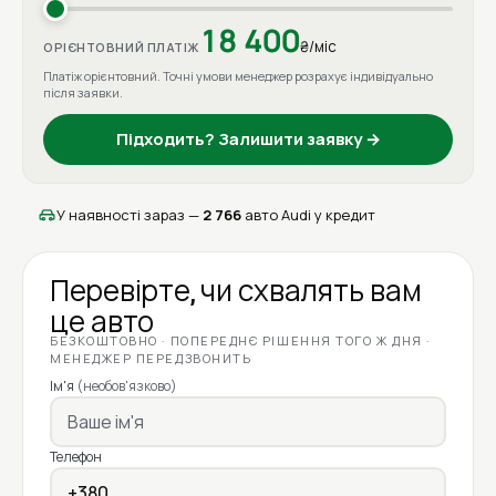
18 400
₴/міс
ОРІЄНТОВНИЙ ПЛАТІЖ
Платіж орієнтовний. Точні умови менеджер розрахує індивідуально
після заявки.
Підходить? Залишити заявку →
У наявності зараз —
2 766
авто Audi у кредит
Перевірте, чи схвалять вам
це авто
БЕЗКОШТОВНО · ПОПЕРЕДНЄ РІШЕННЯ ТОГО Ж ДНЯ ·
МЕНЕДЖЕР ПЕРЕДЗВОНИТЬ
Ім'я
(необов'язково)
Телефон