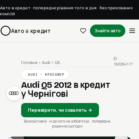
Авто в кредит · попереднє рішення того ж дня · без прихованих
комісій
Авто
в
кредит
Знайти авто
ID:
Головна
›
Audi
›
Q5
160284177
AUDI · КРОСОВЕР
Audi Q5 2012
в кредит
у Чернігові
Перевірити, чи схвалять →
Безкоштовно · ні до чого не зобовʼязує · попереднє
рішення сьогодні
1 / 11