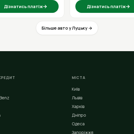
→
→
Дізнатись платіж
Дізнатись платіж
Більше авто у Луцьку →
КРЕДИТ
МІСТА
Київ
Benz
Львів
Харків
n
Дніпро
Одеса
Запоріжжя