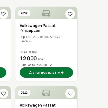
2012
Volkswagen
Passat
· Універсал
Чернівці
2.0 Дизель
Автомат
340к км
ПЛАТІЖ ВІД
12 000
₴/міс
Ціна авто 395 000 ₴
→
Дізнатись платіж
2012
Volkswagen
Passat