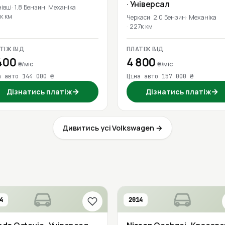
· Універсал
івці
1.8 Бензин
Механіка
к км
Черкаси
2.0 Бензин
Механіка
227к км
ТІЖ ВІД
ПЛАТІЖ ВІД
400
4 800
₴/міс
₴/міс
а авто 144 000 ₴
Ціна авто 157 000 ₴
→
→
Дізнатись платіж
Дізнатись платіж
Дивитись усі Volkswagen →
4
2014