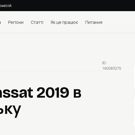
омісій
а
Регіони
Статті
Як це працює
Питання
ID:
160283275
assat 2019
в
ьку