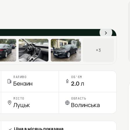
›
+3
ПАЛИВО
ОБ'ЄМ
Бензин
2.0 л
МІСТО
ОБЛАСТЬ
Луцьк
Волинська
Ціна в місяць показана