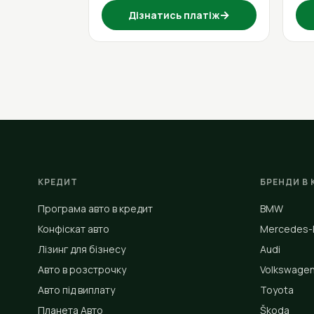
→
Дізнатись платіж
КРЕДИТ
БРЕНДИ В 
Програма авто в кредит
BMW
Конфіскат авто
Mercedes-
Лізинг для бізнесу
Audi
Авто в розстрочку
Volkswage
Авто під виплату
Toyota
Планета Авто
Škoda