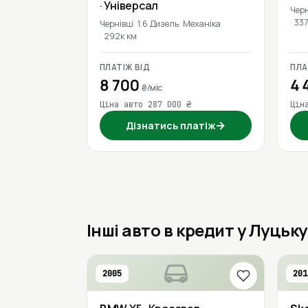
· Універсал
Черн
337
Чернівці
1.6 Дизель
Механіка
292к км
ПЛАТІЖ ВІД
ПЛА
8 700
4 
₴/міс
Ціна авто 287 000 ₴
Цін
→
Дізнатись платіж
Інші авто в кредит у Луцьку
2005
201