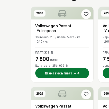
2010
201
Volkswagen
Passat
Vo
· Універсал
· У
Житомир
2.0 Дизель
Механіка
Черн
245к км
26
ПЛАТІЖ ВІД
ПЛА
7 800
7 
₴/міс
Ціна авто 256 000 ₴
Цін
→
Дізнатись платіж
2010
200
Volkswagen
Passat
Vo