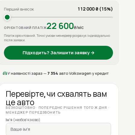
112 000 ₴ (15%)
Перший внесок
22 600
₴/міс
ОРІЄНТОВНИЙ ПЛАТІЖ
Платіж орієнтовний. Точні умови менеджер розрахує індивідуально
після заявки.
Підходить? Залишити заявку →
У наявності зараз —
7 354
авто Volkswagen у кредит
Перевірте, чи схвалять вам
це авто
БЕЗКОШТОВНО · ПОПЕРЕДНЄ РІШЕННЯ ТОГО Ж ДНЯ ·
МЕНЕДЖЕР ПЕРЕДЗВОНИТЬ
Ім'я
(необов'язково)