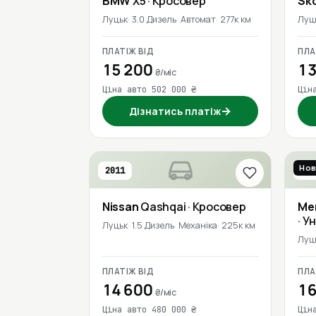
BMW
X5
· Кросовер
Sk
Луцьк
3.0 Дизель
Автомат
277к км
Луц
ПЛАТІЖ ВІД
ПЛА
15 200
13
₴/міс
Ціна авто 502 000 ₴
Цін
→
Дізнатись платіж
Нов
2011
201
Nissan
Qashqai
· Кросовер
Me
· У
Луцьк
1.5 Дизель
Механіка
225к км
Луц
ПЛАТІЖ ВІД
ПЛА
14 600
16
₴/міс
Ціна авто 480 000 ₴
Цін