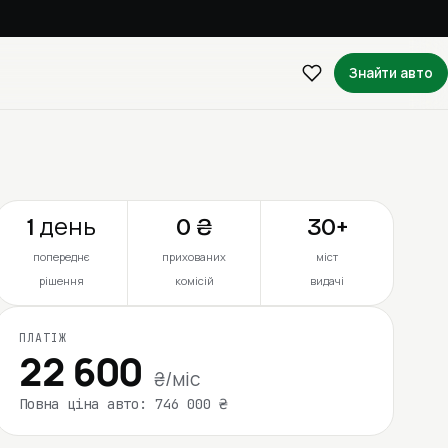
Знайти авто
1 день
0 ₴
30+
попереднє
прихованих
міст
рішення
комісій
видачі
ПЛАТІЖ
22 600
₴/міс
Повна ціна авто: 746 000 ₴