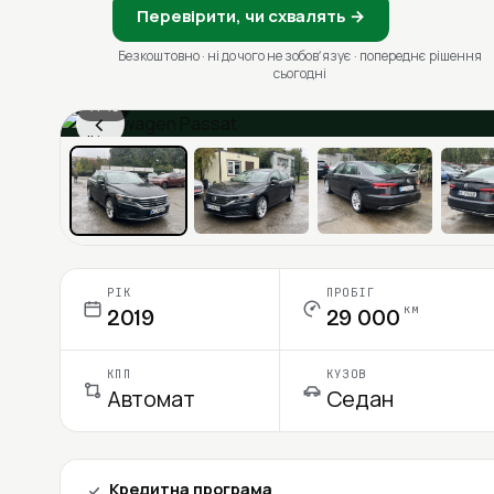
Перевірити, чи схвалять →
Безкоштовно · ні до чого не зобовʼязує · попереднє рішення
сьогодні
1 / 10
‹
Ціна в місяць
РІК
ПРОБІГ
км
2019
29 000
КПП
КУЗОВ
Автомат
Седан
Кредитна програма