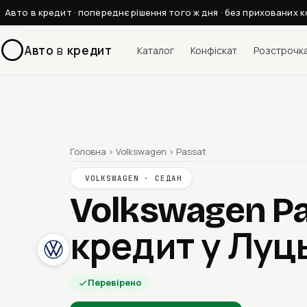
Авто в кредит · попереднє рішення того ж дня · без прихованих к
Авто
в
кредит
Каталог
Конфіскат
Розстрочк
Головна
›
Volkswagen
›
Passat
VOLKSWAGEN · СЕДАН
Volkswagen P
кредит у Луц
Перевірено