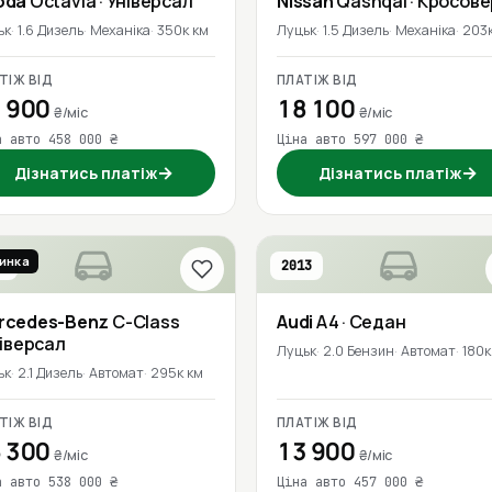
oda
Octavia
· Універсал
Nissan
Qashqai
· Кросове
ьк
1.6 Дизель
Механіка
350к км
Луцьк
1.5 Дизель
Механіка
203к
ТІЖ ВІД
ПЛАТІЖ ВІД
 900
18 100
₴/міс
₴/міс
а авто 458 000 ₴
Ціна авто 597 000 ₴
→
→
Дізнатись платіж
Дізнатись платіж
инка
6
2013
rcedes-Benz
C-Class
Audi
A4
· Седан
ніверсал
Луцьк
2.0 Бензин
Автомат
180к
ьк
2.1 Дизель
Автомат
295к км
ТІЖ ВІД
ПЛАТІЖ ВІД
 300
13 900
₴/міс
₴/міс
а авто 538 000 ₴
Ціна авто 457 000 ₴