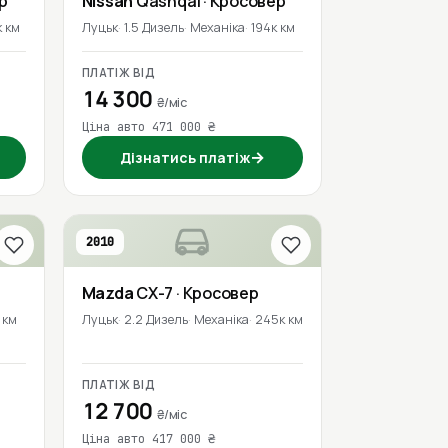
р
Nissan
Qashqai
· Кросовер
 км
Луцьк
1.5 Дизель
Механіка
194к км
ПЛАТІЖ ВІД
14 300
₴/міс
Ціна авто 471 000 ₴
→
Дізнатись платіж
2010
Mazda
CX-7
· Кросовер
 км
Луцьк
2.2 Дизель
Механіка
245к км
ПЛАТІЖ ВІД
12 700
₴/міс
Ціна авто 417 000 ₴