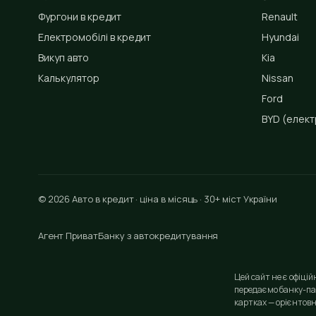
Фургони в кредит
Renault
Електромобілі в кредит
Hyundai
Викуп авто
Kia
Калькулятор
Nissan
Ford
BYD
(елект
© 2026 Авто в кредит · ціна в місяць · 30+ міст України
Агент ПриватБанку з автокредитування
Цей сайт не є офіці
передаємо банку-па
картках — орієнтовн