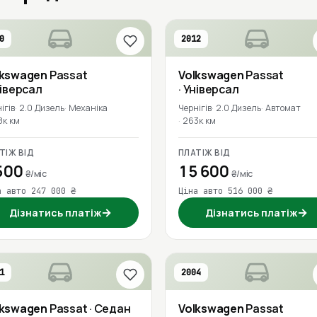
0
2012
lkswagen
Passat
Volkswagen
Passat
ніверсал
· Універсал
ігів
2.0 Дизель
Механіка
Чернігів
2.0 Дизель
Автомат
8к км
263к км
ТІЖ ВІД
ПЛАТІЖ ВІД
500
15 600
₴/міс
₴/міс
а авто 247 000 ₴
Ціна авто 516 000 ₴
→
→
Дізнатись платіж
Дізнатись платіж
1
2004
lkswagen
Passat
· Седан
Volkswagen
Passat