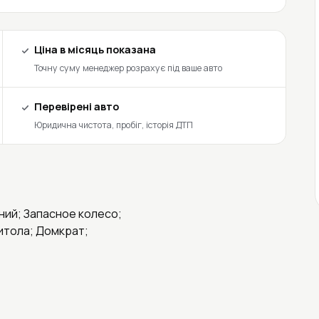
Ціна в місяць показана
Точну суму менеджер розрахує під ваше авто
Перевірені авто
Юридична чистота, пробіг, історія ДТП
ий; Запасное колесо;
итола; Домкрат;