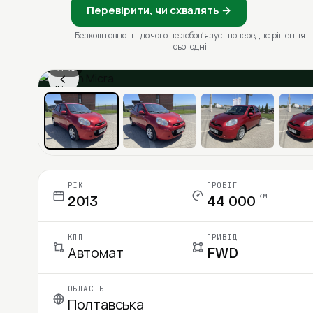
Перевірити, чи схвалять →
Безкоштовно · ні до чого не зобовʼязує · попереднє рішення
сьогодні
1 / 13
‹
Ціна в місяць
РІК
ПРОБІГ
км
2013
44 000
КПП
ПРИВІД
Автомат
FWD
ОБЛАСТЬ
Полтавська