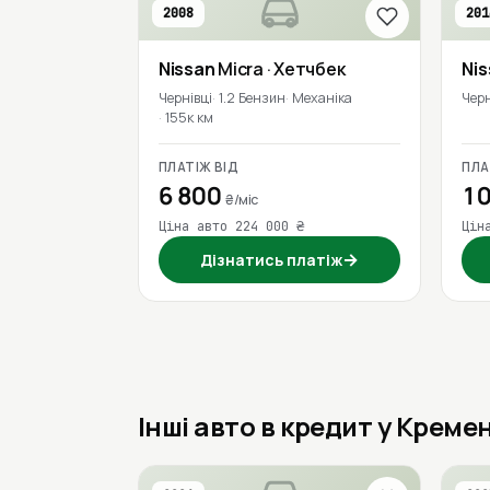
2008
201
Nissan
Micra
· Хетчбек
Ni
Чернівці
1.2 Бензин
Механіка
Черн
155к км
ПЛАТІЖ ВІД
ПЛА
6 800
10
₴/міс
Ціна авто 224 000 ₴
Цін
→
Дізнатись платіж
Інші авто в кредит у Креме