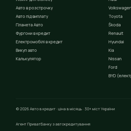
Авто в розстрочку
Volkswage
Авто під виплату
Toyota
Планета Авто
Škoda
Фургони в кредит
Renault
Електромобілі в кредит
Hyundai
Викуп авто
Kia
Калькулятор
Nissan
Ford
BYD
(елект
© 2026 Авто в кредит · ціна в місяць · 30+ міст України
Агент ПриватБанку з автокредитування