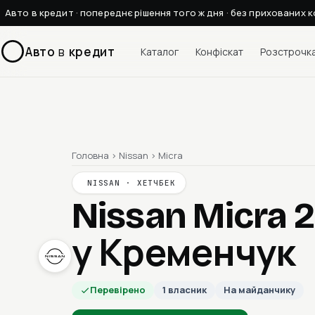
Авто в кредит · попереднє рішення того ж дня · без прихованих к
Авто
в
кредит
Каталог
Конфіскат
Розстрочк
Головна
›
Nissan
›
Micra
NISSAN · ХЕТЧБЕК
Nissan Micra 
у Кременчук
Перевірено
1 власник
На майданчику