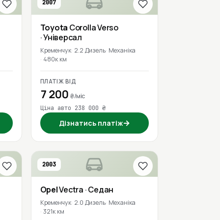
2007
Toyota
Corolla Verso
· Універсал
Кременчук
2.2 Дизель
Механіка
480к км
ПЛАТІЖ ВІД
7 200
₴/міс
Ціна авто 238 000 ₴
→
Дізнатись платіж
2003
Opel
Vectra
· Седан
Кременчук
2.0 Дизель
Механіка
321к км