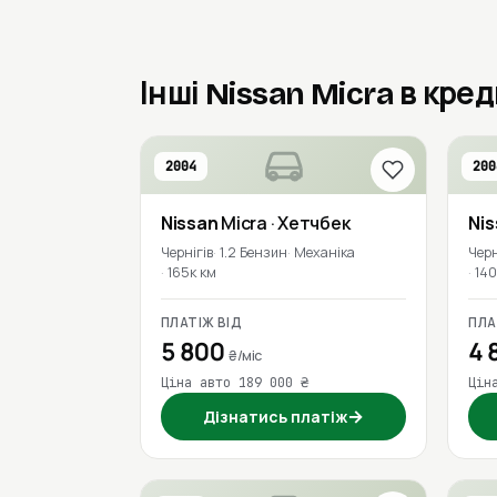
Інші Nissan Micra в кре
2004
200
Nissan
Micra
· Хетчбек
Ni
Чернігів
1.2 Бензин
Механіка
Черн
165к км
140
ПЛАТІЖ ВІД
ПЛА
5 800
4 
₴/міс
Ціна авто 189 000 ₴
Цін
→
Дізнатись платіж