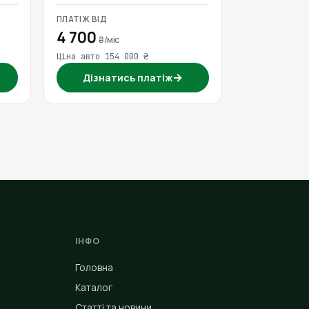
ПЛАТІЖ ВІД
4 700
₴/міс
Ціна авто 154 000 ₴
→
Дізнатись платіж
ІНФО
Головна
Каталог
Статті та новини