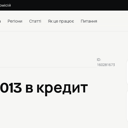
омісій
а
Регіони
Статті
Як це працює
Питання
ID:
160281673
2013
в кредит