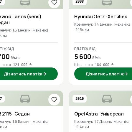
7
2008
ewoo
Lanos (sens)
Hyundai
Getz
· Хетчбек
едан
Кременчук
1.4 Бензин
Механіка
148к км
менчук
1.5 Бензин
Механіка
к км
ТІЖ ВІД
ПЛАТІЖ ВІД
700
5 600
₴/міс
₴/міс
а авто 121 000 ₴
Ціна авто 184 000 ₴
→
→
Дізнатись платіж
Дізнатись платіж
7
2010
З
2115
· Седан
Opel
Astra
· Універсал
менчук
1.6 Бензин
Механіка
Кременчук
1.7 Дизель
Механіка
к км
214к км