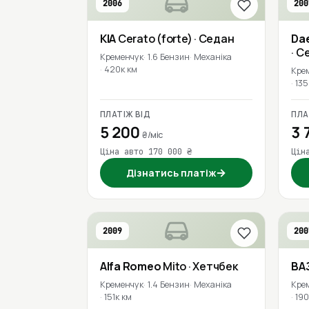
2006
200
KIA
Cerato (forte)
· Седан
Da
· С
Кременчук
1.6 Бензин
Механіка
420к км
Кре
135
ПЛАТІЖ ВІД
ПЛА
5 200
3 
₴/міс
Ціна авто 170 000 ₴
Цін
→
Дізнатись платіж
2009
200
Alfa Romeo
Mito
· Хетчбек
ВА
Кременчук
1.4 Бензин
Механіка
Кре
151к км
190