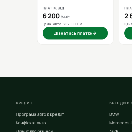
ПЛАТІЖ ВІД
ПЛА
6 200
2 
₴/міс
Ціна авто 202 000 ₴
Цін
→
Дізнатись платіж
КРЕДИТ
БРЕНДИ В 
Програма авто в кредит
BMW
Конфіскат авто
Mercedes-
Лізинг для бізнесу
Audi