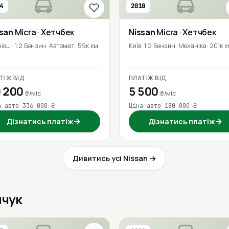
4
2010
ssan
Micra
· Хетчбек
Nissan
Micra
· Хетчбек
івці
1.2 Бензин
Автомат
59к км
Київ
1.2 Бензин
Механіка
201к к
ТІЖ ВІД
ПЛАТІЖ ВІД
 200
5 500
₴/міс
₴/міс
а авто 336 000 ₴
Ціна авто 180 000 ₴
→
→
Дізнатись платіж
Дізнатись платіж
Дивитись усі Nissan →
нчук