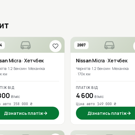
дит
4
2007
ssan
Micra
· Хетчбек
Nissan
Micra
· Хетчбек
ігів
1.2 Бензин
Механіка
Чернігів
1.2 Бензин
Механіка
к км
170к км
ТІЖ ВІД
ПЛАТІЖ ВІД
800
4 600
₴/міс
₴/міс
а авто 158 000 ₴
Ціна авто 149 000 ₴
→
→
Дізнатись платіж
Дізнатись платіж