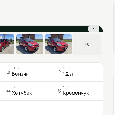
›
+6
ПАЛИВО
ОБ'ЄМ
Бензин
1.2 л
КУЗОВ
МІСТО
Хетчбек
Кременчук