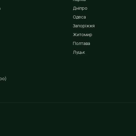
n
Дніпро
Одеса
Запоріжжя
Житомир
Полтава
Луцьк
ро)