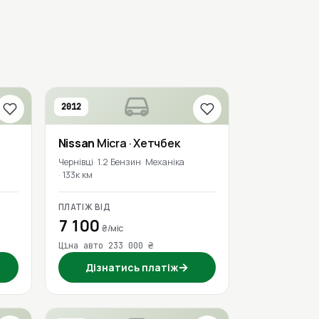
2012
Nissan
Micra
· Хетчбек
Чернівці
1.2 Бензин
Механіка
133к км
ПЛАТІЖ ВІД
7 100
₴/міс
Ціна авто 233 000 ₴
→
Дізнатись платіж