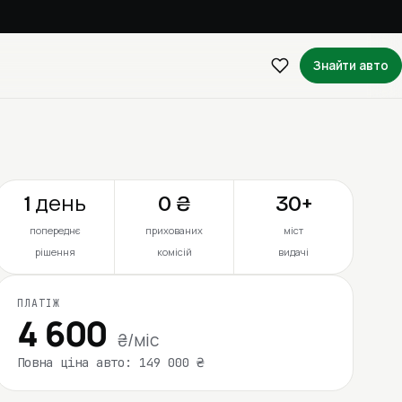
Знайти авто
1 день
0 ₴
30+
попереднє
прихованих
міст
рішення
комісій
видачі
ПЛАТІЖ
4 600
₴/міс
Повна ціна авто: 149 000 ₴