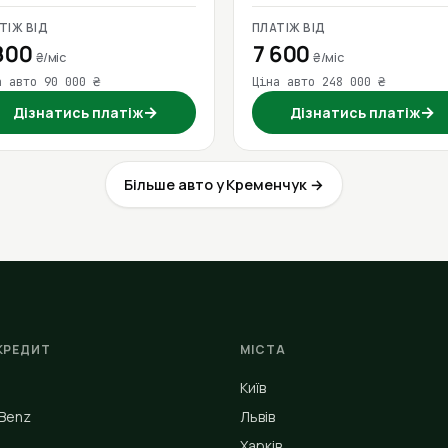
ТІЖ ВІД
ПЛАТІЖ ВІД
800
7 600
₴/міс
₴/міс
а авто 90 000 ₴
Ціна авто 248 000 ₴
→
→
Дізнатись платіж
Дізнатись платіж
Більше авто у Кременчук →
КРЕДИТ
МІСТА
Київ
Benz
Львів
Харків