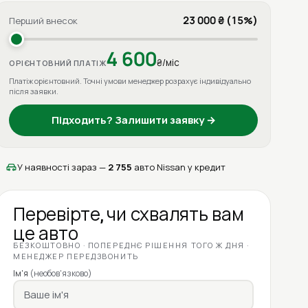
23 000 ₴ (15%)
Перший внесок
4 600
₴/міс
ОРІЄНТОВНИЙ ПЛАТІЖ
Платіж орієнтовний. Точні умови менеджер розрахує індивідуально
після заявки.
Підходить? Залишити заявку →
У наявності зараз —
2 755
авто Nissan у кредит
Перевірте, чи схвалять вам
це авто
БЕЗКОШТОВНО · ПОПЕРЕДНЄ РІШЕННЯ ТОГО Ж ДНЯ ·
МЕНЕДЖЕР ПЕРЕДЗВОНИТЬ
Ім'я
(необов'язково)