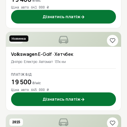
₴/міс
Ціна авто 641 000 ₴
Дізнатись платіж
→
Новинка
2020
Volkswagen
E-Golf
· Хетчбек
Дніпро
Електро
Автомат
131к км
ПЛАТІЖ ВІД
19 500
₴/міс
Ціна авто 645 000 ₴
Дізнатись платіж
→
2015