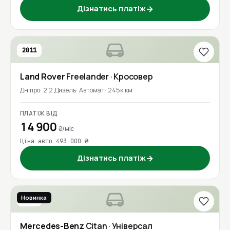
Дізнатись платіж
→
2011
Land Rover
Freelander
· Кросовер
Дніпро
2.2 Дизель
Автомат
245к км
ПЛАТІЖ ВІД
14 900
₴/міс
Ціна авто 493 000 ₴
Дізнатись платіж
→
Новинка
2017
Mercedes-Benz
Citan
· Універсал