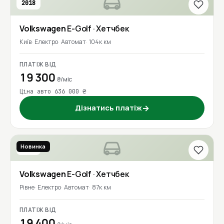
2018
Volkswagen
E-Golf
· Хетчбек
Київ
Електро
Автомат
104к км
ПЛАТІЖ ВІД
19 300
₴/міс
Ціна авто 636 000 ₴
Дізнатись платіж
→
Новинка
2020
Volkswagen
E-Golf
· Хетчбек
Рівне
Електро
Автомат
87к км
ПЛАТІЖ ВІД
19 400