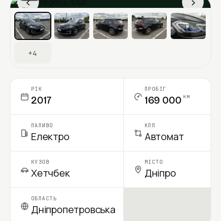
‹
›
Ціна в місяць
+4
РІК
ПРОБІГ
км
2017
169 000
ПАЛИВО
КПП
Електро
Автомат
КУЗОВ
МІСТО
Хетчбек
Дніпро
ОБЛАСТЬ
Дніпропетровська