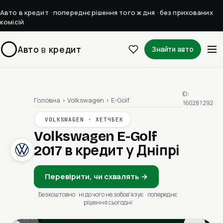
Авто в кредит · попереднє рішення того ж дня · без прихованих
комісій
Авто
в
кредит
Знайти авто
ID:
Головна
›
Volkswagen
›
E-Golf
160281292
VOLKSWAGEN · ХЕТЧБЕК
Volkswagen E-Golf
2017
в кредит у Дніпрі
Перевірити, чи схвалять →
Безкоштовно · ні до чого не зобовʼязує · попереднє
рішення сьогодні
1 / 11