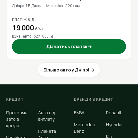
Дніпро
1.5 Дизель
Механіка
220к км
ПЛАТІЖ ВІД
19 000
₴/міс
Ціна авто 627 000 ₴
Дізнатись платіж
→
Більше авто у Дніпрі →
КРЕДИТ
БРЕНДИ В КРЕДИТ
Програма
Авто під
BMW
Renault
авто в
виплату
Mercedes-
Hyundai
кредит
Планета
Benz
Kia
Конфіскат
Авто