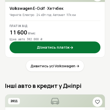
Volkswagen
E-Golf
· Хетчбек
Чернігів
Електро · 24 кВт·год
Автомат
117к км
ПЛАТІЖ ВІД
11 600
₴/міс
Ціна авто 382 000 ₴
Дізнатись платіж
→
Дивитись усі Volkswagen →
Інші авто в кредит у Дніпрі
2011