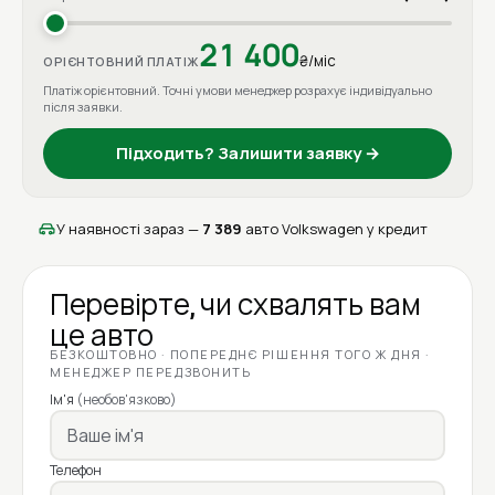
21 400
₴/міс
ОРІЄНТОВНИЙ ПЛАТІЖ
Платіж орієнтовний. Точні умови менеджер розрахує індивідуально
після заявки.
Підходить? Залишити заявку →
У наявності зараз —
7 389
авто Volkswagen у кредит
Перевірте, чи схвалять вам
це авто
БЕЗКОШТОВНО · ПОПЕРЕДНЄ РІШЕННЯ ТОГО Ж ДНЯ ·
МЕНЕДЖЕР ПЕРЕДЗВОНИТЬ
Ім'я
(необов'язково)
Телефон