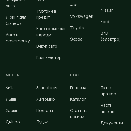
Audi
авто
Nissan
Фургони в
Volkswagen
Лізинг для
кредит
Ford
бізнесу
Toyota
Електромобілі
BYD
Авто в
в кредит
Škoda
(електро)
розстрочку
Викуп авто
Калькулятор
МІСТА
ІНФО
Київ
Запоріжжя
Головна
Як це
працює
Львів
Житомир
Каталог
Часті
Харків
Полтава
Статті та
питання
новини
Дніпро
Луцьк
Документи