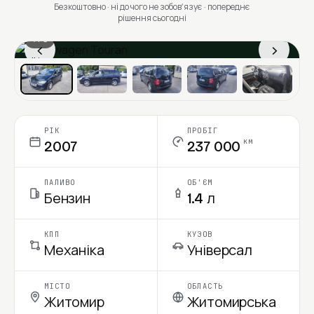
Безкоштовно · ні до чого не зобовʼязує · попереднє
рішення сьогодні
1 / 6
‹
›
Ціна в місяць
РІК
ПРОБІГ
км
2007
237 000
ПАЛИВО
ОБ'ЄМ
Бензин
1.4 л
КПП
КУЗОВ
Механіка
Універсал
МІСТО
ОБЛАСТЬ
Житомир
Житомирська