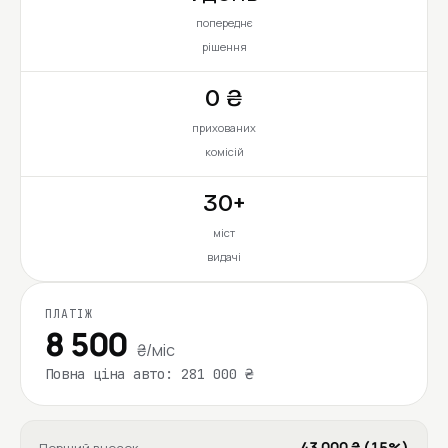
попереднє
рішення
0 ₴
прихованих
комісій
30+
міст
видачі
ПЛАТІЖ
8 500
₴/міс
Повна ціна авто: 281 000 ₴
43 000 ₴ (15%)