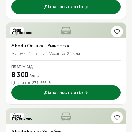
Дізнатись платіж
→
2008
Перевірено
Skoda
Octavia
· Універсал
Житомир
1.6 Бензин
Механіка
241к км
ПЛАТІЖ ВІД
8 300
₴/міс
Ціна авто 273 000 ₴
Дізнатись платіж
→
2013
Перевірено
Skoda
Fabia
· Хетчбек