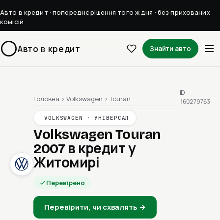
Авто в кредит · попереднє рішення того ж дня · без прихованих
комісій
Авто
в
кредит
Знайти авто
ID:
Головна
›
Volkswagen
›
Touran
160279763
VOLKSWAGEN · УНІВЕРСАЛ
Volkswagen Touran
2007
в кредит у
Житомирі
Перевірено
Перевірити, чи схвалять →