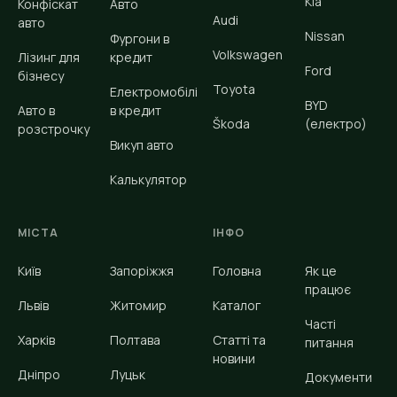
Kia
Конфіскат
Авто
Audi
авто
Nissan
Фургони в
Volkswagen
Лізинг для
кредит
Ford
бізнесу
Toyota
Електромобілі
BYD
Авто в
в кредит
Škoda
(електро)
розстрочку
Викуп авто
Калькулятор
МІСТА
ІНФО
Київ
Запоріжжя
Головна
Як це
працює
Львів
Житомир
Каталог
Часті
Харків
Полтава
Статті та
питання
новини
Дніпро
Луцьк
Документи