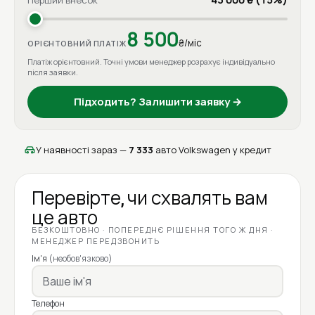
Перший внесок
8 500
₴/міс
ОРІЄНТОВНИЙ ПЛАТІЖ
Платіж орієнтовний. Точні умови менеджер розрахує індивідуально
після заявки.
Підходить? Залишити заявку →
У наявності зараз —
7 333
авто Volkswagen у кредит
Перевірте, чи схвалять вам
це авто
БЕЗКОШТОВНО · ПОПЕРЕДНЄ РІШЕННЯ ТОГО Ж ДНЯ ·
МЕНЕДЖЕР ПЕРЕДЗВОНИТЬ
Ім'я
(необов'язково)
Телефон