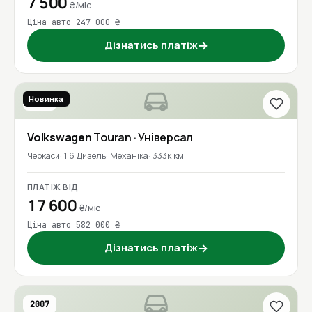
7 500
₴/міс
Ціна авто 247 000 ₴
Дізнатись платіж
→
Новинка
2016
Volkswagen
Touran
· Універсал
Черкаси
1.6 Дизель
Механіка
333к км
ПЛАТІЖ ВІД
17 600
₴/міс
Ціна авто 582 000 ₴
Дізнатись платіж
→
2007