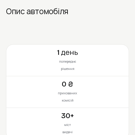
Опис автомобіля
1 день
попереднє
рішення
0 ₴
прихованих
комісій
30+
міст
видачі