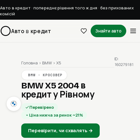
Авто в кредит · попереднє рішення того ж дня · без прихованих
комісій
Авто
в
кредит
Знайти авто
ID:
Головна
›
BMW
›
X5
160279181
BMW · КРОСОВЕР
BMW X5 2004
в
кредит у Рівному
Перевірено
Ціна нижча за ринок ~21%
Перевірити, чи схвалять →