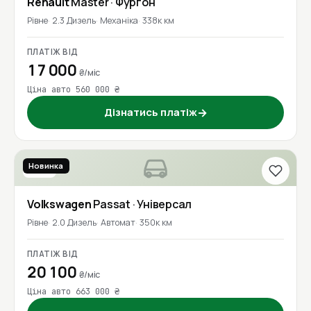
Renault
Master
· Фургон
Рівне
2.3 Дизель
Механіка
338к км
ПЛАТІЖ ВІД
17 000
₴/міс
Ціна авто 560 000 ₴
Дізнатись платіж
→
Новинка
2016
Volkswagen
Passat
· Універсал
Рівне
2.0 Дизель
Автомат
350к км
ПЛАТІЖ ВІД
20 100
₴/міс
Ціна авто 663 000 ₴