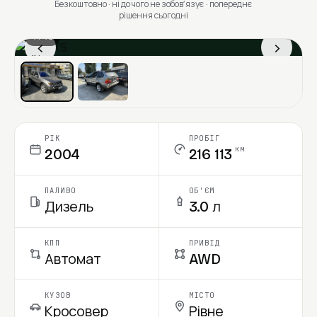
Безкоштовно · ні до чого не зобовʼязує · попереднє
рішення сьогодні
1 / 13
‹
›
Ціна в місяць
РІК
ПРОБІГ
км
2004
216 113
ПАЛИВО
ОБ'ЄМ
Дизель
3.0 л
КПП
ПРИВІД
Автомат
AWD
КУЗОВ
МІСТО
Кросовер
Рівне