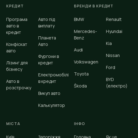
КРЕДИТ
БРЕНДИ В КРЕДИТ
Програма
Авто під
BMW
Renault
авто в
виплату
Mercedes-
Hyundai
кредит
Планета
Benz
Kia
Конфіскат
Авто
Audi
авто
Nissan
Фургони в
Volkswagen
Лізинг для
кредит
Ford
бізнесу
Toyota
Електромобілі
BYD
Авто в
в кредит
Škoda
(електро)
розстрочку
Викуп авто
Калькулятор
МІСТА
ІНФО
Київ
Запоріжжя
Головна
Як це