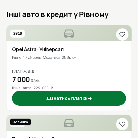
Інші авто в кредит у Рівному
2010
Opel
Astra
· Універсал
Рівне
1.7 Дизель
Механіка
258к км
ПЛАТІЖ ВІД
7 000
₴/міс
Ціна авто 229 000 ₴
Дізнатись платіж
→
Новинка
2017