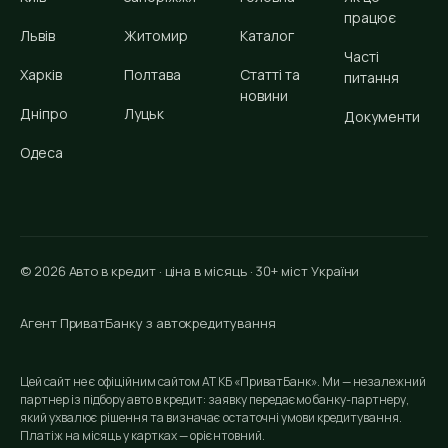
працює
Львів
Житомир
Каталог
Часті
Харків
Полтава
Статті та
питання
новини
Дніпро
Луцьк
Документи
Одеса
© 2026 Авто в кредит · ціна в місяць · 30+ міст України
Агент ПриватБанку з автокредитування
Цей сайт не є офіційним сайтом АТ КБ «ПриватБанк». Ми — незалежний
партнер із підбору авто в кредит: заявку передаємо банку-партнеру,
який ухвалює рішення та визначає остаточні умови кредитування.
Платіж на місяць у картках — орієнтовний.