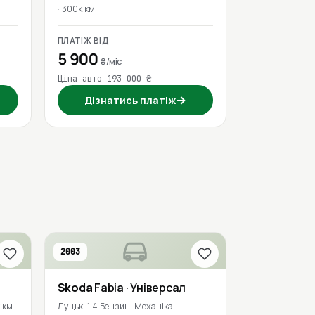
300к км
ПЛАТІЖ ВІД
5 900
₴/міс
Ціна авто 193 000 ₴
→
Дізнатись платіж
2003
Skoda
Fabia
· Універсал
 км
Луцьк
1.4 Бензин
Механіка