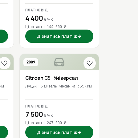
ПЛАТІЖ ВІД
4 400
₴/міс
Ціна авто 144 000 ₴
→
Дізнатись платіж
2009
Citroen
C5
· Універсал
 км
Луцьк
1.6 Дизель
Механіка
355к км
ПЛАТІЖ ВІД
7 500
₴/міс
Ціна авто 247 000 ₴
→
Дізнатись платіж