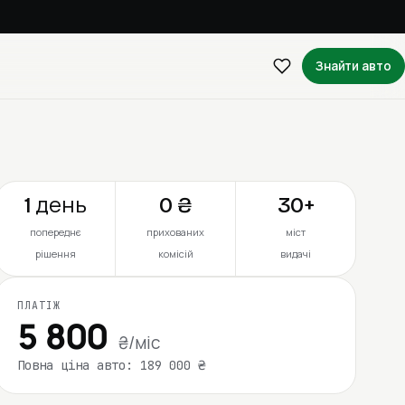
Знайти авто
1 день
0 ₴
30+
попереднє
прихованих
міст
рішення
комісій
видачі
ПЛАТІЖ
5 800
₴/міс
Повна ціна авто: 189 000 ₴