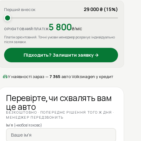
29 000 ₴ (15%)
Перший внесок
5 800
₴/міс
ОРІЄНТОВНИЙ ПЛАТІЖ
Платіж орієнтовний. Точні умови менеджер розрахує індивідуально
після заявки.
Підходить? Залишити заявку →
У наявності зараз —
7 365
авто Volkswagen у кредит
Перевірте, чи схвалять вам
це авто
БЕЗКОШТОВНО · ПОПЕРЕДНЄ РІШЕННЯ ТОГО Ж ДНЯ ·
МЕНЕДЖЕР ПЕРЕДЗВОНИТЬ
Ім'я
(необов'язково)