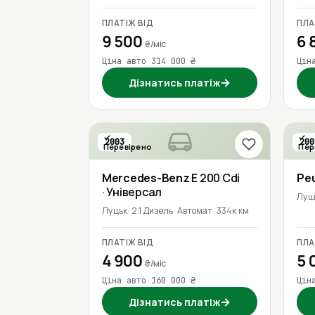
ПЛАТІЖ ВІД
ПЛА
9 500
6 
₴/міс
Ціна авто 314 000 ₴
Цін
→
Дізнатись платіж
2003
200
Перевірено
Пер
Mercedes-Benz
E 200 Cdi
Pe
· Універсал
Луц
Луцьк
2.1 Дизель
Автомат
334к км
ПЛАТІЖ ВІД
ПЛА
4 900
5 
₴/міс
Ціна авто 160 000 ₴
Цін
→
Дізнатись платіж