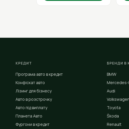
КРЕДИТ
БРЕНДИ В 
Програма авто в кредит
BMW
Конфіскат авто
Mercedes-
Лізинг для бізнесу
Audi
Авто в розстрочку
Volkswage
Авто під виплату
Toyota
Планета Авто
Škoda
Фургони в кредит
Renault