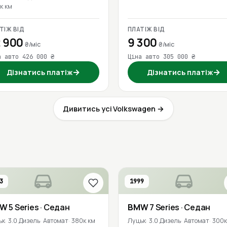
к км
ТІЖ ВІД
ПЛАТІЖ ВІД
 900
9 300
₴/міс
₴/міс
а авто 426 000 ₴
Ціна авто 305 000 ₴
→
→
Дізнатись платіж
Дізнатись платіж
Дивитись усі Volkswagen →
3
1999
MW
5 Series
· Седан
BMW
7 Series
· Седан
ьк
3.0 Дизель
Автомат
380к км
Луцьк
3.0 Дизель
Автомат
300к