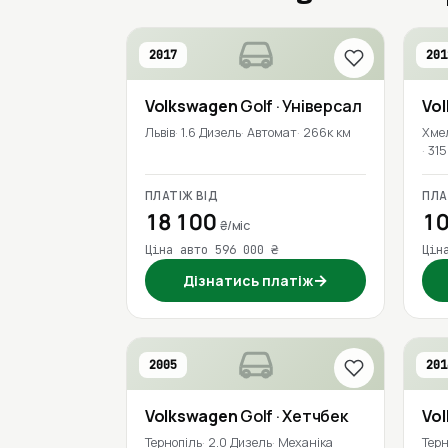
2017
201
Volkswagen
Golf
· Універсал
Vo
Львів
1.6 Дизель
Автомат
266к км
Хме
315
ПЛАТІЖ ВІД
ПЛА
18 100
10
₴/міс
Ціна авто 596 000 ₴
Цін
→
Дізнатись платіж
2005
201
Volkswagen
Golf
· Хетчбек
Vo
Тернопіль
2.0 Дизель
Механіка
Терн