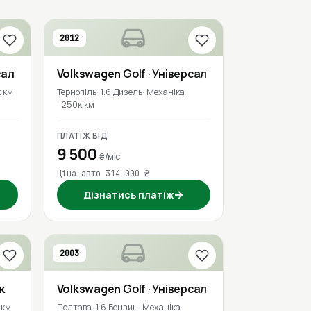
2012
сал
Volkswagen
Golf
· Універсал
к км
Тернопіль
1.6 Дизель
Механіка
250к км
ПЛАТІЖ ВІД
9 500
₴/міс
Ціна авто 314 000 ₴
→
Дізнатись платіж
2003
к
Volkswagen
Golf
· Універсал
 км
Полтава
1.6 Бензин
Механіка