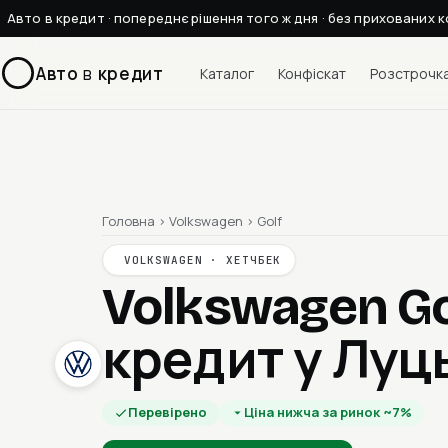
Авто в кредит · попереднє рішення того ж дня · без прихованих к
Авто
в
кредит
Каталог
Конфіскат
Розстрочк
Головна
›
Volkswagen
›
Golf
VOLKSWAGEN · ХЕТЧБЕК
Volkswagen G
кредит у Луц
Перевірено
Ціна нижча за ринок ~7%