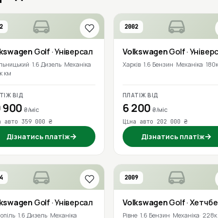
2
2002
lkswagen
Golf
· Універсал
Volkswagen
Golf
· Універ
льницький
1.6 Дизель
Механіка
Харків
1.6 Бензин
Механіка
180
к км
ТІЖ ВІД
ПЛАТІЖ ВІД
 900
6 200
₴/міс
₴/міс
а авто 359 000 ₴
Ціна авто 202 000 ₴
→
→
Дізнатись платіж
Дізнатись платіж
4
2009
lkswagen
Golf
· Універсал
Volkswagen
Golf
· Хетчбе
опіль
1.6 Дизель
Механіка
Рівне
1.6 Бензин
Механіка
228к