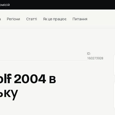
омісій
а
Регіони
Статті
Як це працює
Питання
ID:
160273928
olf 2004
в
ьку