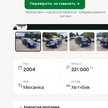
Перевірити, чи схвалять →
Безкоштовно · ні до чого не зобовʼязує · попереднє рішення
сьогодні
1 / 6
‹
Ціна в місяць
РІК
ПРОБІГ
км
2004
221 000
КПП
КУЗОВ
Механіка
Хетчбек
Кредитна програма