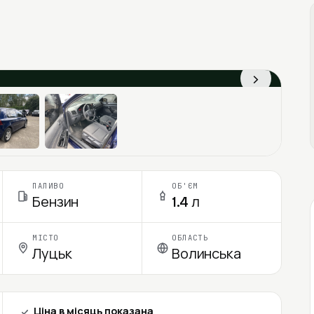
›
ПАЛИВО
ОБ'ЄМ
Бензин
1.4 л
МІСТО
ОБЛАСТЬ
Луцьк
Волинська
Ціна в місяць показана