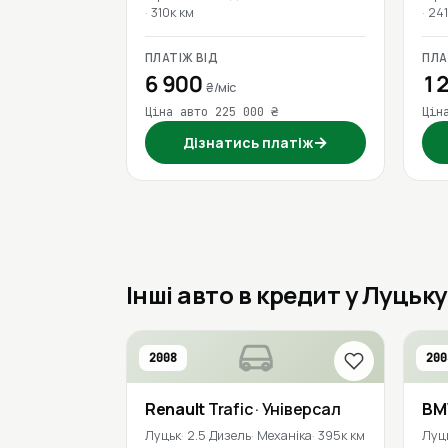
310к км
241
ПЛАТІЖ ВІД
ПЛА
6 900
12
₴/міс
Ціна авто 225 000 ₴
Цін
→
Дізнатись платіж
Інші авто в кредит у Луцьку
2008
200
Renault
Trafic
· Універсал
B
Луцьк
2.5 Дизель
Механіка
395к км
Луц