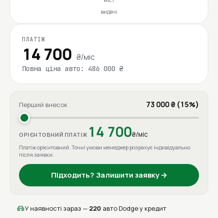
видачі
ПЛАТІЖ
14 700
₴/міс
Повна ціна авто: 486 000 ₴
73 000 ₴ (15%)
Перший внесок
14 700
₴/міс
ОРІЄНТОВНИЙ ПЛАТІЖ
Платіж орієнтовний. Точні умови менеджер розрахує індивідуально
після заявки.
Підходить? Залишити заявку →
У наявності зараз —
220
авто Dodge у кредит