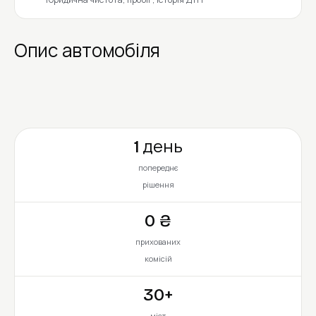
Опис автомобіля
1 день
попереднє
рішення
0 ₴
прихованих
комісій
30+
міст