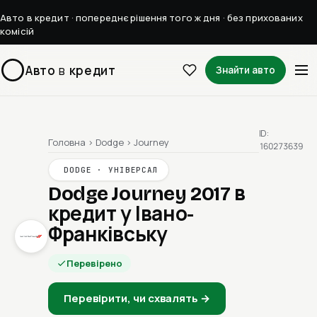
Авто в кредит · попереднє рішення того ж дня · без прихованих
комісій
Авто
в
кредит
Знайти авто
ID:
Головна
›
Dodge
›
Journey
160273639
DODGE · УНІВЕРСАЛ
Dodge Journey 2017
в
кредит у Івано-
Франківську
Перевірено
Перевірити, чи схвалять →