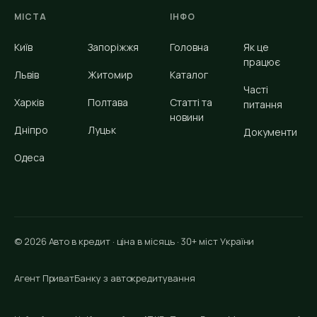
МІСТА
ІНФО
Київ
Запоріжжя
Головна
Як це
працює
Львів
Житомир
Каталог
Часті
Харків
Полтава
Статті та
питання
новини
Дніпро
Луцьк
Документи
Одеса
© 2026 Авто в кредит · ціна в місяць · 30+ міст України
Агент ПриватБанку з автокредитування