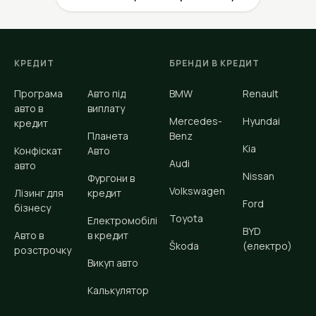
КРЕДИТ
БРЕНДИ В КРЕДИТ
Програма
Авто під
BMW
Renault
авто в
виплату
Mercedes-
Hyundai
кредит
Планета
Benz
Kia
Конфіскат
Авто
Audi
авто
Nissan
Фургони в
Volkswagen
Лізинг для
кредит
Ford
бізнесу
Toyota
Електромобілі
BYD
Авто в
в кредит
Škoda
(електро)
розстрочку
Викуп авто
Калькулятор