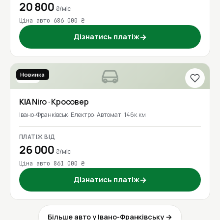
20 800
₴/міс
Ціна авто 686 000 ₴
Дізнатись платіж
→
Новинка
2021
KIA
Niro
· Кросовер
Івано-Франківськ
Електро
Автомат
146к км
ПЛАТІЖ ВІД
26 000
₴/міс
Ціна авто 861 000 ₴
Дізнатись платіж
→
Більше авто у Івано-Франківську →