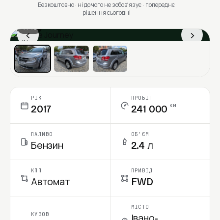
Безкоштовно · ні до чого не зобовʼязує · попереднє
рішення сьогодні
1 / 13
‹
›
Ціна в місяць
РІК
ПРОБІГ
км
2017
241 000
ПАЛИВО
ОБ'ЄМ
Бензин
2.4 л
КПП
ПРИВІД
Автомат
FWD
МІСТО
КУЗОВ
Івано-