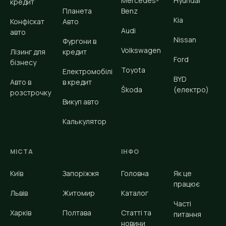
Mercedes-
Hyundai
кредит
Планета
Benz
Kia
Конфіскат
Авто
Audi
авто
Nissan
Фургони в
Volkswagen
Лізинг для
кредит
Ford
бізнесу
Toyota
Електромобілі
BYD
Авто в
в кредит
Škoda
(електро)
розстрочку
Викуп авто
Калькулятор
МІСТА
ІНФО
Київ
Запоріжжя
Головна
Як це
працює
Львів
Житомир
Каталог
Часті
Харків
Полтава
Статті та
питання
новини