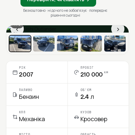
Безкоштовно · ні до чого не зобовʼязує · попереднє
рішення сьогодні
1 / 6
‹
›
Ціна в місяць
РІК
ПРОБІГ
км
2007
210 000
ПАЛИВО
ОБ'ЄМ
Бензин
2.4 л
КПП
КУЗОВ
Механіка
Кросовер
МІСТО
ОБЛАСТЬ