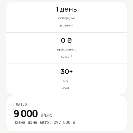
1 день
попереднє
рішення
0 ₴
прихованих
комісій
30+
міст
видачі
ПЛАТІЖ
9 000
₴/міс
Повна ціна авто: 297 000 ₴