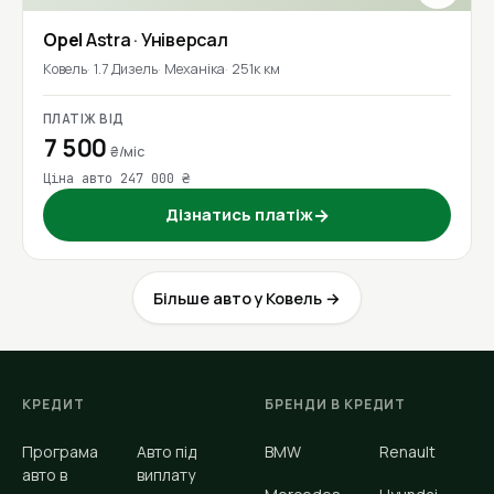
Opel
Astra
· Універсал
Ковель
1.7 Дизель
Механіка
251к км
ПЛАТІЖ ВІД
7 500
₴/міс
Ціна авто 247 000 ₴
Дізнатись платіж
→
Більше авто у Ковель →
КРЕДИТ
БРЕНДИ В КРЕДИТ
Програма
Авто під
BMW
Renault
авто в
виплату