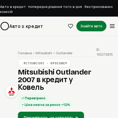
Авто в кредит · попереднє рішення того ж дня · без прихованих
комісій
Авто
в
кредит
Знайти авто
ID:
Головна
›
Mitsubishi
›
Outlander
160272835
MITSUBISHI · КРОСОВЕР
Mitsubishi Outlander
2007
в кредит у
Ковель
Перевірено
Ціна нижча за ринок ~12%
Перевірити, чи схвалять →