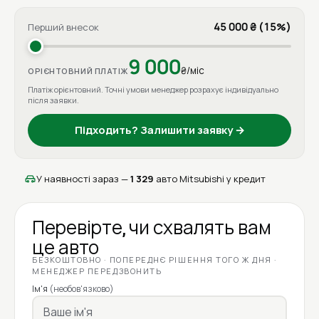
45 000 ₴ (15%)
Перший внесок
9 000
₴/міс
ОРІЄНТОВНИЙ ПЛАТІЖ
Платіж орієнтовний. Точні умови менеджер розрахує індивідуально
після заявки.
Підходить? Залишити заявку →
У наявності зараз —
1 329
авто Mitsubishi у кредит
Перевірте, чи схвалять вам
це авто
БЕЗКОШТОВНО · ПОПЕРЕДНЄ РІШЕННЯ ТОГО Ж ДНЯ ·
МЕНЕДЖЕР ПЕРЕДЗВОНИТЬ
Ім'я
(необов'язково)