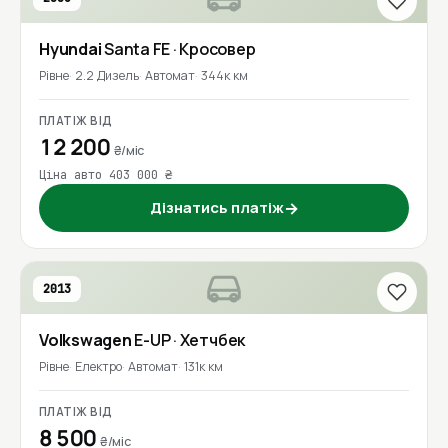
Hyundai
Santa FE
· Кросовер
Рівне
2.2 Дизель
Автомат
344к км
ПЛАТІЖ ВІД
12 200
₴/міс
Ціна авто 403 000 ₴
Дізнатись платіж
→
2013
Volkswagen
E-UP
· Хетчбек
Рівне
Електро
Автомат
131к км
ПЛАТІЖ ВІД
8 500
₴/міс