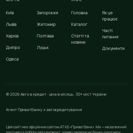
Київ
Запоріжжя
Головна
Як це
працює
Львів
Житомир
Каталог
Часті
Харків
Полтава
Статті та
питання
новини
Дніпро
Луцьк
Документи
Одеса
© 2026 Авто в кредит · ціна в місяць · 30+ міст України
Агент ПриватБанку з автокредитування
Цей сайт не є офіційним сайтом АТ КБ «ПриватБанк». Ми — незалежний
партнер із підбору авто в кредит: заявку передаємо банку-партнеру,