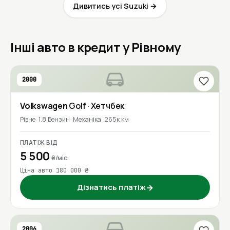
Дивитись усі Suzuki →
Інші авто в кредит у Рівному
2000
Volkswagen
Golf
· Хетчбек
Рівне
1.8 Бензин
Механіка
265к км
ПЛАТІЖ ВІД
5 500
₴/міс
Ціна авто 180 000 ₴
Дізнатись платіж
→
2006