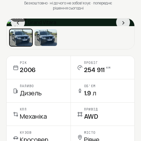
Безкоштовно · ні до чого не зобовʼязує · попереднє
рішення сьогодні
1 / 13
‹
›
Ціна в місяць
РІК
ПРОБІГ
км
2006
254 911
ПАЛИВО
ОБ'ЄМ
Дизель
1.9 л
КПП
ПРИВІД
Механіка
AWD
КУЗОВ
МІСТО
Кросовер
Рівне