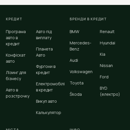
КРЕДИТ
БРЕНДИ В КРЕДИТ
Програма
Авто під
BMW
Renault
авто в
виплату
Mercedes-
Hyundai
кредит
Планета
Benz
Kia
Конфіскат
Авто
Audi
авто
Nissan
Фургони в
Volkswagen
Лізинг для
кредит
Ford
бізнесу
Toyota
Електромобілі
BYD
Авто в
в кредит
Škoda
(електро)
розстрочку
Викуп авто
Калькулятор
МІСТА
ІНФО