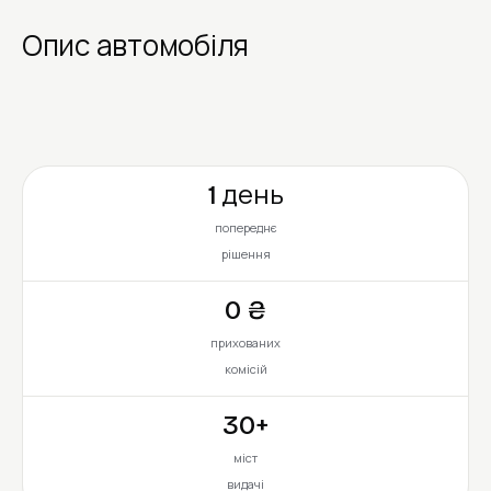
Опис автомобіля
1 день
попереднє
рішення
0 ₴
прихованих
комісій
30+
міст
видачі