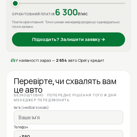
6 300
₴/міс
ОРІЄНТОВНИЙ ПЛАТІЖ
Платіж орієнтовний. Точні умови менеджер розрахує індивідуально
після заявки.
Підходить? Залишити заявку →
У наявності зараз —
2 654
авто Opel у кредит
Перевірте, чи схвалять вам
це авто
БЕЗКОШТОВНО · ПОПЕРЕДНЄ РІШЕННЯ ТОГО Ж ДНЯ ·
МЕНЕДЖЕР ПЕРЕДЗВОНИТЬ
Ім'я
(необов'язково)
Телефон