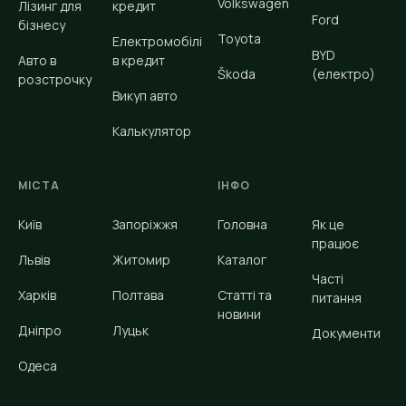
Volkswagen
Лізинг для
кредит
Ford
бізнесу
Toyota
Електромобілі
BYD
Авто в
в кредит
Škoda
(електро)
розстрочку
Викуп авто
Калькулятор
МІСТА
ІНФО
Київ
Запоріжжя
Головна
Як це
працює
Львів
Житомир
Каталог
Часті
Харків
Полтава
Статті та
питання
новини
Дніпро
Луцьк
Документи
Одеса