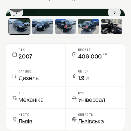
1 / 6
‹
›
Ціна в місяць
РІК
ПРОБІГ
км
2007
406 000
ПАЛИВО
ОБ'ЄМ
Дизель
1.9 л
КПП
КУЗОВ
Механіка
Універсал
МІСТО
ОБЛАСТЬ
Львів
Львівська