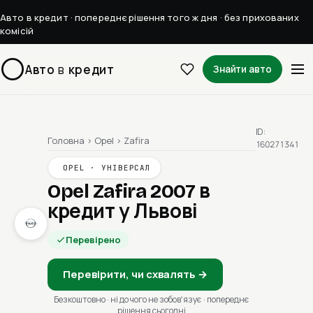
Авто в кредит · попереднє рішення того ж дня · без прихованих
комісій
Авто
в
кредит
Знайти авто
ID:
Головна
›
Opel
›
Zafira
160271341
OPEL · УНІВЕРСАЛ
Opel Zafira 2007
в
кредит у Львові
Перевірено
Перевірити, чи схвалять →
Безкоштовно · ні до чого не зобовʼязує · попереднє
рішення сьогодні