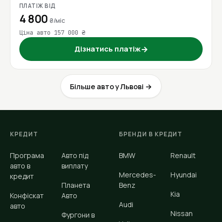
ПЛАТІЖ ВІД
4 800
₴/міс
Ціна авто 157 000 ₴
Дізнатись платіж
→
Більше авто у Львові →
КРЕДИТ
БРЕНДИ В КРЕДИТ
Програма
Авто під
BMW
Renault
авто в
виплату
Mercedes-
Hyundai
кредит
Планета
Benz
Kia
Конфіскат
Авто
Audi
авто
Nissan
Фургони в