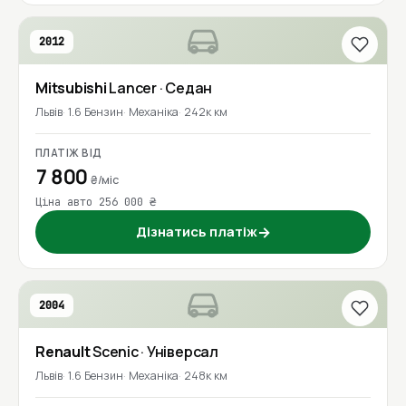
2012
Mitsubishi
Lancer
· Седан
Львів
1.6 Бензин
Механіка
242к км
ПЛАТІЖ ВІД
7 800
₴/міс
Ціна авто 256 000 ₴
Дізнатись платіж
→
2004
Renault
Scenic
· Універсал
Львів
1.6 Бензин
Механіка
248к км