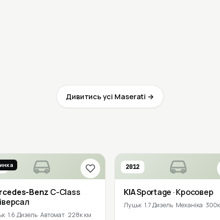
Дивитись усі Maserati →
инка
6
2012
rcedes-Benz
C-Class
KIA
Sportage
· Кросовер
ніверсал
Луцьк
1.7 Дизель
Механіка
300к
ьк
1.6 Дизель
Автомат
228к км