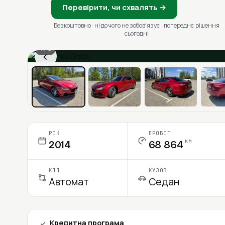
Перевірити, чи схвалять →
Безкоштовно · ні до чого не зобовʼязує · попереднє рішення
сьогодні
1 / 6
‹
Ціна в місяць
РІК
ПРОБІГ
км
2014
68 864
КПП
КУЗОВ
Автомат
Седан
Кредитна програма