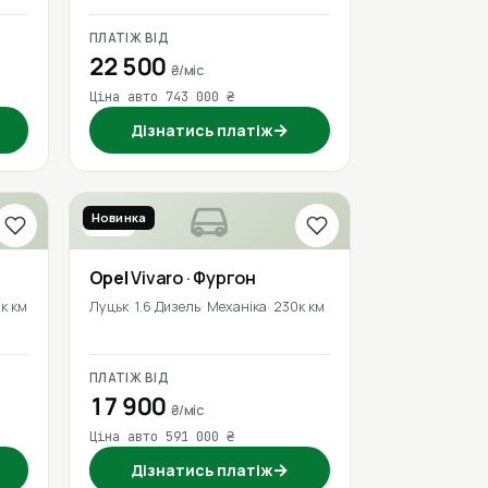
ПЛАТІЖ ВІД
22 500
₴/міс
Ціна авто 743 000 ₴
→
Дізнатись платіж
Новинка
2016
Opel
Vivaro
· Фургон
к км
Луцьк
1.6 Дизель
Механіка
230к км
ПЛАТІЖ ВІД
17 900
₴/міс
Ціна авто 591 000 ₴
→
Дізнатись платіж