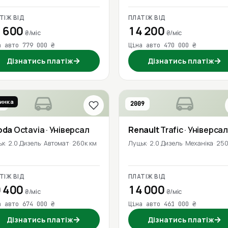
ТІЖ ВІД
ПЛАТІЖ ВІД
 600
14 200
₴/міс
₴/міс
а авто 779 000 ₴
Ціна авто 470 000 ₴
→
→
Дізнатись платіж
Дізнатись платіж
инка
0
2009
oda
Octavia
· Універсал
Renault
Trafic
· Універсал
ьк
2.0 Дизель
Автомат
260к км
Луцьк
2.0 Дизель
Механіка
250
ТІЖ ВІД
ПЛАТІЖ ВІД
 400
14 000
₴/міс
₴/міс
а авто 674 000 ₴
Ціна авто 461 000 ₴
→
→
Дізнатись платіж
Дізнатись платіж