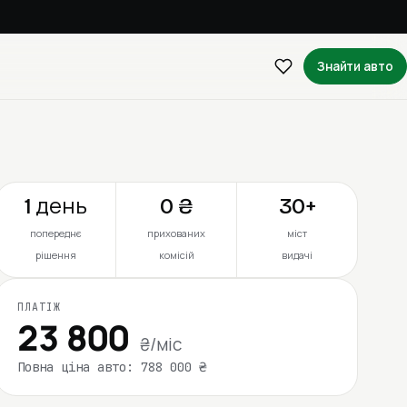
Знайти авто
1 день
0 ₴
30+
попереднє
прихованих
міст
рішення
комісій
видачі
ПЛАТІЖ
23 800
₴/міс
Повна ціна авто: 788 000 ₴