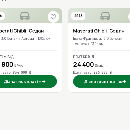
6
2016
serati
Ghibli
· Седан
Maserati
Ghibli
· Седан
3.0 Бензин
Автомат
130к км
Івано-Франківськ
3.0 Бензин
Автомат
134к км
ТІЖ ВІД
ПЛАТІЖ ВІД
 800
24 400
₴/міс
₴/міс
а авто 854 000 ₴
Ціна авто 806 000 ₴
→
→
Дізнатись платіж
Дізнатись платіж