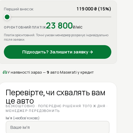
119 000 ₴ (15%)
Перший внесок
23 800
₴/міс
ОРІЄНТОВНИЙ ПЛАТІЖ
Платіж орієнтовний. Точні умови менеджер розрахує індивідуально
після заявки.
Підходить? Залишити заявку →
У наявності зараз —
9
авто Maserati у кредит
Перевірте, чи схвалять вам
це авто
БЕЗКОШТОВНО · ПОПЕРЕДНЄ РІШЕННЯ ТОГО Ж ДНЯ ·
МЕНЕДЖЕР ПЕРЕДЗВОНИТЬ
Ім'я
(необов'язково)