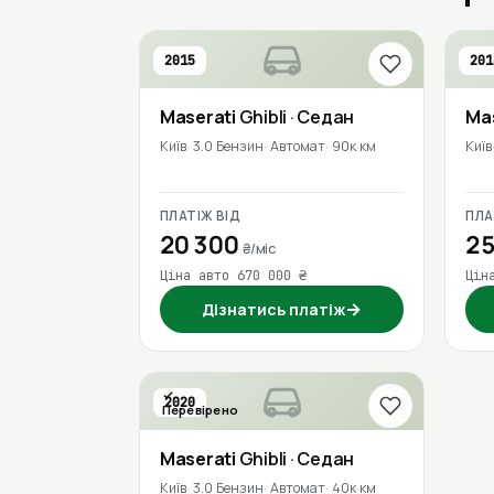
2015
201
Maserati
Ghibli
· Седан
Ma
Київ
3.0 Бензин
Автомат
90к км
Київ
ПЛАТІЖ ВІД
ПЛА
20 300
25
₴/міс
Ціна авто 670 000 ₴
Цін
→
Дізнатись платіж
2020
Перевірено
Maserati
Ghibli
· Седан
Київ
3.0 Бензин
Автомат
40к км