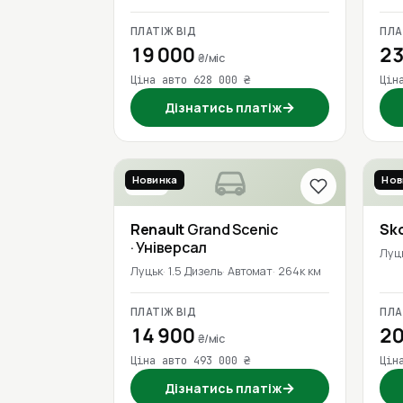
ПЛАТІЖ ВІД
ПЛА
19 000
23
₴/міс
Ціна авто 628 000 ₴
Цін
→
Дізнатись платіж
Новинка
Нов
2016
202
Renault
Grand Scenic
Sk
· Універсал
Луц
Луцьк
1.5 Дизель
Автомат
264к км
ПЛАТІЖ ВІД
ПЛА
14 900
20
₴/міс
Ціна авто 493 000 ₴
Цін
→
Дізнатись платіж