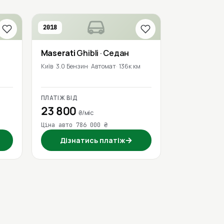
2018
Maserati
Ghibli
· Седан
Київ
3.0 Бензин
Автомат
136к км
ПЛАТІЖ ВІД
23 800
₴/міс
Ціна авто 786 000 ₴
→
Дізнатись платіж