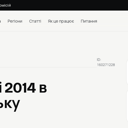
омісій
а
Регіони
Статті
Як це працює
Питання
ID:
160271228
i 2014
в
ьку