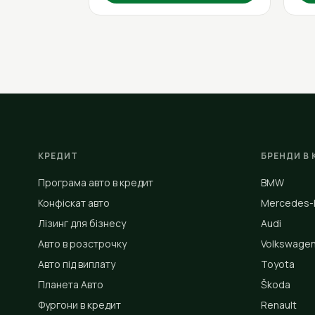
КРЕДИТ
БРЕНДИ В 
Програма авто в кредит
BMW
Конфіскат авто
Mercedes-
Лізинг для бізнесу
Audi
Авто в розстрочку
Volkswage
Авто під виплату
Toyota
Планета Авто
Škoda
Фургони в кредит
Renault