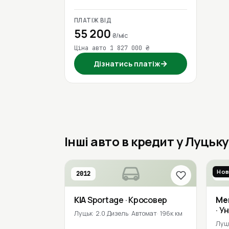
ПЛАТІЖ ВІД
55 200
₴/міс
Ціна авто 1 827 000 ₴
→
Дізнатись платіж
Інші авто в кредит у Луцьку
Нов
2012
201
KIA
Sportage
· Кросовер
Me
· У
Луцьк
2.0 Дизель
Автомат
196к км
Луц