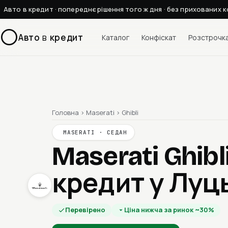
Авто в кредит · попереднє рішення того ж дня · без прихованих к
Авто
в
кредит
Каталог
Конфіскат
Розстрочк
Головна
›
Maserati
›
Ghibli
MASERATI · СЕДАН
Maserati Ghibl
кредит у Луц
Перевірено
Ціна нижча за ринок ~30%