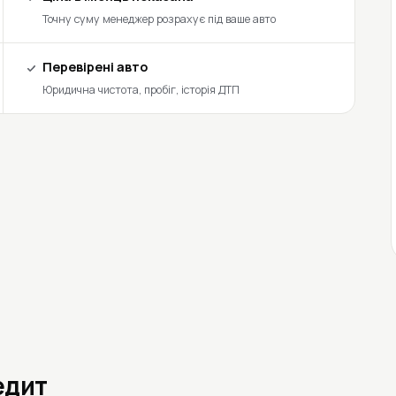
Точну суму менеджер розрахує під ваше авто
Перевірені авто
Юридична чистота, пробіг, історія ДТП
редит