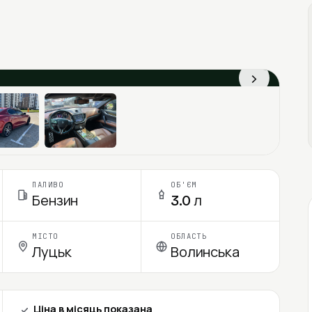
›
ПАЛИВО
ОБ'ЄМ
Бензин
3.0 л
МІСТО
ОБЛАСТЬ
Луцьк
Волинська
Ціна в місяць показана