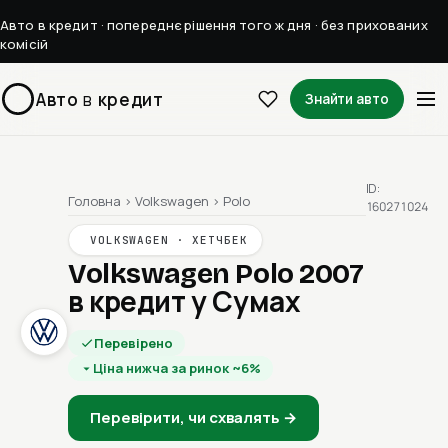
Авто в кредит · попереднє рішення того ж дня · без прихованих
комісій
Авто
в
кредит
Знайти авто
ID:
Головна
›
Volkswagen
›
Polo
160271024
VOLKSWAGEN · ХЕТЧБЕК
Volkswagen Polo 2007
в кредит у Сумах
Перевірено
Ціна нижча за ринок ~6%
Перевірити, чи схвалять →