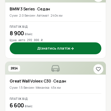
BMW
3 Series
· Седан
Суми
2.0 Бензин
Автомат
240к км
ПЛАТІЖ ВІД
8 900
₴/міс
Ціна авто 292 000 ₴
Дізнатись платіж
→
2014
Great Wall
Voleex C30
· Седан
Суми
1.5 Бензин
Механіка
45к км
ПЛАТІЖ ВІД
6 600
₴/міс