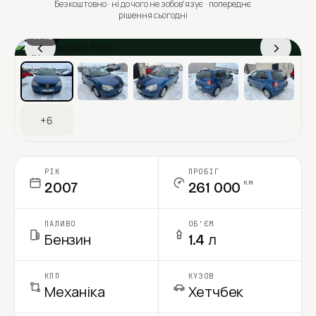
Безкоштовно · ні до чого не зобовʼязує · попереднє
рішення сьогодні
1 / 13
‹
›
Ціна в місяць
+6
РІК
ПРОБІГ
км
2007
261 000
ПАЛИВО
ОБ'ЄМ
Бензин
1.4 л
КПП
КУЗОВ
Механіка
Хетчбек