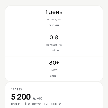
1 день
попереднє
рішення
0 ₴
прихованих
комісій
30+
міст
видачі
ПЛАТІЖ
5 200
₴/міс
Повна ціна авто: 170 000 ₴