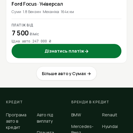
Ford
Focus
· Універсал
Суми
1.8 Бензин
Механіка
164к км
ПЛАТІЖ ВІД
7 500
₴/міс
Ціна авто 247 000 ₴
Дізнатись платіж
→
Більше авто у Сумах →
КРЕДИТ
БРЕНДИ В КРЕДИТ
Програма
Авто під
BMW
Renault
авто в
виплату
Mercedes-
Hyundai
кредит
Планета
Benz