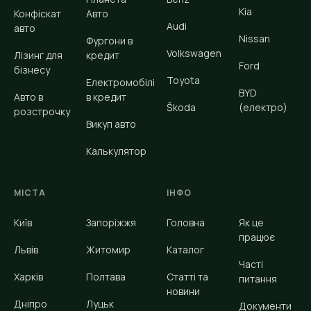
Kia
Конфіскат
Авто
Audi
авто
Nissan
Фургони в
Volkswagen
Лізинг для
кредит
Ford
бізнесу
Toyota
Електромобілі
BYD
Авто в
в кредит
Škoda
(електро)
розстрочку
Викуп авто
Калькулятор
МІСТА
ІНФО
Київ
Запоріжжя
Головна
Як це
працює
Львів
Житомир
Каталог
Часті
Харків
Полтава
Статті та
питання
новини
Дніпро
Луцьк
Документи