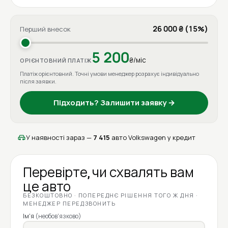
26 000 ₴ (15%)
Перший внесок
5 200
₴/міс
ОРІЄНТОВНИЙ ПЛАТІЖ
Платіж орієнтовний. Точні умови менеджер розрахує індивідуально
після заявки.
Підходить? Залишити заявку →
У наявності зараз —
7 415
авто Volkswagen у кредит
Перевірте, чи схвалять вам
це авто
БЕЗКОШТОВНО · ПОПЕРЕДНЄ РІШЕННЯ ТОГО Ж ДНЯ ·
МЕНЕДЖЕР ПЕРЕДЗВОНИТЬ
Ім'я
(необов'язково)