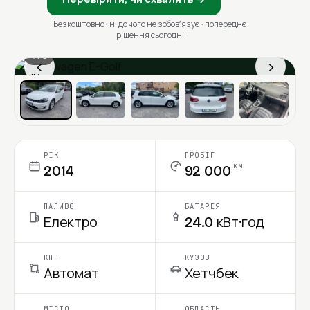
Безкоштовно · ні до чого не зобовʼязує · попереднє
рішення сьогодні
1 / 6
‹
›
Ціна в місяць
РІК
ПРОБІГ
км
2014
92 000
ПАЛИВО
БАТАРЕЯ
Електро
24.0 кВт·год
КПП
КУЗОВ
Автомат
Хетчбек
МІСТО
ОБЛАСТЬ