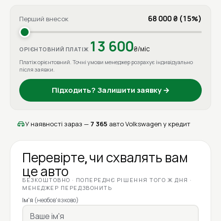
68 000 ₴ (15%)
Перший внесок
13 600
₴/міс
ОРІЄНТОВНИЙ ПЛАТІЖ
Платіж орієнтовний. Точні умови менеджер розрахує індивідуально
після заявки.
Підходить? Залишити заявку →
У наявності зараз —
7 365
авто Volkswagen у кредит
Перевірте, чи схвалять вам
це авто
БЕЗКОШТОВНО · ПОПЕРЕДНЄ РІШЕННЯ ТОГО Ж ДНЯ ·
МЕНЕДЖЕР ПЕРЕДЗВОНИТЬ
Ім'я
(необов'язково)