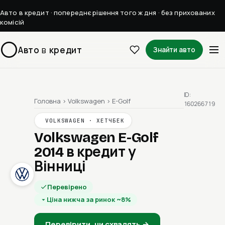
Авто в кредит · попереднє рішення того ж дня · без прихованих
комісій
Авто
в
кредит
Знайти авто
ID:
Головна
›
Volkswagen
›
E-Golf
160266719
VOLKSWAGEN · ХЕТЧБЕК
Volkswagen E-Golf
2014
в кредит у
Вінниці
Перевірено
Ціна нижча за ринок ~8%
Перевірити, чи схвалять →