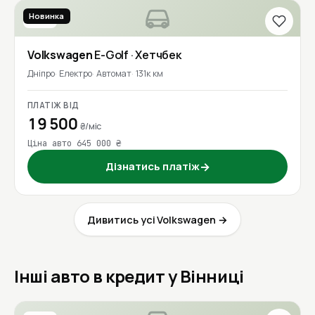
Новинка
2020
Volkswagen
E-Golf
· Хетчбек
Дніпро
Електро
Автомат
131к км
ПЛАТІЖ ВІД
19 500
₴/міс
Ціна авто 645 000 ₴
Дізнатись платіж
→
Дивитись усі Volkswagen →
Інші авто в кредит у Вінниці