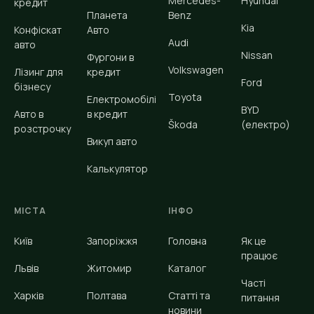
Mercedes-
Hyundai
кредит
Планета
Benz
Kia
Конфіскат
Авто
Audi
авто
Nissan
Фургони в
Volkswagen
Лізинг для
кредит
Ford
бізнесу
Toyota
Електромобілі
BYD
Авто в
в кредит
Škoda
(електро)
розстрочку
Викуп авто
Калькулятор
МІСТА
ІНФО
Київ
Запоріжжя
Головна
Як це
працює
Львів
Житомир
Каталог
Часті
Харків
Полтава
Статті та
питання
новини