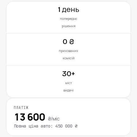
1 день
попереднє
рішення
0 ₴
прихованих
комісій
30+
міст
видачі
ПЛАТІЖ
13 600
₴/міс
Повна ціна авто: 450 000 ₴