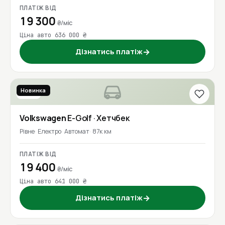
ПЛАТІЖ ВІД
19 300
₴/міс
Ціна авто 636 000 ₴
Дізнатись платіж
→
Новинка
2020
Volkswagen
E-Golf
· Хетчбек
Рівне
Електро
Автомат
87к км
ПЛАТІЖ ВІД
19 400
₴/міс
Ціна авто 641 000 ₴
Дізнатись платіж
→