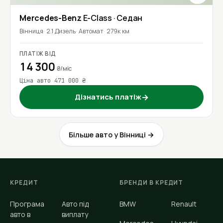
Mercedes-Benz
E-Class
· Седан
Вінниця
2.1 Дизель
Автомат
279к км
ПЛАТІЖ ВІД
14 300
₴/міс
Ціна авто 471 000 ₴
Дізнатись платіж
→
Більше авто у Вінниці →
КРЕДИТ
БРЕНДИ В КРЕДИТ
Програма
Авто під
BMW
Renault
авто в
виплату