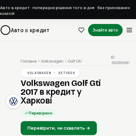
Авто в кредит · попереднє рішення того ж дня · без прихованих
комісій
Авто
в
кредит
Знайти авто
ID:
Головна
›
Volkswagen
›
Golf Gti
160265581
VOLKSWAGEN · ХЕТЧБЕК
Volkswagen Golf Gti
2017
в кредит у
Харкові
Перевірено
Перевірити, чи схвалять →