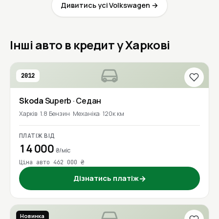
Дивитись усі Volkswagen →
Інші авто в кредит у Харкові
2012
Skoda
Superb
· Седан
Харків
1.8 Бензин
Механіка
120к км
ПЛАТІЖ ВІД
14 000
₴/міс
Ціна авто 462 000 ₴
Дізнатись платіж
→
Новинка
2019