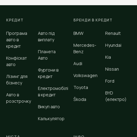
КРЕДИТ
БРЕНДИ В КРЕДИТ
Програма
Авто під
BMW
Renault
авто в
виплату
Mercedes-
Hyundai
кредит
Планета
Benz
Kia
Конфіскат
Авто
Audi
авто
Nissan
Фургони в
Volkswagen
Лізинг для
кредит
Ford
бізнесу
Toyota
Електромобілі
BYD
Авто в
в кредит
Škoda
(електро)
розстрочку
Викуп авто
Калькулятор
МІСТА
ІНФО