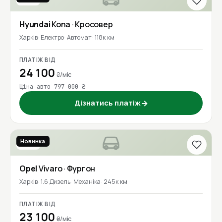
Hyundai
Kona
· Кросовер
Харків
Електро
Автомат
118к км
ПЛАТІЖ ВІД
24 100
₴/міс
Ціна авто 797 000 ₴
Дізнатись платіж
→
Новинка
2018
Opel
Vivaro
· Фургон
Харків
1.6 Дизель
Механіка
245к км
ПЛАТІЖ ВІД
23 100
₴/міс