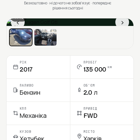
Безкоштовно · ні до чого не зобовʼязує · попереднє
рішення сьогодні
1 / 13
‹
›
Ціна в місяць
РІК
ПРОБІГ
км
2017
135 000
ПАЛИВО
ОБ'ЄМ
Бензин
2.0 л
КПП
ПРИВІД
Механіка
FWD
КУЗОВ
МІСТО
Хетчбек
Харків