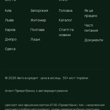
Київ
Запоріжжя
Головна
Як це
працює
Львів
Житомир
Каталог
Часті
Харків
Полтава
Статті та
питання
новини
Дніпро
Луцьк
Документи
Одеса
© 2026 Авто в кредит · ціна в місяць · 30+ міст України
Агент ПриватБанку з автокредитування
Цей сайт не є офіційним сайтом АТ КБ «ПриватБанк». Ми — незалежний
партнер із підбору авто в кредит: заявку передаємо банку-партнеру,