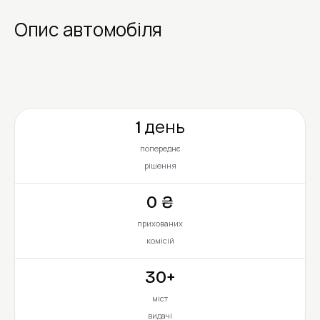
Опис автомобіля
1 день
попереднє
рішення
0 ₴
прихованих
комісій
30+
міст
видачі