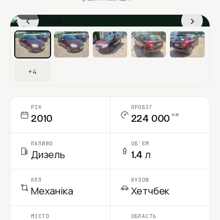
1 / 11
‹
›
Ціна в місяць
+4
РІК
ПРОБІГ
км
2010
224 000
ПАЛИВО
ОБ'ЄМ
Дизель
1.4 л
КПП
КУЗОВ
Механіка
Хетчбек
МІСТО
ОБЛАСТЬ