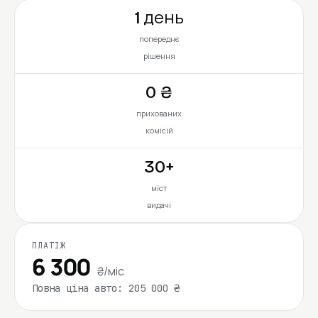
1 день
попереднє
рішення
0 ₴
прихованих
комісій
30+
міст
видачі
ПЛАТІЖ
6 300
₴/міс
Повна ціна авто: 205 000 ₴