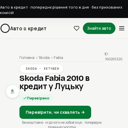
Авто в кредит · попереднє рішення того ж дня · без прихованих
комісій
Авто
в
кредит
Знайти авто
ID:
Головна
›
Skoda
›
Fabia
160265320
SKODA · ХЕТЧБЕК
Skoda Fabia 2010
в
кредит у Луцьку
Перевірено
Перевірити, чи схвалять →
Безкоштовно · ні до чого не зобовʼязує · попереднє
рішення сьогодні