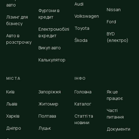
Audi
авто
Nissan
Фургони в
Volkswagen
Лізинг для
кредит
Ford
бізнесу
Toyota
Електромобілі
BYD
Авто в
в кредит
Škoda
(електро)
розстрочку
Викуп авто
Калькулятор
МІСТА
ІНФО
Київ
Запоріжжя
Головна
Як це
працює
Львів
Житомир
Каталог
Часті
Харків
Полтава
Статті та
питання
новини
Дніпро
Луцьк
Документи