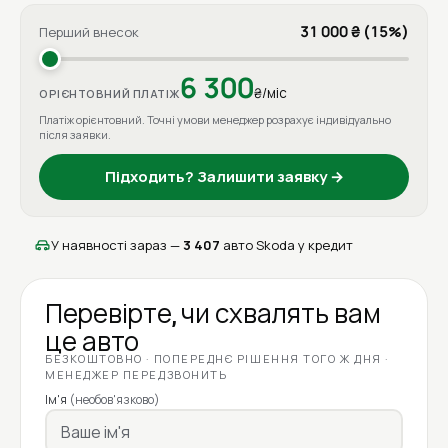
31 000 ₴ (15%)
Перший внесок
6 300
₴/міс
ОРІЄНТОВНИЙ ПЛАТІЖ
Платіж орієнтовний. Точні умови менеджер розрахує індивідуально
після заявки.
Підходить? Залишити заявку →
У наявності зараз —
3 407
авто Skoda у кредит
Перевірте, чи схвалять вам
це авто
БЕЗКОШТОВНО · ПОПЕРЕДНЄ РІШЕННЯ ТОГО Ж ДНЯ ·
МЕНЕДЖЕР ПЕРЕДЗВОНИТЬ
Ім'я
(необов'язково)