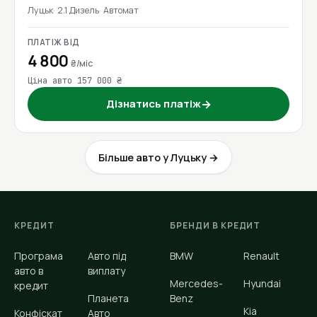
Луцьк
2.1 Дизель
Автомат
ПЛАТІЖ ВІД
4 800
₴/міс
Ціна авто 157 000 ₴
Дізнатись платіж
→
Більше авто у Луцьку →
КРЕДИТ
БРЕНДИ В КРЕДИТ
Програма
Авто під
BMW
Renault
авто в
виплату
Mercedes-
Hyundai
кредит
Планета
Benz
Kia
Конфіскат
Авто