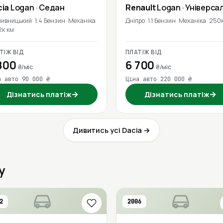
cia
Logan
· Седан
Renault
Logan
· Універса
пивницький
1.4 Бензин
Механіка
Дніпро
1.1 Бензин
Механіка
250к
2к км
ТІЖ ВІД
ПЛАТІЖ ВІД
800
6 700
₴/міс
₴/міс
а авто 90 000 ₴
Ціна авто 220 000 ₴
→
→
Дізнатись платіж
Дізнатись платіж
Дивитись усі Dacia →
у
2
2006