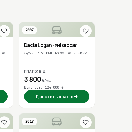
2007
Dacia
Logan
· Універсал
іка
Суми
1.6 Бензин
Механіка
200к км
ПЛАТІЖ ВІД
3 800
₴/міс
Ціна авто 124 000 ₴
→
Дізнатись платіж
2017