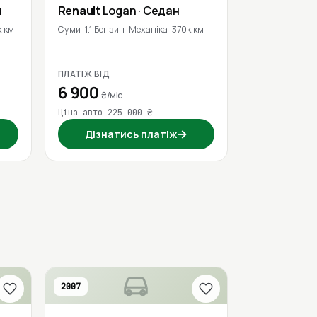
л
Renault
Logan
· Седан
 км
Суми
1.1 Бензин
Механіка
370к км
ПЛАТІЖ ВІД
6 900
₴/міс
Ціна авто 225 000 ₴
→
Дізнатись платіж
2007