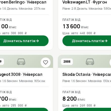
roen
Berlingo
· Універсал
Volkswagen
LT
· Фургон
е
1.6 Дизель
Механіка
237к км
Рівне
2.8 Дизель
Механіка
580к
ТІЖ ВІД
ПЛАТІЖ ВІД
100
13 600
₴/міс
₴/міс
а авто 300 000 ₴
Ціна авто 448 000 ₴
→
→
Дізнатись платіж
Дізнатись платіж
9
2008
ugeot
3008
· Універсал
Skoda
Octavia
· Універса
е
1.6 Бензин
Механіка
165к км
Рівне
1.6 Бензин
Механіка
130к 
ТІЖ ВІД
ПЛАТІЖ ВІД
700
8 200
₴/міс
₴/міс
а авто 285 000 ₴
Ціна авто 269 000 ₴