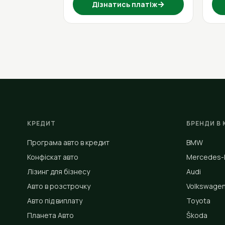
→
Дізнатись платіж
КРЕДИТ
БРЕНДИ В 
Програма авто в кредит
BMW
Конфіскат авто
Mercedes-
Лізинг для бізнесу
Audi
Авто в розстрочку
Volkswage
Авто під виплату
Toyota
Планета Авто
Škoda