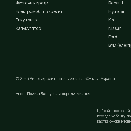
Фургони в кредит
Renault
Електромобілі в кредит
Hyundai
Викуп авто
Kia
Калькулятор
Nissan
Ford
BYD
(елект
© 2026 Авто в кредит · ціна в місяць · 30+ міст України
Агент ПриватБанку з автокредитування
Цей сайт не є офіці
передаємо банку-па
картках — орієнтовн