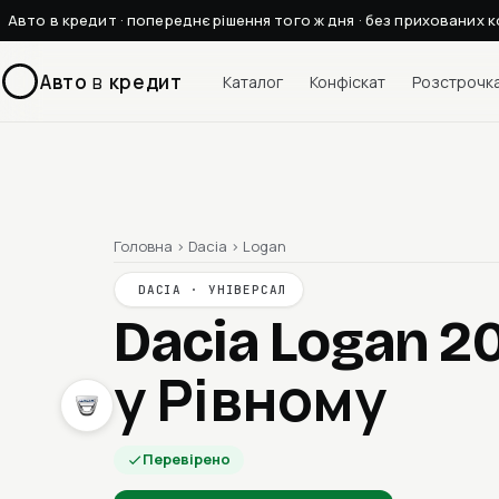
Авто в кредит · попереднє рішення того ж дня · без прихованих к
Авто
в
кредит
Каталог
Конфіскат
Розстрочк
Головна
›
Dacia
›
Logan
DACIA · УНІВЕРСАЛ
Dacia Logan 
у Рівному
Перевірено