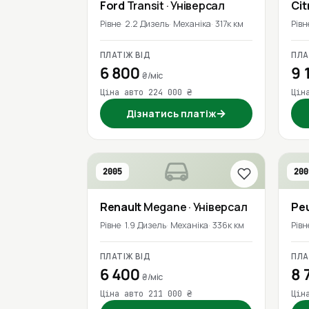
Ford
Transit
· Універсал
Cit
Рівне
2.2 Дизель
Механіка
317к км
Рівн
ПЛАТІЖ ВІД
ПЛА
6 800
9 
₴/міс
Ціна авто 224 000 ₴
Цін
→
Дізнатись платіж
2005
200
Renault
Megane
· Універсал
Pe
Рівне
1.9 Дизель
Механіка
336к км
Рівн
ПЛАТІЖ ВІД
ПЛА
6 400
8 
₴/міс
Ціна авто 211 000 ₴
Цін