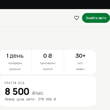
Знайти авто
1 день
0 ₴
30+
попереднє
прихованих
міст
рішення
комісій
видачі
ПЛАТІЖ ВІД
8 500
₴/міс
Повна ціна авто: 278 000 ₴