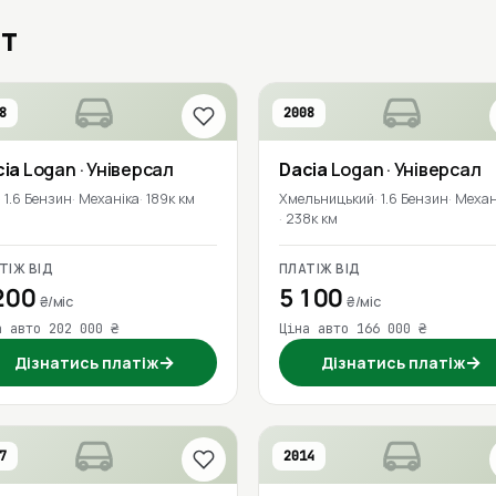
ит
8
2008
cia
Logan
· Універсал
Dacia
Logan
· Універсал
1.6 Бензин
Механіка
189к км
Хмельницький
1.6 Бензин
Механ
238к км
ТІЖ ВІД
ПЛАТІЖ ВІД
200
5 100
₴/міс
₴/міс
а авто 202 000 ₴
Ціна авто 166 000 ₴
→
→
Дізнатись платіж
Дізнатись платіж
7
2014