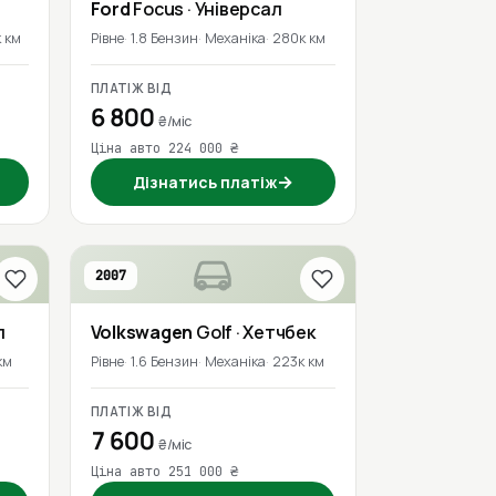
Ford
Focus
· Універсал
 км
Рівне
1.8 Бензин
Механіка
280к км
ПЛАТІЖ ВІД
6 800
₴/міс
Ціна авто 224 000 ₴
→
Дізнатись платіж
2007
л
Volkswagen
Golf
· Хетчбек
км
Рівне
1.6 Бензин
Механіка
223к км
ПЛАТІЖ ВІД
7 600
₴/міс
Ціна авто 251 000 ₴