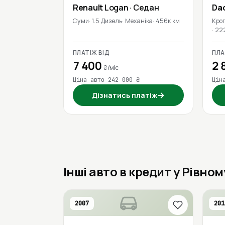
Renault
Logan
· Седан
Da
Суми
1.5 Дизель
Механіка
456к км
Кро
22
ПЛАТІЖ ВІД
ПЛА
7 400
2 
₴/міс
Ціна авто 242 000 ₴
Цін
→
Дізнатись платіж
Інші авто в кредит у Рівном
2007
201