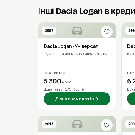
Інші Dacia Logan в кред
2007
200
Dacia
Logan
· Універсал
Da
Суми
1.6 Бензин
Механіка
270к км
Київ
ПЛАТІЖ ВІД
ПЛА
5 300
6 
₴/міс
Ціна авто 175 000 ₴
Цін
→
Дізнатись платіж
2013
200