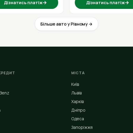
→
→
Дізнатись платіж
Дізнатись платіж
Більше авто у Рівному →
КРЕДИТ
МІСТА
Київ
Benz
Львів
Харків
n
Дніпро
Одеса
Запоріжжя