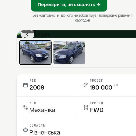
Перевірити, чи схвалять →
Безкоштовно · ні до чого не зобовʼязує · попереднє рішення
сьогодні
1 / 13
‹
Ціна в місяць
РІК
ПРОБІГ
км
2009
190 000
КПП
ПРИВІД
Механіка
FWD
ОБЛАСТЬ
Рівненська