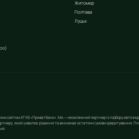
Житомир
Полтава
Луцьк
ро)
йним сайтом АТ КБ «ПриватБанк». Ми — незалежний партнер із підбору авто в кр
ртнеру, який ухвалює рішення та визначає остаточні умови кредитування. Пла
ий.