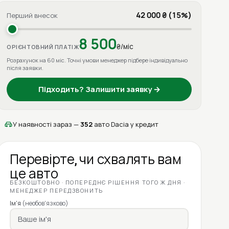
42 000 ₴ (15%)
Перший внесок
8 500
₴/міс
ОРІЄНТОВНИЙ ПЛАТІЖ
Розрахунок на 60 міс. Точні умови менеджер підбере індивідуально
після заявки.
Підходить? Залишити заявку →
У наявності зараз —
352
авто Dacia у кредит
Перевірте, чи схвалять вам
це авто
БЕЗКОШТОВНО · ПОПЕРЕДНЄ РІШЕННЯ ТОГО Ж ДНЯ ·
МЕНЕДЖЕР ПЕРЕДЗВОНИТЬ
Ім'я
(необов'язково)