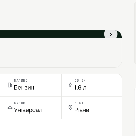
›
ПАЛИВО
ОБ'ЄМ
Бензин
1.6 л
КУЗОВ
МІСТО
Універсал
Рівне