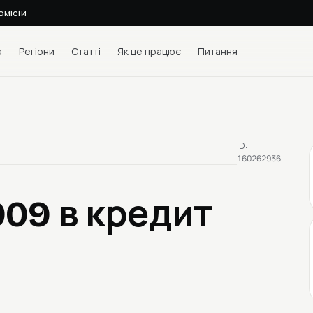
омісій
а
Регіони
Статті
Як це працює
Питання
ID:
160262936
2009
в кредит