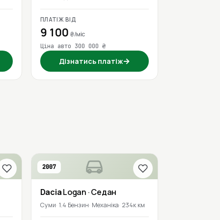
ПЛАТІЖ ВІД
9 100
₴/міс
Ціна авто 300 000 ₴
→
Дізнатись платіж
2007
Dacia
Logan
· Седан
Суми
1.4 Бензин
Механіка
234к км