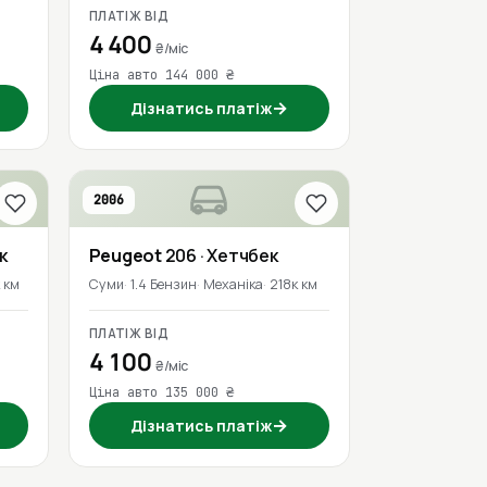
ПЛАТІЖ ВІД
4 400
₴/міс
Ціна авто 144 000 ₴
→
Дізнатись платіж
2006
к
Peugeot
206
· Хетчбек
 км
Суми
1.4 Бензин
Механіка
218к км
ПЛАТІЖ ВІД
4 100
₴/міс
Ціна авто 135 000 ₴
→
Дізнатись платіж