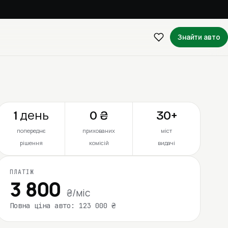
Знайти авто
1 день
0 ₴
30+
попереднє
прихованих
міст
рішення
комісій
видачі
ПЛАТІЖ
3 800
₴/міс
Повна ціна авто: 123 000 ₴