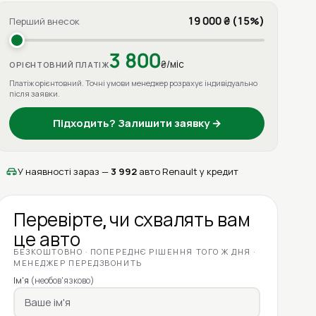
19 000 ₴ (15%)
Перший внесок
3 800
₴/міс
ОРІЄНТОВНИЙ ПЛАТІЖ
Платіж орієнтовний. Точні умови менеджер розрахує індивідуально
після заявки.
Підходить? Залишити заявку →
У наявності зараз —
3 992
авто Renault у кредит
Перевірте, чи схвалять вам
це авто
БЕЗКОШТОВНО · ПОПЕРЕДНЄ РІШЕННЯ ТОГО Ж ДНЯ ·
МЕНЕДЖЕР ПЕРЕДЗВОНИТЬ
Ім'я
(необов'язково)