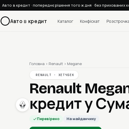
Авто в кредит · попереднє рішення того ж дня · без прихованих к
Авто
в
кредит
Каталог
Конфіскат
Розстрочк
Головна
›
Renault
›
Megane
RENAULT · ХЕТЧБЕК
Renault Mega
кредит у Сум
Перевірено
На майданчику