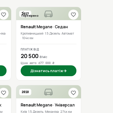
2017
Перевірено
Renault
Megane
· Седан
ніка
Кропивницький
1.5 Дизель
Автомат
104к км
ПЛАТІЖ ВІД
20 500
₴/міс
Ціна авто 677 000 ₴
→
Дізнатись платіж
2010
к
Renault
Megane
· Універсал
км
Київ
1.5 Дизель
Механіка
274к км