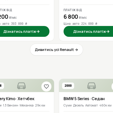
ТІЖ ВІД
ПЛАТІЖ ВІД
200
6 800
₴/міс
₴/міс
а авто 303 000 ₴
Ціна авто 224 000 ₴
→
→
Дізнатись платіж
Дізнатись платіж
Дивитись усі Renault →
8
2000
ery
Kimo
· Хетчбек
BMW
5 Series
· Седан
и
1.3 Бензин
Механіка
29к км
Суми
Дизель
Автомат
460к км