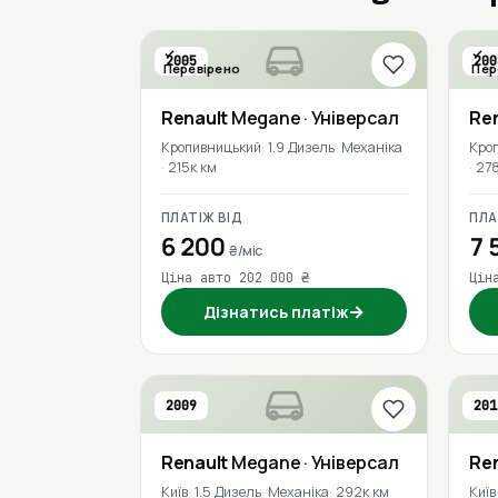
2005
200
Перевірено
Пер
Renault
Megane
· Універсал
Re
Кропивницький
1.9 Дизель
Механіка
Кро
215к км
27
ПЛАТІЖ ВІД
ПЛА
6 200
7 
₴/міс
Ціна авто 202 000 ₴
Цін
→
Дізнатись платіж
2009
201
Renault
Megane
· Універсал
Re
Київ
1.5 Дизель
Механіка
292к км
Київ