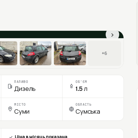
›
+6
ПАЛИВО
ОБ'ЄМ
Дизель
1.5 л
МІСТО
ОБЛАСТЬ
Суми
Сумська
Ціна в місяць показана