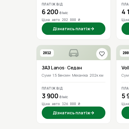
ПЛАТІЖ ВІД
ПЛА
6 200
4 
₴/міс
Ціна авто 202 000 ₴
Цін
→
Дізнатись платіж
2012
200
ЗАЗ
Lanos
· Седан
Vo
Суми
1.5 Бензин
Механіка
202к км
Сум
ПЛАТІЖ ВІД
ПЛА
3 900
5 
₴/міс
Ціна авто 126 000 ₴
Цін
→
Дізнатись платіж