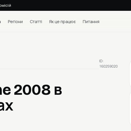
омісій
а
Регіони
Статті
Як це працює
Питання
ID:
160259020
ne 2008
в
ах