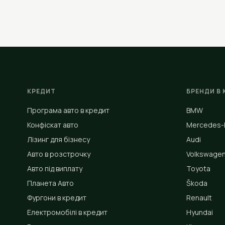
КРЕДИТ
БРЕНДИ В 
Програма авто в кредит
BMW
Конфіскат авто
Mercedes-
Лізинг для бізнесу
Audi
Авто в розстрочку
Volkswage
Авто під виплату
Toyota
Планета Авто
Škoda
Фургони в кредит
Renault
Електромобілі в кредит
Hyundai