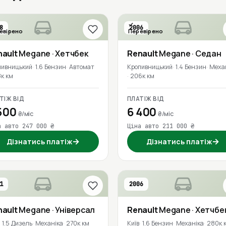
8
2006
евірено
Перевірено
nault
Megane
· Хетчбек
Renault
Megane
· Седан
пивницький
1.6 Бензин
Автомат
Кропивницький
1.4 Бензин
Меха
8к км
206к км
ТІЖ ВІД
ПЛАТІЖ ВІД
500
6 400
₴/міс
₴/міс
а авто 247 000 ₴
Ціна авто 211 000 ₴
→
→
Дізнатись платіж
Дізнатись платіж
1
2006
nault
Megane
· Універсал
Renault
Megane
· Хетчбе
1.5 Дизель
Механіка
270к км
Київ
1.6 Бензин
Механіка
280к 