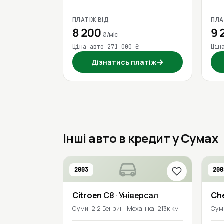
ПЛАТІЖ ВІД
ПЛА
8 200
9 
₴/міс
Ціна авто 271 000 ₴
Цін
→
Дізнатись платіж
Інші авто в кредит у Сумах
2003
200
Citroen
C8
· Універсал
Ch
Суми
2.2 Бензин
Механіка
213к км
Сум