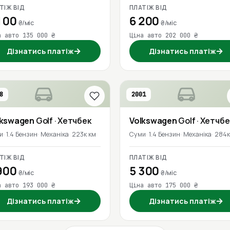
ТІЖ ВІД
ПЛАТІЖ ВІД
100
6 200
₴/міс
₴/міс
а авто 135 000 ₴
Ціна авто 202 000 ₴
→
→
Дізнатись платіж
Дізнатись платіж
8
2001
lkswagen
Golf
· Хетчбек
Volkswagen
Golf
· Хетчбе
и
1.4 Бензин
Механіка
223к км
Суми
1.4 Бензин
Механіка
284к
ТІЖ ВІД
ПЛАТІЖ ВІД
900
5 300
₴/міс
₴/міс
а авто 193 000 ₴
Ціна авто 175 000 ₴
→
→
Дізнатись платіж
Дізнатись платіж