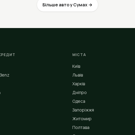
Більше авто у Сумах →
КРЕДИТ
МІСТА
Київ
Benz
Львів
Харків
n
Дніпро
Одеса
Запоріжжя
Житомир
Полтава