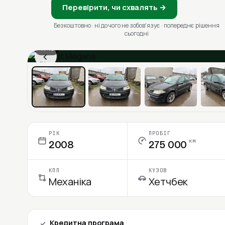
Перевірити, чи схвалять →
Безкоштовно · ні до чого не зобовʼязує · попереднє рішення
сьогодні
1 / 13
‹
Ціна в місяць
РІК
ПРОБІГ
км
2008
275 000
КПП
КУЗОВ
Механіка
Хетчбек
Кредитна програма