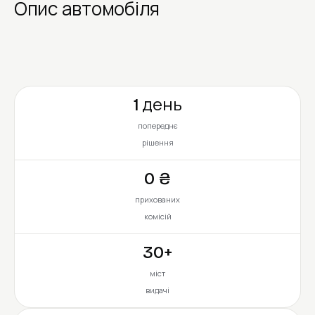
Опис автомобіля
1 день
попереднє
рішення
0 ₴
прихованих
комісій
30+
міст
видачі