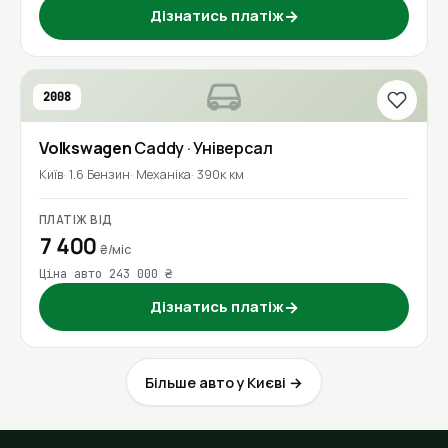
Дізнатись платіж
→
2008
Volkswagen
Caddy
· Універсал
Київ
1.6 Бензин
Механіка
390к км
ПЛАТІЖ ВІД
7 400
₴/міс
Ціна авто 243 000 ₴
Дізнатись платіж
→
Більше авто у Києві →