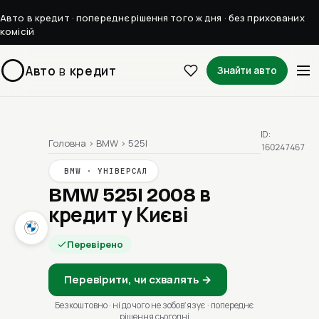
Авто в кредит · попереднє рішення того ж дня · без прихованих
комісій
Авто
в
кредит
Знайти авто
ID:
Головна
›
BMW
›
525I
160247467
BMW · УНІВЕРСАЛ
BMW 525I 2008
в
кредит у Києві
Перевірено
Перевірити, чи схвалять →
Безкоштовно · ні до чого не зобовʼязує · попереднє
рішення сьогодні