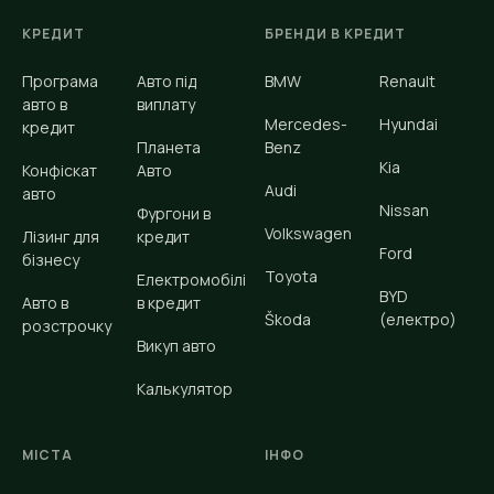
КРЕДИТ
БРЕНДИ В КРЕДИТ
Програма
Авто під
BMW
Renault
авто в
виплату
Mercedes-
Hyundai
кредит
Планета
Benz
Kia
Конфіскат
Авто
Audi
авто
Nissan
Фургони в
Volkswagen
Лізинг для
кредит
Ford
бізнесу
Toyota
Електромобілі
BYD
Авто в
в кредит
Škoda
(електро)
розстрочку
Викуп авто
Калькулятор
МІСТА
ІНФО