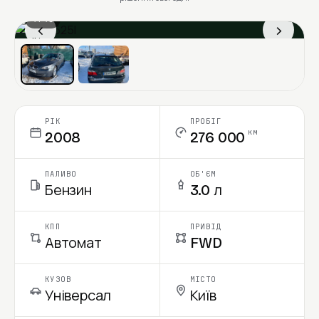
1 / 13
‹
›
Ціна в місяць
РІК
ПРОБІГ
км
2008
276 000
ПАЛИВО
ОБ'ЄМ
Бензин
3.0 л
КПП
ПРИВІД
Автомат
FWD
КУЗОВ
МІСТО
Універсал
Київ