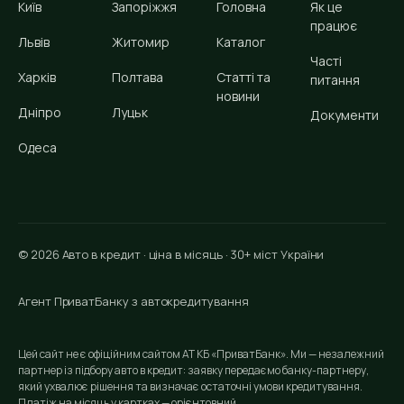
Київ
Запоріжжя
Головна
Як це
працює
Львів
Житомир
Каталог
Часті
Харків
Полтава
Статті та
питання
новини
Дніпро
Луцьк
Документи
Одеса
© 2026 Авто в кредит · ціна в місяць · 30+ міст України
Агент ПриватБанку з автокредитування
Цей сайт не є офіційним сайтом АТ КБ «ПриватБанк». Ми — незалежний
партнер із підбору авто в кредит: заявку передаємо банку-партнеру,
який ухвалює рішення та визначає остаточні умови кредитування.
Платіж на місяць у картках — орієнтовний.