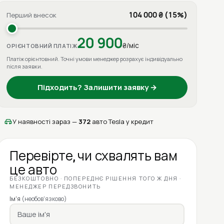
104 000 ₴ (15%)
Перший внесок
20 900
₴/міс
ОРІЄНТОВНИЙ ПЛАТІЖ
Платіж орієнтовний. Точні умови менеджер розрахує індивідуально
після заявки.
Підходить? Залишити заявку →
У наявності зараз —
372
авто Tesla у кредит
Перевірте, чи схвалять вам
це авто
БЕЗКОШТОВНО · ПОПЕРЕДНЄ РІШЕННЯ ТОГО Ж ДНЯ ·
МЕНЕДЖЕР ПЕРЕДЗВОНИТЬ
Ім'я
(необов'язково)