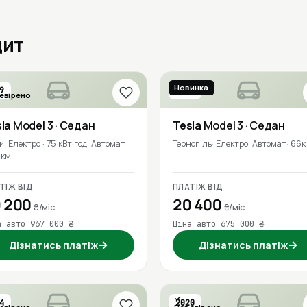
дит
Новинка
9
2021
евірено
la
Model 3
· Седан
Tesla
Model 3
· Седан
и
Електро · 75 кВт·год
Автомат
Тернопіль
Електро
Автомат
66к
 км
ТІЖ ВІД
ПЛАТІЖ ВІД
 200
20 400
₴/міс
₴/міс
а авто 967 000 ₴
Ціна авто 675 000 ₴
→
→
Дізнатись платіж
Дізнатись платіж
4
2020