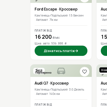
Перевірено
Ford
Escape
· Кросовер
Aud
Кам'янець-Подільський
1.5 Бензин
Кам
Автомат
71к км
Ав
ПЛАТІЖ ВІД
ПЛА
16 200
15
₴/міс
Ціна авто 536 000 ₴
Цін
→
Дізнатись платіж
Нов
2013
201
Перевірено
Пер
Audi
Q7
· Кросовер
Aud
Кам'янець-Подільський
3.0 Дизель
Кам
Автомат
140к км
Ав
ПЛАТІЖ ВІД
ПЛА