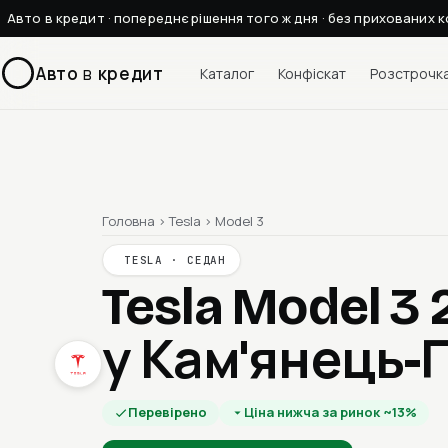
Авто в кредит · попереднє рішення того ж дня · без прихованих к
Авто
в
кредит
Каталог
Конфіскат
Розстрочк
Головна
›
Tesla
›
Model 3
TESLA · СЕДАН
Tesla Model 3
у Кам'янець-
Перевірено
Ціна нижча за ринок ~13%