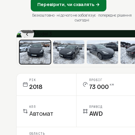
Перевірити, чи схвалять →
Безкоштовно · ні до чого не зобовʼязує · попереднє рішення
сьогодні
1 / 13
‹
Ціна в місяць
РІК
ПРОБІГ
км
2018
73 000
КПП
ПРИВІД
Автомат
AWD
ОБЛАСТЬ