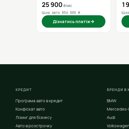
25 900
19
₴/міс
Ціна авто 856 000 ₴
Цін
→
Дізнатись платіж
КРЕДИТ
БРЕНДИ В 
Програма авто в кредит
BMW
Конфіскат авто
Mercedes-
Лізинг для бізнесу
Audi
Авто в розстрочку
Volkswage