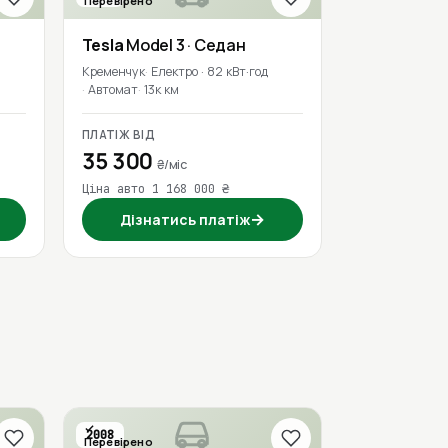
Перевірено
Tesla
Model 3
· Седан
Кременчук
Електро · 82 кВт·год
Автомат
13к км
ПЛАТІЖ ВІД
35 300
₴/міс
Ціна авто 1 168 000 ₴
→
Дізнатись платіж
2008
Перевірено