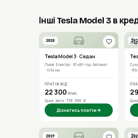
Інші Tesla Model 3 в кре
2020
201
Пер
Tesla
Model 3
· Седан
Tes
Львів
Електро · 81 кВт·год
Автомат
Сум
143к км
81к
ПЛАТІЖ ВІД
ПЛА
22 300
29
₴/міс
Ціна авто 738 000 ₴
Цін
→
Дізнатись платіж
2019
202