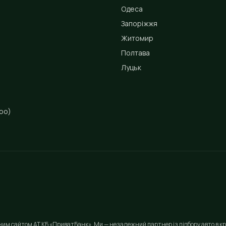
Одеса
Запоріжжя
Житомир
Полтава
Луцьк
ро)
йним сайтом АТ КБ «ПриватБанк». Ми — незалежний партнер із підбору авто в кр