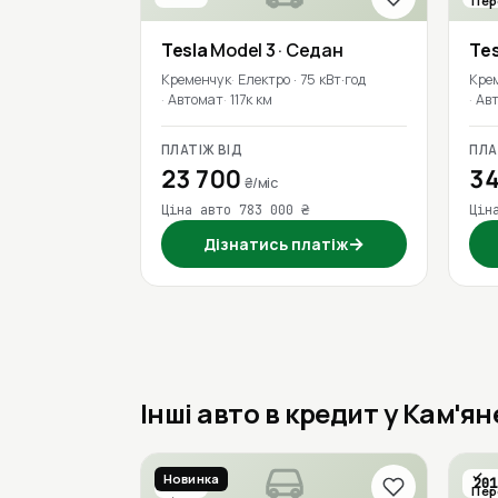
Пер
Tesla
Model 3
· Седан
Tes
Кременчук
Електро · 75 кВт·год
Кре
Автомат
117к км
Ав
ПЛАТІЖ ВІД
ПЛА
23 700
34
₴/міс
Ціна авто 783 000 ₴
Цін
→
Дізнатись платіж
Інші авто в кредит у Кам'я
Новинка
2019
201
Пер