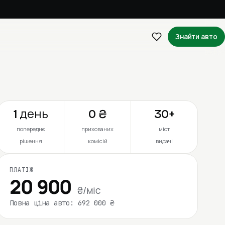
Знайти авто
1 день
0 ₴
30+
попереднє
прихованих
міст
рішення
комісій
видачі
ПЛАТІЖ
20 900
₴/міс
Повна ціна авто: 692 000 ₴