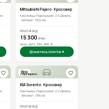
Mitsubishi
Pajero
· Кросовер
ин
Кам'янець-Подільський
2.5 Дизель
Автомат
192к км
ПЛАТІЖ ВІД
15 300
₴/міс
Ціна авто 506 000 ₴
→
Дізнатись платіж
2012
Перевірено
KIA
Sorento
· Кросовер
ль
Кам'янець-Подільський
2.2 Дизель
Автомат
178к км
ПЛАТІЖ ВІД