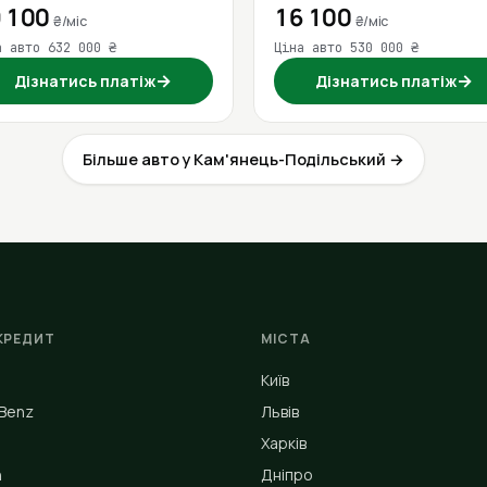
 100
16 100
₴/міс
₴/міс
а авто 632 000 ₴
Ціна авто 530 000 ₴
→
→
Дізнатись платіж
Дізнатись платіж
Більше авто у Кам'янець-Подільський →
КРЕДИТ
МІСТА
Київ
Benz
Львів
Харків
n
Дніпро