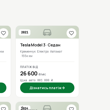
2021
Tesla
Model 3
· Седан
 км
Кременчук
Електро
Автомат
155к км
ПЛАТІЖ ВІД
26 600
₴/міс
Ціна авто 881 000 ₴
→
Дізнатись платіж
2024