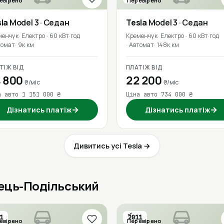
евірено
Перевірено
la
Model 3
· Седан
Tesla
Model 3
· Седан
менчук
Електро · 60 кВт·год
Кременчук
Електро · 60 кВт·год
томат
9к км
Автомат
148к км
ТІЖ ВІД
ПЛАТІЖ ВІД
 800
22 200
₴/міс
₴/міс
а авто 1 151 000 ₴
Ціна авто 734 000 ₴
→
→
Дізнатись платіж
Дізнатись платіж
Дивитись усі Tesla →
нець-Подільський
1
2011
евірено
Перевірено