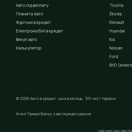
Авто під виплату
Toyota
Планета Авто
Škoda
Фургони в кредит
Renault
Електромобілі в кредит
Hyundai
Викуп авто
Kia
Калькулятор
Nissan
Ford
BYD
(елект
© 2026 Авто в кредит · ціна в місяць · 30+ міст України
Агент ПриватБанку з автокредитування
Цей сайт не є офіці