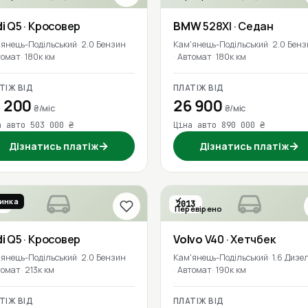
i
Q5
· Кросовер
BMW
528XI
· Седан
'янець-Подільський
2.0 Бензин
Кам'янець-Подільський
2.0 Бенз
томат
180к км
Автомат
180к км
ТІЖ ВІД
ПЛАТІЖ ВІД
 200
26 900
₴/міс
₴/міс
а авто 503 000 ₴
Ціна авто 890 000 ₴
→
→
Дізнатись платіж
Дізнатись платіж
инка
6
2013
Перевірено
евірено
i
Q5
· Кросовер
Volvo
V40
· Хетчбек
'янець-Подільський
2.0 Бензин
Кам'янець-Подільський
1.6 Дизе
томат
213к км
Автомат
190к км
ТІЖ ВІД
ПЛАТІЖ ВІД