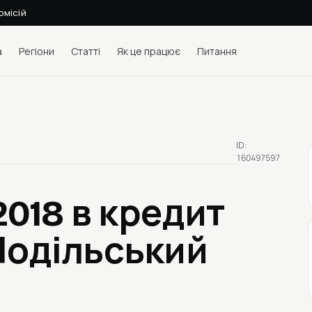
омісій
а
Регіони
Статті
Як це працює
Питання
ID:
160497597
 2018
в кредит
Подільський