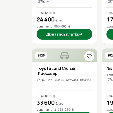
215к км
217
ПЛАТІЖ ВІД
ПЛА
24 400
17
₴/міс
Ціна авто 806 000 ₴
Цін
→
Дізнатись платіж
2010
201
Toyota
Land Cruiser
Ni
· Кросовер
Крив
77к
Кривий Ріг
Бензин
Автомат
185к км
ПЛАТІЖ ВІД
ПЛА
33 600
19
₴/міс
Ціна авто 1 112 000 ₴
Цін