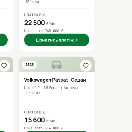
184к км
ПЛАТІЖ ВІД
22 500
₴/міс
Ціна авто 745 000 ₴
→
Дізнатись платіж
2015
Volkswagen
Passat
· Седан
Кривий Ріг
1.8 Бензин
Автомат
230к км
ПЛАТІЖ ВІД
15 600
₴/міс
Ціна авто 514 000 ₴