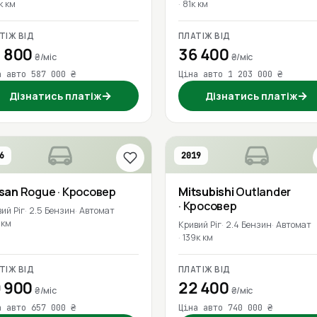
к км
81к км
ТІЖ ВІД
ПЛАТІЖ ВІД
 800
36 400
₴/міс
₴/міс
а авто 587 000 ₴
Ціна авто 1 203 000 ₴
→
→
Дізнатись платіж
Дізнатись платіж
6
2019
ssan
Rogue
· Кросовер
Mitsubishi
Outlander
· Кросовер
ий Ріг
2.5 Бензин
Автомат
 км
Кривий Ріг
2.4 Бензин
Автомат
139к км
ТІЖ ВІД
ПЛАТІЖ ВІД
 900
22 400
₴/міс
₴/міс
а авто 657 000 ₴
Ціна авто 740 000 ₴