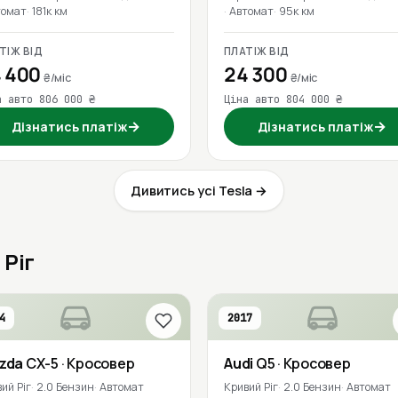
томат
181к км
Автомат
95к км
ТІЖ ВІД
ПЛАТІЖ ВІД
 400
24 300
₴/міс
₴/міс
а авто 806 000 ₴
Ціна авто 804 000 ₴
→
→
Дізнатись платіж
Дізнатись платіж
Дивитись усі Tesla →
 Ріг
4
2017
zda
CX-5
· Кросовер
Audi
Q5
· Кросовер
ий Ріг
2.0 Бензин
Автомат
Кривий Ріг
2.0 Бензин
Автомат