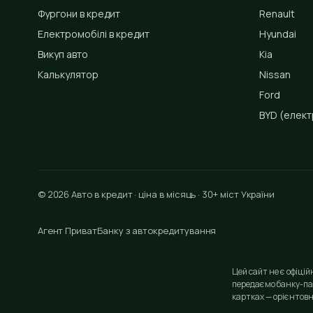
Фургони в кредит
Renault
Електромобілі в кредит
Hyundai
Викуп авто
Kia
Калькулятор
Nissan
Ford
BYD
(елект
© 2026 Авто в кредит · ціна в місяць · 30+ міст України
Агент ПриватБанку з автокредитування
Цей сайт не є офіці
передаємо банку-па
картках — орієнтовн