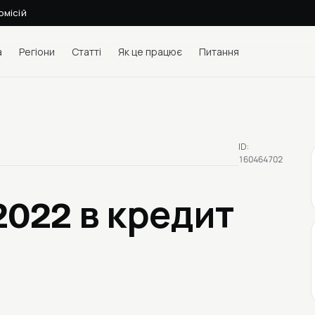
омісій
а
Регіони
Статті
Як це працює
Питання
ID:
160464702
 2022
в кредит