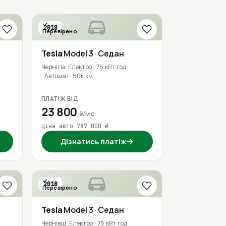
2018
Перевірено
Tesla
Model 3
· Седан
Чернігів
Електро · 75 кВт·год
Автомат
50к км
ПЛАТІЖ ВІД
23 800
₴/міс
Ціна авто 787 000 ₴
→
Дізнатись платіж
2018
Перевірено
Tesla
Model 3
· Седан
Чернівці
Електро · 75 кВт·год