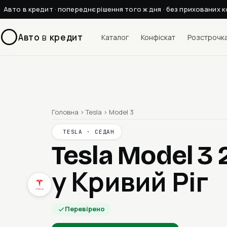
Авто в кредит · попереднє рішення того ж дня · без прихованих к
Авто
в
кредит
Каталог
Конфіскат
Розстрочк
Головна
›
Tesla
›
Model 3
TESLA · СЕДАН
Tesla Model 3
у Кривий Ріг
Перевірено