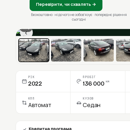
Перевірити, чи схвалять →
Безкоштовно · ні до чого не зобовʼязує · попереднє рішення
сьогодні
1 / 6
‹
Ціна в місяць
РІК
ПРОБІГ
км
2022
136 000
КПП
КУЗОВ
Автомат
Седан
Кредитна програма