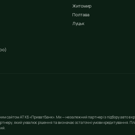
Житомир
Полтава
Луцьк
ро)
йним сайтом АТ КБ «ПриватБанк». Ми — незалежний партнер із підбору авто в кр
ртнеру, який ухвалює рішення та визначає остаточні умови кредитування. Пла
ий.