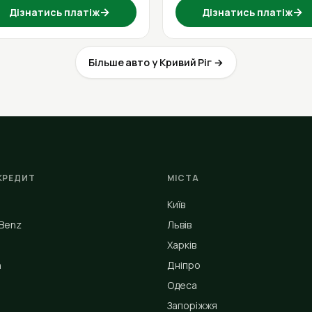
→
→
Дізнатись платіж
Дізнатись платіж
Більше авто у Кривий Ріг →
КРЕДИТ
МІСТА
Київ
Benz
Львів
Харків
n
Дніпро
Одеса
Запоріжжя