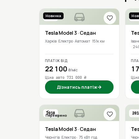
Новинка
Нов
2018
201
Tesla
Model 3
· Седан
Tes
Харків
Електро
Автомат
151к км
Іван
24
ПЛАТІЖ ВІД
ПЛА
22 100
17
₴/міс
Ціна авто 731 000 ₴
Цін
→
Дізнатись платіж
2018
201
Перевірено
Tesla
Model 3
· Седан
Tes
Чернігів
Електро · 75 кВт·год
Черн