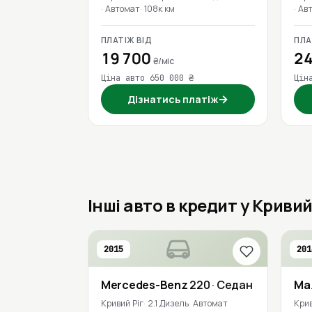
Автомат
108к км
Ав
ПЛАТІЖ ВІД
ПЛА
19 700
24
₴/міс
Ціна авто 650 000 ₴
Цін
→
Дізнатись платіж
Інші авто в кредит у Кривий
2015
201
Mercedes-Benz
220
· Седан
Ma
Кривий Ріг
2.1 Дизель
Автомат
Крив