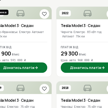
инка
9
2022
la
Model 3
· Седан
Tesla
Model 3
· Седан
о-Франківськ
Електро
Автомат
Чернігів
Електро · 83 кВт·год
0к км
Автомат
79к км
ТІЖ ВІД
ПЛАТІЖ ВІД
 900
29 300
₴/міс
₴/міс
а авто 591 000 ₴
Ціна авто 968 000 ₴
→
→
Дізнатись платіж
Дізнатись платіж
9
2018
la
Model 3
· Седан
Tesla
Model 3
· Седан
івці
Електро · 75 кВт·год
Чернівці
Електро · 75 кВт·год