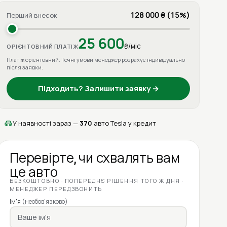
128 000 ₴ (15%)
Перший внесок
25 600
₴/міс
ОРІЄНТОВНИЙ ПЛАТІЖ
Платіж орієнтовний. Точні умови менеджер розрахує індивідуально
після заявки.
Підходить? Залишити заявку →
У наявності зараз —
370
авто Tesla у кредит
Перевірте, чи схвалять вам
це авто
БЕЗКОШТОВНО · ПОПЕРЕДНЄ РІШЕННЯ ТОГО Ж ДНЯ ·
МЕНЕДЖЕР ПЕРЕДЗВОНИТЬ
Ім'я
(необов'язково)