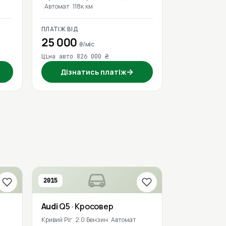
Автомат
118к км
ПЛАТІЖ ВІД
25 000
₴/міс
Ціна авто 826 000 ₴
→
Дізнатись платіж
2015
Audi
Q5
· Кросовер
Кривий Ріг
2.0 Бензин
Автомат