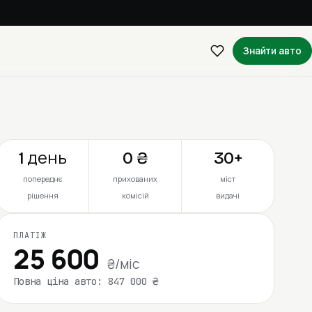
Знайти авто
1 день
0 ₴
30+
попереднє
прихованих
міст
рішення
комісій
видачі
ПЛАТІЖ
25 600
₴/міс
Повна ціна авто: 847 000 ₴