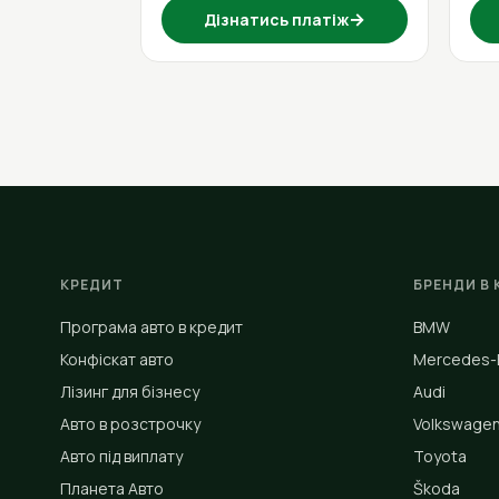
→
Дізнатись платіж
КРЕДИТ
БРЕНДИ В 
Програма авто в кредит
BMW
Конфіскат авто
Mercedes-
Лізинг для бізнесу
Audi
Авто в розстрочку
Volkswage
Авто під виплату
Toyota
Планета Авто
Škoda