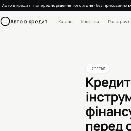
Авто в кредит · попереднє рішення того ж дня · без прихованих к
Авто
в
кредит
Каталог
Конфіскат
Розстрочк
СТАТЬИ
Кредит 
інстру
фінанс
перед 