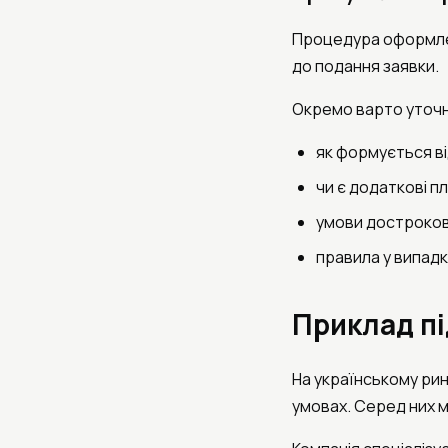
Процедура оформлен
до подання заявки.
Окремо варто уточ
як формується в
чи є додаткові п
умови достроко
правила у випад
Приклад пі
На українському рин
умовах. Серед них м