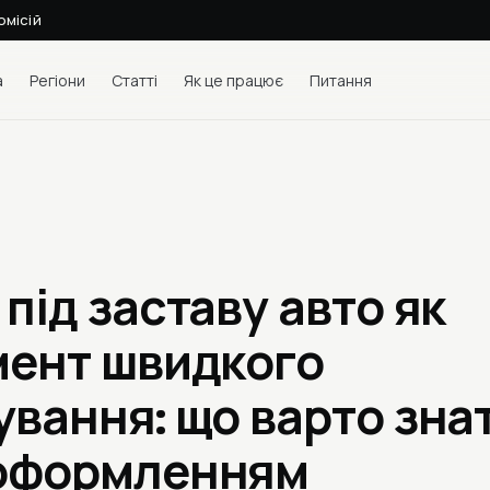
омісій
а
Регіони
Статті
Як це працює
Питання
під заставу авто як
мент швидкого
ування: що варто зна
оформленням