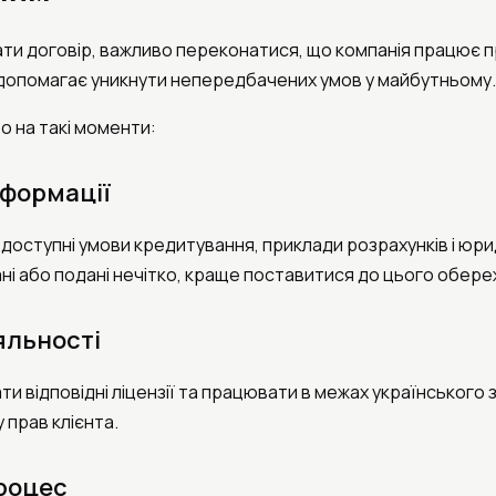
ати договір, важливо переконатися, що компанія працює п
 допомагає уникнути непередбачених умов у майбутньому.
о на такі моменти:
нформації
 доступні умови кредитування, приклади розрахунків і юр
ані або подані нечітко, краще поставитися до цього обере
яльності
ти відповідні ліцензії та працювати в межах українського
 прав клієнта.
роцес