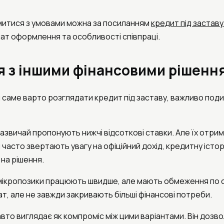
итися з умовами можна за посиланням
кредит під заставу
ат оформлення та особливості співпраці.
я з іншими фінансовими рішенн
 саме варто розглядати кредит під заставу, важливо под
зазвичай пропонують нижчі відсоткові ставки. Але їх отр
 часто звертають увагу на офіційний дохід, кредитну істор
 на рішення.
мікропозики працюють швидше, але мають обмеження по су
т, але не завжди закривають більші фінансові потреби.
авто виглядає як компроміс між цими варіантами. Він доз