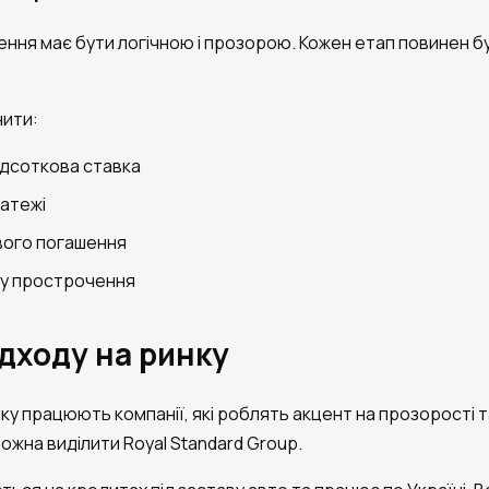
ня має бути логічною і прозорою. Кожен етап повинен б
нити:
ідсоткова ставка
латежі
вого погашення
ку прострочення
дходу на ринку
ку працюють компанії, які роблять акцент на прозорості т
ожна виділити Royal Standard Group.