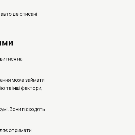
 авто
де описані
ями
ивитися на
имання може займати
ію та інші фактори,
мі. Вони підходять
воляє отримати