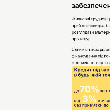
забезпече
Фінансові труднощі 
прийняти швидко, бе
розглядати альтерна
процедур.
Одним із таких ріше
фінансування під к
можливістю, варто р