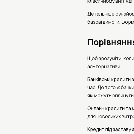
класичному вигляді.
Детальніше ознайом
базові вимоги, форм
Порівнянн
Щоб зрозуміти, коли
альтернативи.
Банківські кредити 
час. До того ж банки
які можуть вплинути
Онлайн кредити та 
для невеликих витра
Кредит під заставу 