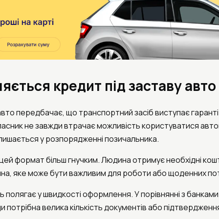
няється кредит під заставу авто
 авто передбачає, що транспортний засіб виступає гаран
власник не завжди втрачає можливість користуватися авто
лишається у розпорядженні позичальника.
 цей формат більш гнучким. Людина отримує необхідні кош
йна, яке може бути важливим для роботи або щоденних по
 полягає у швидкості оформлення. У порівнянні з банкам
и потрібна велика кількість документів або підтвердження