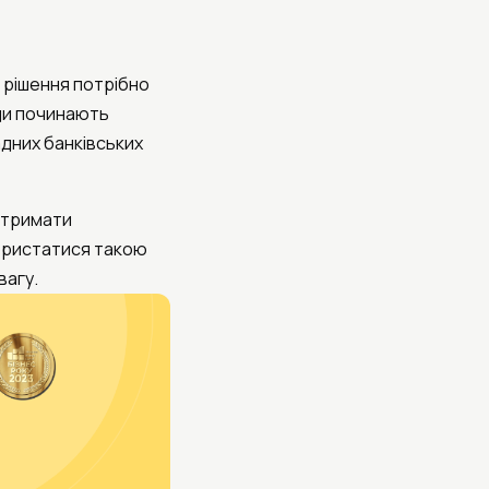
и рішення потрібно
юди починають
адних банківських
 отримати
користатися такою
вагу.