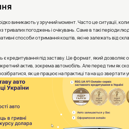
ння
рідко виникають у зручний момент. Часто це ситуації, кол
з тривалих погоджень і очікувань. Саме в такі періоди л
тивні способи отримання коштів, які не залежать від скл
нь є кредитування під заставу. Це формат, який дозволяє
онкретний актив, зокрема автомобіль. Але перед тим як с
озібратися, як це працює на практиці та на що звертати у