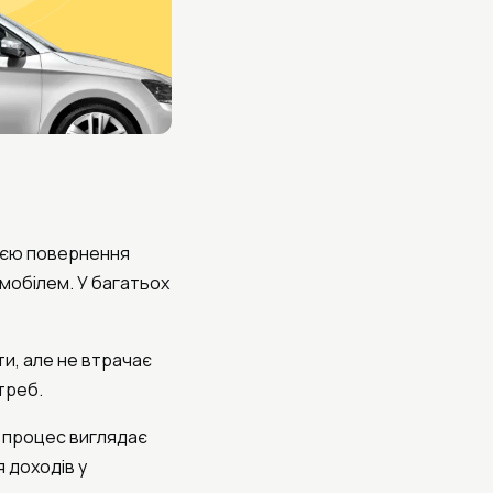
тією повернення
мобілем. У багатьох
ти, але не втрачає
треб.
и процес виглядає
 доходів у