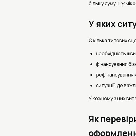
більшу суму, ніж мік
У яких сит
Є кілька типових сц
необхідність шв
фінансування бі
рефінансування к
ситуації, де важ
У кожному з цих вип
Як перевір
оформлен