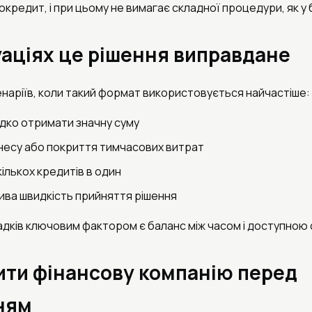
рокредит, і при цьому не вимагає складної процедури, як у 
уаціях це рішення виправдане
енаріїв, коли такий формат використовується найчастіше:
идко отримати значну суму
знесу або покриття тимчасових витрат
ількох кредитів в один
лива швидкість прийняття рішення
адків ключовим фактором є баланс між часом і доступною
ити фінансову компанію перед
ням