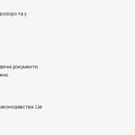
розоро та у
идичні документи.
жно.
 законодавства. Це