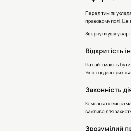
Перед тим як уклад
правовому полі. Це
Звернути увагу варт
Відкритість і
На сайті мають бути
Якщо ці дані прихов
Законність ді
Компанія повинна ма
важливо для захисту
Зрозумілий п