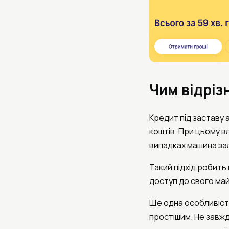
Чим відріз
Кредит під заставу
коштів. При цьому 
випадках машина за
Такий підхід робить
доступ до свого ма
Ще одна особливість
простішим. Не завжд