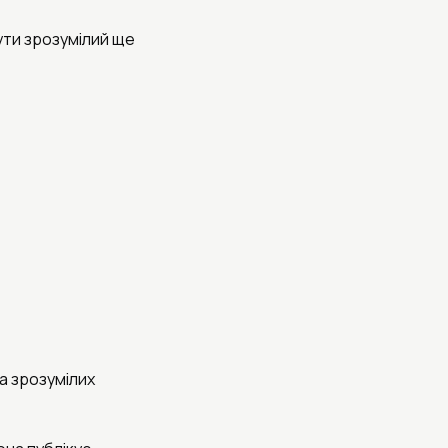
ути зрозумілий ще
а зрозумілих