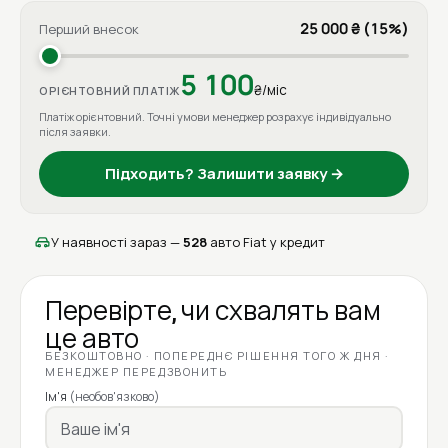
25 000 ₴ (15%)
Перший внесок
5 100
₴/міс
ОРІЄНТОВНИЙ ПЛАТІЖ
Платіж орієнтовний. Точні умови менеджер розрахує індивідуально
після заявки.
Підходить? Залишити заявку →
У наявності зараз —
528
авто Fiat у кредит
Перевірте, чи схвалять вам
це авто
БЕЗКОШТОВНО · ПОПЕРЕДНЄ РІШЕННЯ ТОГО Ж ДНЯ ·
МЕНЕДЖЕР ПЕРЕДЗВОНИТЬ
Ім'я
(необов'язково)