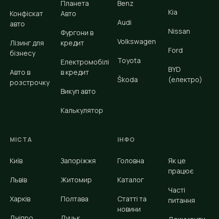
Планета
Benz
Kia
Конфіскат
Авто
Audi
авто
Nissan
Фургони в
Volkswagen
Лізинг для
кредит
Ford
бізнесу
Toyota
Електромобілі
BYD
Авто в
в кредит
Škoda
(електро)
розстрочку
Викуп авто
Калькулятор
МІСТА
ІНФО
Київ
Запоріжжя
Головна
Як це
працює
Львів
Житомир
Каталог
Часті
Харків
Полтава
Статті та
питання
новини
Дніпро
Луцьк