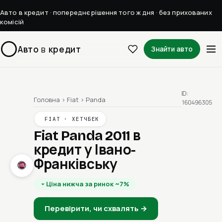
Авто в кредит · попереднє рішення того ж дня · без прихованих
комісій
Авто
в
кредит
Знайти авто
ID:
Головна
›
Fiat
›
Panda
160496305
FIAT · ХЕТЧБЕК
Fiat Panda 2011
в
кредит у Івано-
Франківську
Ціна нижча за ринок ~7%
Перевірити, чи схвалять →