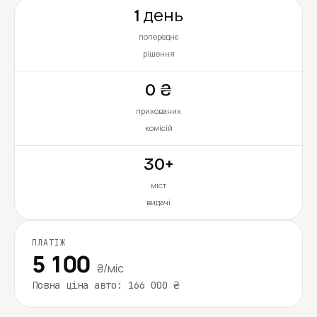
1 день
попереднє
рішення
0 ₴
прихованих
комісій
30+
міст
видачі
ПЛАТІЖ
5 100
₴/міс
Повна ціна авто: 166 000 ₴