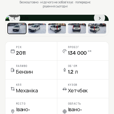
Безкоштовно · ні до чого не зобовʼязує · попереднє
рішення сьогодні
1 / 6
‹
›
Ціна в місяць
РІК
ПРОБІГ
км
2011
134 000
ПАЛИВО
ОБ'ЄМ
Бензин
1.2 л
КПП
КУЗОВ
Механіка
Хетчбек
МІСТО
ОБЛАСТЬ
Івано-
Івано-