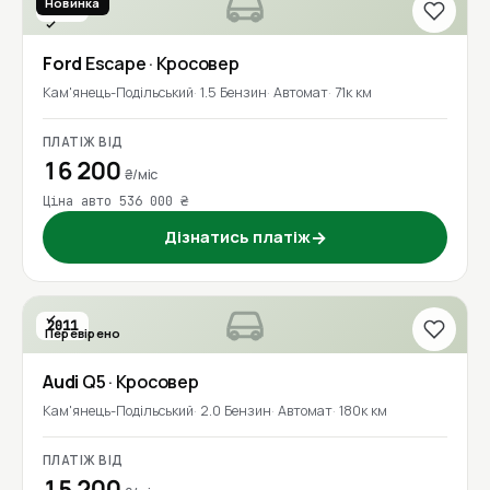
Новинка
2019
Перевірено
Ford
Escape
· Кросовер
Кам'янець-Подільський
1.5 Бензин
Автомат
71к км
ПЛАТІЖ ВІД
16 200
₴/міс
Ціна авто 536 000 ₴
Дізнатись платіж
→
2011
Перевірено
Audi
Q5
· Кросовер
Кам'янець-Подільський
2.0 Бензин
Автомат
180к км
ПЛАТІЖ ВІД
15 200