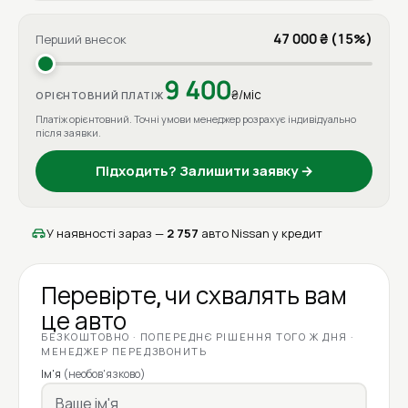
47 000 ₴ (15%)
Перший внесок
9 400
₴/міс
ОРІЄНТОВНИЙ ПЛАТІЖ
Платіж орієнтовний. Точні умови менеджер розрахує індивідуально
після заявки.
Підходить? Залишити заявку →
У наявності зараз —
2 757
авто Nissan у кредит
Перевірте, чи схвалять вам
це авто
БЕЗКОШТОВНО · ПОПЕРЕДНЄ РІШЕННЯ ТОГО Ж ДНЯ ·
МЕНЕДЖЕР ПЕРЕДЗВОНИТЬ
Ім'я
(необов'язково)