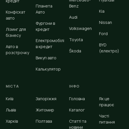
кредит
Планета
Benz
Kia
Конфіскат
Авто
Audi
авто
Nissan
Фургони в
Volkswagen
Лізинг для
кредит
Ford
бізнесу
Toyota
Електромобілі
BYD
Авто в
в кредит
Škoda
(електро)
розстрочку
Викуп авто
Калькулятор
МІСТА
ІНФО
Київ
Запоріжжя
Головна
Як це
працює
Львів
Житомир
Каталог
Часті
Харків
Полтава
Статті та
питання
новини