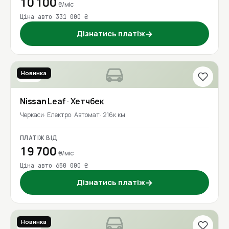
10 100
₴/міс
Ціна авто 331 000 ₴
Дізнатись платіж
→
Новинка
2021
Nissan
Leaf
· Хетчбек
Черкаси
Електро
Автомат
216к км
ПЛАТІЖ ВІД
19 700
₴/міс
Ціна авто 650 000 ₴
Дізнатись платіж
→
Новинка
2016