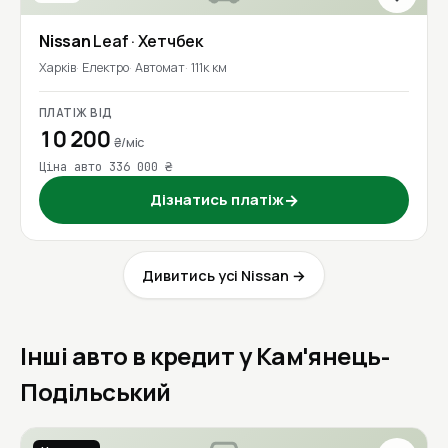
Nissan
Leaf
· Хетчбек
Харків
Електро
Автомат
111к км
ПЛАТІЖ ВІД
10 200
₴/міс
Ціна авто 336 000 ₴
Дізнатись платіж
→
Дивитись усі Nissan →
Інші авто в кредит у Кам'янець-
Подільський