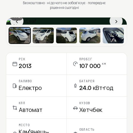
Безкоштовно · ні до чого не зобовʼязує · попереднє
рішення сьогодні
1 / 6
‹
›
Ціна в місяць
РІК
ПРОБІГ
км
2013
107 000
ПАЛИВО
БАТАРЕЯ
Електро
24.0 кВт·год
КПП
КУЗОВ
Автомат
Хетчбек
МІСТО
ОБЛАСТЬ
Кам'янець-