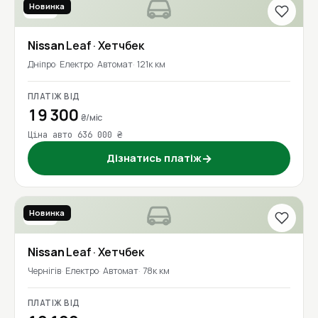
Новинка
2019
Nissan
Leaf
· Хетчбек
Дніпро
Електро
Автомат
121к км
ПЛАТІЖ ВІД
19 300
₴/міс
Ціна авто 636 000 ₴
Дізнатись платіж
→
Новинка
2016
Nissan
Leaf
· Хетчбек
Чернігів
Електро
Автомат
78к км
ПЛАТІЖ ВІД