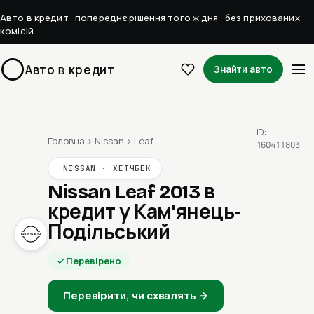
Авто в кредит · попереднє рішення того ж дня · без прихованих
комісій
Авто
в
кредит
Знайти авто
ID:
Головна
›
Nissan
›
Leaf
160411803
NISSAN · ХЕТЧБЕК
Nissan Leaf 2013
в
кредит у Кам'янець-
Подільський
Перевірено
Перевірити, чи схвалять →