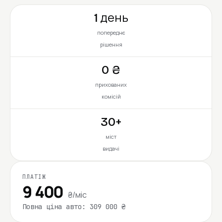
1 день
попереднє
рішення
0 ₴
прихованих
комісій
30+
міст
видачі
ПЛАТІЖ
9 400
₴/міс
Повна ціна авто: 309 000 ₴