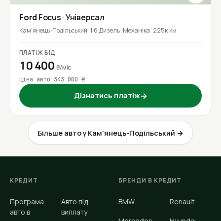
Ford
Focus
· Універсал
Кам'янець-Подільський
1.6 Дизель
Механіка
225к км
ПЛАТІЖ ВІД
10 400
₴/міс
Ціна авто 343 000 ₴
Дізнатись платіж
→
Більше авто у Кам'янець-Подільський →
КРЕДИТ
БРЕНДИ В КРЕДИТ
Програма
Авто під
BMW
Renault
авто в
виплату
Mercedes-
Hyundai