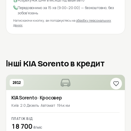
Розрахунок ціни в місяць під ваше авто
Передзвонимо за 15 хв (9:00–20:00) — безкоштовно, без
зобов'язань
Натискаючи кнопку, ви погоджуєтесь на
обробку персональних
даних
.
Інші KIA Sorento в кредит
2012
KIA
Sorento
· Кросовер
Київ
2.0 Дизель
Автомат
194к км
ПЛАТІЖ ВІД
18 700
₴/міс