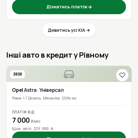
Дізнатись платіж
→
Дивитись усі KIA →
Інші авто в кредит у Рівному
2010
Opel
Astra
· Універсал
Рівне
1.7 Дизель
Механіка
258к км
ПЛАТІЖ ВІД
7 000
₴/міс
Ціна авто 229 000 ₴