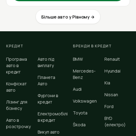
Більше авто у Рівному →
КРЕДИТ
БРЕНДИ В КРЕДИТ
Програма
Авто під
BMW
Renault
авто в
виплату
Mercedes-
Hyundai
кредит
Планета
Benz
Kia
Конфіскат
Авто
Audi
авто
Nissan
Фургони в
Volkswagen
Лізинг для
кредит
Ford
бізнесу
Toyota
Електромобілі
BYD
Авто в
в кредит
Škoda
(електро)
розстрочку
Викуп авто