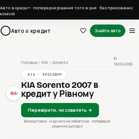
Авто в кредит · попереднє рішення того ж дня · без прихованих
комісій
Авто
в
кредит
Знайти авто
ID:
Головна
›
KIA
›
Sorento
160342286
KIA · КРОСОВЕР
KIA Sorento 2007
в
кредит у Рівному
Перевірити, чи схвалять →
Безкоштовно · ні до чого не зобовʼязує · попереднє
рішення сьогодні
1 / 1