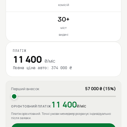
комісій
30+
міст
видачі
ПЛАТІЖ
11 400
₴/міс
Повна ціна авто: 374 000 ₴
57 000 ₴ (15%)
Перший внесок
11 400
₴/міс
ОРІЄНТОВНИЙ ПЛАТІЖ
Платіж орієнтовний. Точні умови менеджер розрахує індивідуально
після заявки.