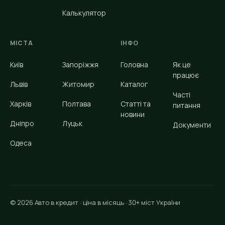
Калькулятор
МІСТА
ІНФО
Київ
Запоріжжя
Головна
Як це
працює
Львів
Житомир
Каталог
Часті
Харків
Полтава
Статті та
питання
новини
Дніпро
Луцьк
Документи
Одеса
© 2026 Авто в кредит · ціна в місяць · 30+ міст України