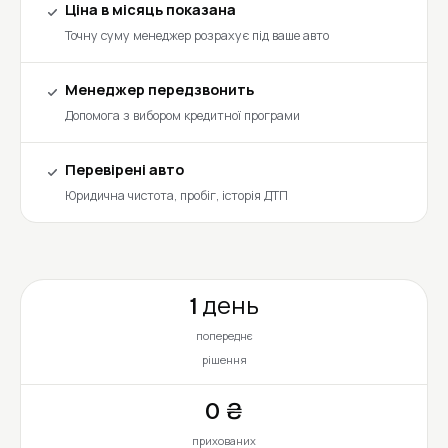
Ціна в місяць показана
Точну суму менеджер розрахує під ваше авто
Менеджер передзвонить
Допомога з вибором кредитної програми
Перевірені авто
Юридична чистота, пробіг, історія ДТП
1 день
попереднє
рішення
0 ₴
прихованих