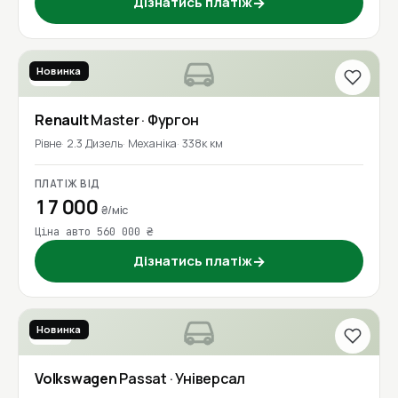
Дізнатись платіж
→
Новинка
2017
Renault
Master
· Фургон
Рівне
2.3 Дизель
Механіка
338к км
ПЛАТІЖ ВІД
17 000
₴/міс
Ціна авто 560 000 ₴
Дізнатись платіж
→
Новинка
2016
Volkswagen
Passat
· Універсал